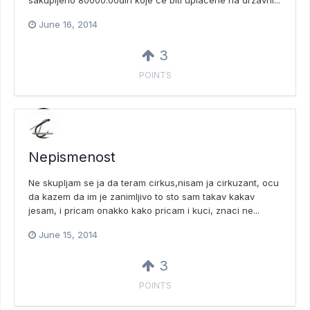
sakupljeno 80000.00din koje ce biti uplacene na drzavni...
June 16, 2014
3
POINTS
Nepismenost
Ne skupljam se ja da teram cirkus,nisam ja cirkuzant, ocu
da kazem da im je zanimljivo to sto sam takav kakav
jesam, i pricam onakko kako pricam i kuci, znaci ne...
June 15, 2014
3
POINTS