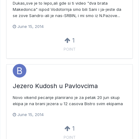
Dukas,sve je to lepo,ali gde si ti video "dva brata
Makedonca" ispod Vodotornja smo bili Sani i ja-jeste da
se zove Sandro-ali je nas-SRBIN, i mi smo iz N.Pazove...
June 15, 2014
1
POINT
Jezero Kudosh u Pavlovcima
Novo vikend pecanje planirano je za petak 20 jun skup
ekipa je na brani jezera u 12 casova Bistro svim ekipama
June 15, 2014
1
POINT