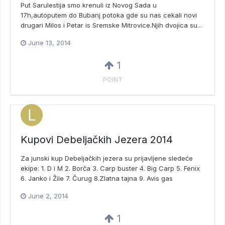
Put Sarulestija smo krenuli iz Novog Sada u
17h,autoputem do Bubanj potoka gde su nas cekali novi
drugari Milos i Petar is Sremske Mitrovice.Njih dvojica su...
June 13, 2014
1
POINT
Kupovi Debeljačkih Jezera 2014
Za junski kup Debeljačkih jezera su prijavljene sledeće
ekipe: 1. D i M 2. Borča 3. Carp buster 4. Big Carp 5. Fenix
6. Janko i Žile 7. Čurug 8.Zlatna tajna 9. Avis gas
June 2, 2014
1