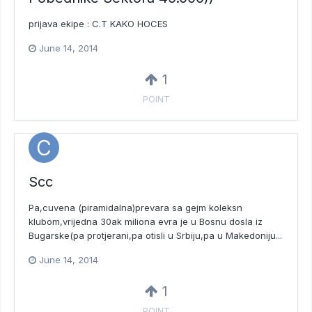
prijava ekipe : C.T KAKO HOCES
June 14, 2014
1
POINT
Scc
Pa,cuvena (piramidalna)prevara sa gejm koleksn
klubom,vrijedna 30ak miliona evra je u Bosnu dosla iz
Bugarske(pa protjerani,pa otisli u Srbiju,pa u Makedoniju...
June 14, 2014
1
POINT