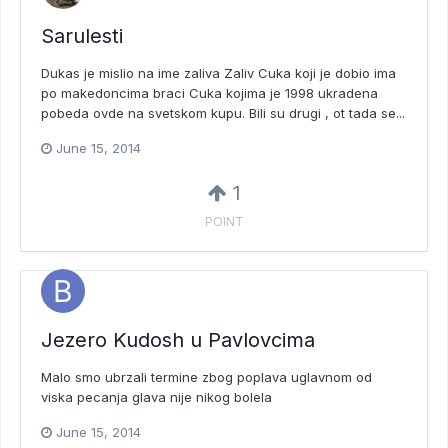
Sarulesti
Dukas je mislio na ime zaliva Zaliv Cuka koji je dobio ima
po makedoncima braci Cuka kojima je 1998 ukradena
pobeda ovde na svetskom kupu. Bili su drugi , ot tada se...
June 15, 2014
1
POINT
Jezero Kudosh u Pavlovcima
Malo smo ubrzali termine zbog poplava uglavnom od
viska pecanja glava nije nikog bolela
June 15, 2014