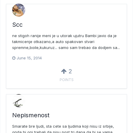
Scc
ne stigoh ranije meni je u utorak ujutru Bambi javio da je
takmicenje otkazano,a auto spakovan stvari
spremne,boile,kukuruz... samo sam trebao da dodjem sa...
June 15, 2014
2
POINTS
Nepismenost
Smarate bre ljudi, sta cete sa ljudima koji nisu iz srbije,
onda bi oni trebali da pisu post tri dana da bi se vama