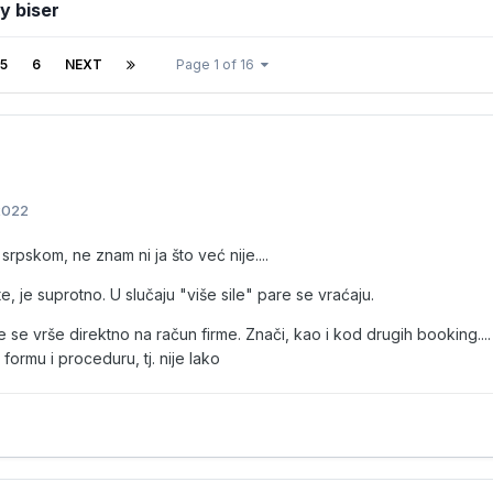
y biser
5
6
NEXT
Page 1 of 16
2022
 srpskom, ne znam ni ja što već nije....
e, je suprotno. U slučaju "više sile" pare se vraćaju.
 se vrše direktno na račun firme. Znači, kao i kod drugih booking....
formu i proceduru, tj. nije lako