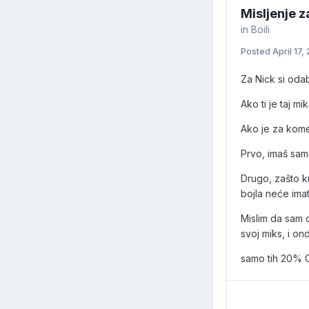
Misljenje z
in
Boili
Posted
April 17,
Za Nick si oda
Ako ti je taj m
Ako je za kome
Prvo, imaš sam
Drugo, zašto ku
bojla neće imat
Mislim da sam 
svoj miks, i ond
samo tih 20% C