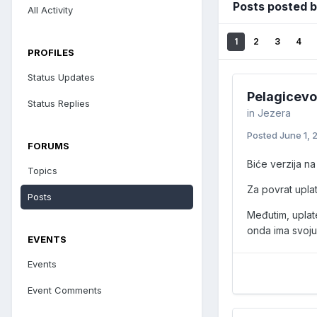
Posts posted b
All Activity
1
2
3
4
PROFILES
Status Updates
Pelagicevo
Status Replies
in
Jezera
Posted
June 1, 
FORUMS
Biće verzija na
Topics
Za povrat uplat
Posts
Međutim, uplate
onda ima svoju 
EVENTS
Events
Event Comments