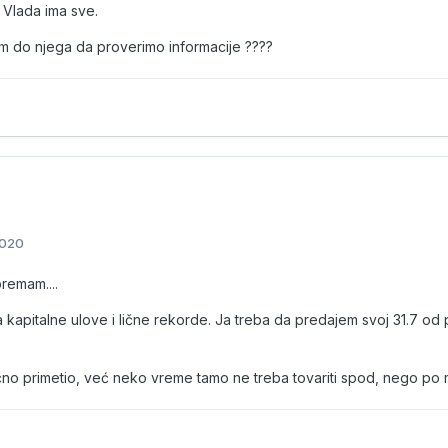
 Vlada ima sve.
 do njega da proverimo informacije ????
2020
premam....
 kapitalne ulove i lične rekorde. Ja treba da predajem svoj 31.7 od 
ično primetio, već neko vreme tamo ne treba tovariti spod, nego po m