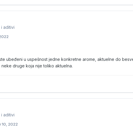
 aditivi
 2022
ste ubeđeni u uspešnost jedne konkretne arome, aktuelne do besvest
 neke druge koja nije toliko aktuelna.
 aditivi
y 10, 2022