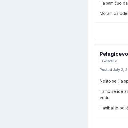
I ja sam čuo da
Moram da odem
Pelagicevo
in
Jezera
Posted
July 2, 
Nešto se i ja s
Tamo se ide za
vodi.
Hanibal je odl