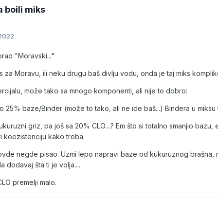
a boili miks
 2022
brao "Moravski..."
iks za Moravu, ili neku drugu baš divlju vodu, onda je taj miks kompli
rcijalu, može tako sa mnogo komponenti, ali nije to dobro:
o 25% baze/Binder (može to tako, ali ne ide baš...) Bindera u miksu
kuruzni griz, pa još sa 20% CLO....? Em što si totalno smanjio bazu, 
i koezistenciju kako treba.
ovde negde pisao. Uzmi lepo napravi baze od kukuruznog brašna, r
a dodavaj šta ti je volja....
LO premelji malo.