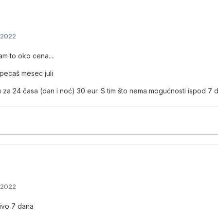
 2022
am to oko cena....
pecaš mesec juli
 za 24 časa (dan i noć) 30 eur. S tim što nema mogućnosti ispod 7
 2022
čivo 7 dana