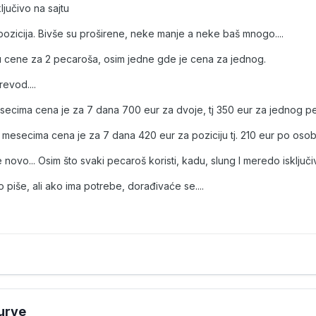
ljučivo na sajtu
ozicija. Bivše su proširene, neke manje a neke baš mnogo....
u cene za 2 pecaroša, osim jedne gde je cena za jednog.
evod....
secima cena je za 7 dana 700 eur za dvoje, tj 350 eur za jednog p
 mesecima cena je za 7 dana 420 eur za poziciju tj. 210 eur po osob
e novo... Osim što svaki pecaroš koristi, kadu, slung I meredo isklju
o piše, ali ako ima potrebe, dorađivaće se....
urve