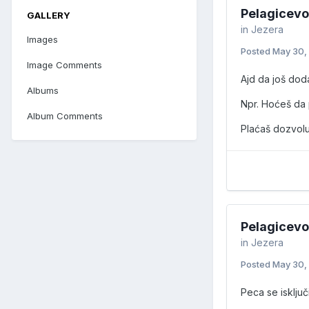
Pelagicevo
GALLERY
in
Jezera
Images
Posted
May 30,
Image Comments
Ajd da još dod
Albums
Npr. Hoćeš da 
Album Comments
Plaćaš dozvolu
Pelagicevo
in
Jezera
Posted
May 30,
Peca se isklju