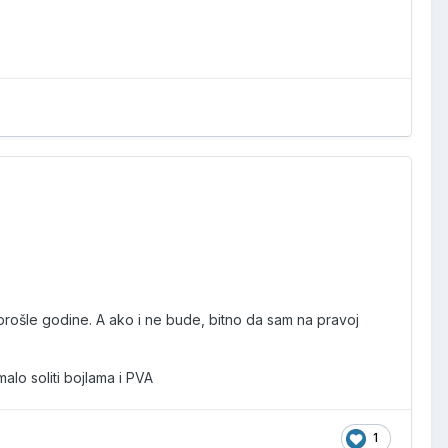
prošle godine. A ako i ne bude, bitno da sam na pravoj
alo soliti bojlama i PVA
1