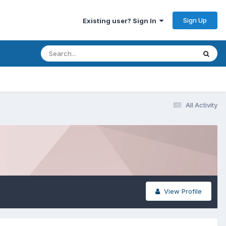
Sign Up
Existing user? Sign In
All Activity
View Profile