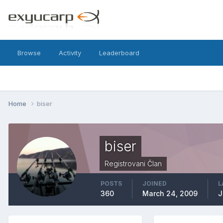
Browse
Activity
Leaderboard
Home
biser
biser
Registrovani Član
POSTS
JOINED
L
360
March 24, 2009
J