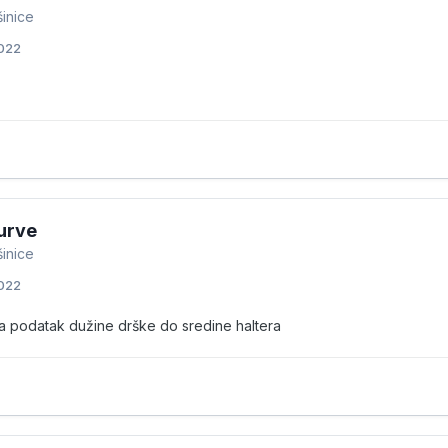
šinice
2022
urve
šinice
2022
a podatak dužine drške do sredine haltera