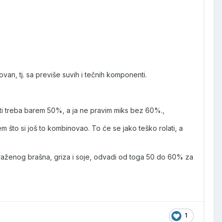
kovan, tj. sa previše suvih i tečnih komponenti.
 ti treba barem 50%, a ja ne pravim miks bez 60%.,
em što si još to kombinovao. To će se jako teško rolati, a
aženog brašna, griza i soje, odvadi od toga 50 do 60% za
1