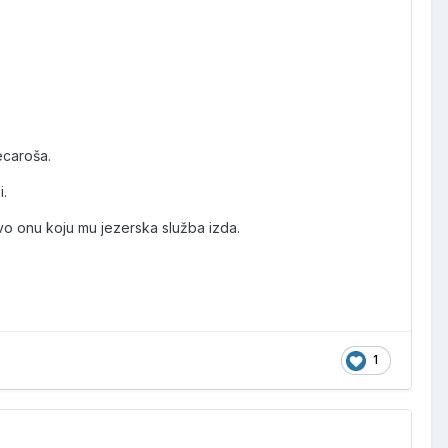
ecaroša.
i.
čivo onu koju mu jezerska služba izda.
1