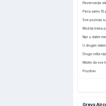
Rezervacije isk
Peca samo 10 p
Sve pozicije s
Možda treba pr
Npr u datim me
U drugim datim
Drugo ništa nij
Mislim da sve t
Pozdrav
Greys Airc