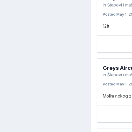
in
Štapovi i ma
Posted
May 1, 
12ft
Greys Airc
in
Štapovi i ma
Posted
May 1, 
Molim nekog z