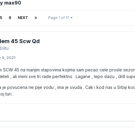
by max90
5
6
NEXT
Page 1 of 11
lem 45 Scw Qd
žištu
 9, 2021
m SCW 45 na manjim stapovima kojima sam pecao cele prosle sezone 
leteli , ali meni sve tri rade perfektno . Lagane , lepo slazu , drill s
a je povucena ne pije vodu , ima je svuda . Cak i kod nas u Srbiji kod
j turi .