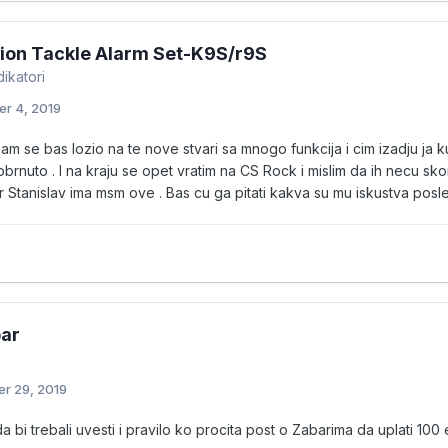
ion Tackle Alarm Set-K9S/r9S
ikatori
r 4, 2019
 se bas lozio na te nove stvari sa mnogo funkcija i cim izadju ja kupi
obrnuto . I na kraju se opet vratim na CS Rock i mislim da ih necu s
r Stanislav ima msm ove . Bas cu ga pitati kakva su mu iskustva pos
bar
r 29, 2019
a bi trebali uvesti i pravilo ko procita post o Zabarima da uplati 100 