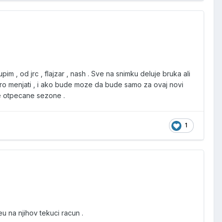
m , od jrc , flajzar , nash . Sve na snimku deluje bruka ali
koro menjati , i ako bude moze da bude samo za ovaj novi
le otpecane sezone .
1
eu na njihov tekuci racun .