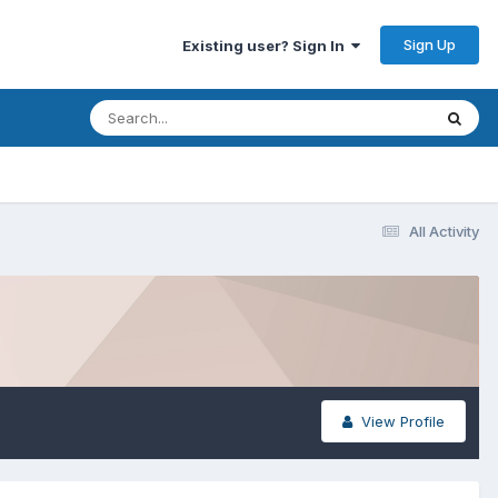
Sign Up
Existing user? Sign In
All Activity
View Profile