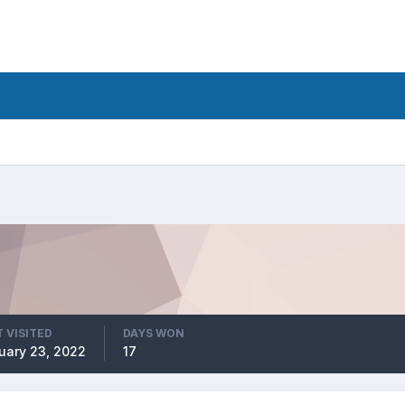
 VISITED
DAYS WON
uary 23, 2022
17