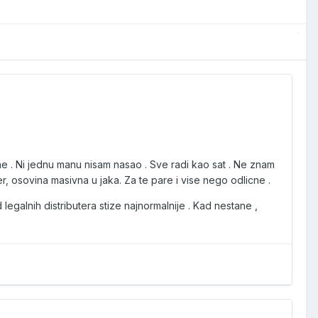
. Ni jednu manu nisam nasao . Sve radi kao sat . Ne znam
uper, osovina masivna u jaka. Za te pare i vise nego odlicne .
 legalnih distributera stize najnormalnije . Kad nestane ,