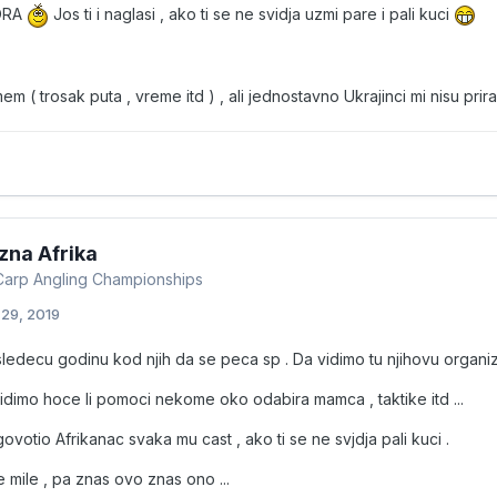
MORA
Jos ti i naglasi , ako ti se ne svidja uzmi pare i pali kuci
m ( trosak puta , vreme itd ) , ali jednostavno Ukrajinci mi nisu prirasl
zna Afrika
Carp Angling Championships
 29, 2019
decu godinu kod njih da se peca sp . Da vidimo tu njihovu organizaci
dimo hoce li pomoci nekome oko odabira mamca , taktike itd ...
votio Afrikanac svaka mu cast , ako ti se ne svjdja pali kuci .
e mile , pa znas ovo znas ono ...