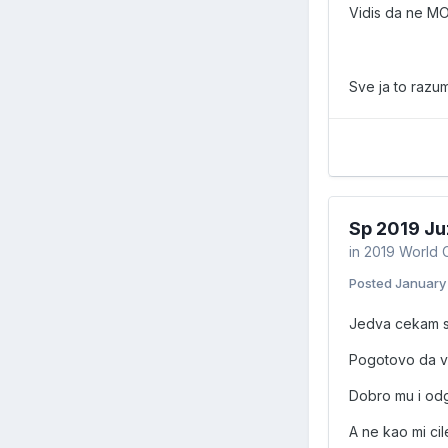
Vidis da ne 
Sve ja to razume
Sp 2019 Ju
in
2019 World 
Posted
January
Jedva cekam sle
Pogotovo da vi
Dobro mu i odgo
A ne kao mi cil