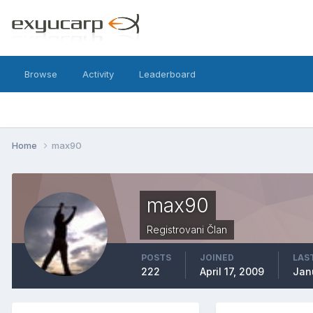
Browse
Activity
Leaderboard
Home
max90
max90
Registrovani Član
POSTS
JOINED
LAST
222
April 17, 2009
Jan