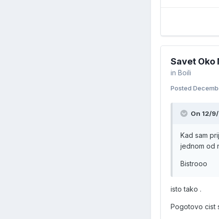
Savet Oko 
in
Boili
Posted
Decembe
On 12/9/
Kad sam pri
jednom od n
Bistrooo
isto tako .
Pogotovo cist s