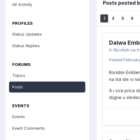
Posts posted 
All Activity
1
2
3
4
PROFILES
Status Updates
Daiwa Emb
Status Replies
in
Noviteti na tr
Posted
February
FORUMS
Koristim Emble
Topics
na sta ste vi na
Posts
A i ova prica d
stigne u sledeco
EVENTS
Events
Event Comments