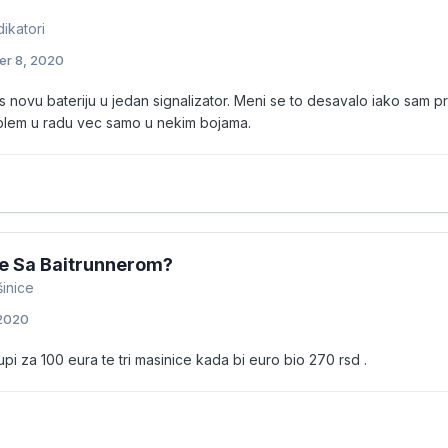
ikatori
r 8, 2020
s novu bateriju u jedan signalizator. Meni se to desavalo iako sam p
oblem u radu vec samo u nekim bojama.
e Sa Baitrunnerom?
šinice
 2020
i za 100 eura te tri masinice kada bi euro bio 270 rsd .