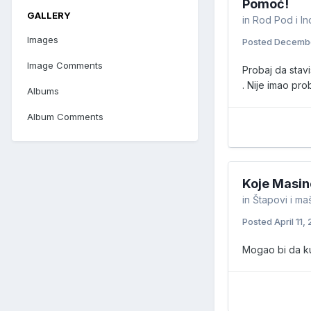
Pomoć!
GALLERY
in
Rod Pod i Ind
Images
Posted
Decembe
Image Comments
Probaj da stavi
. Nije imao pr
Albums
Album Comments
Koje Masin
in
Štapovi i ma
Posted
April 11,
Mogao bi da kup