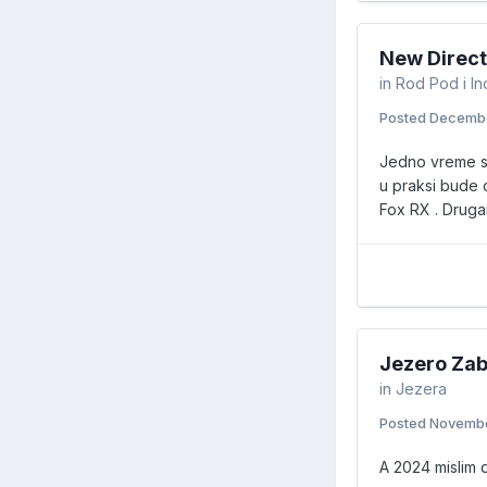
New Direct
in
Rod Pod i Ind
Posted
Decembe
Jedno vreme sam
u praksi bude 
Fox RX . Druga
Jezero Za
in
Jezera
Posted
Novembe
A 2024 mislim d