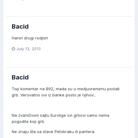
Bacid
Hanin drugi rodjish
July 13, 2013
Bacid
Top komentar na B92, mada su u medjuvremenu poslali
grb. Verovatno ovi iz banke posto je njihov...
Na zvaničnom sajtu Eurolige svi grbovi samo nema
pogodite koji grb.
Ne znaju šta sa stave Petokraku ili pantera.