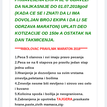
DA NAJKASNIJE DO 01.07.2018god
(KADA CE SE I ZNATI DA LI IMA
DOVOLJAN BROJ EKIPA I DA LI SE
ODRZAVA MARATON) UPLATI DEO
KOTIZACIJE OD 150e A OSTATAK NA
DAN TAKMICENJA.
*****RIBOLOVAC PRAVILNIK MARATON 2018******
Peca 5 clanova i svi imaju pravo pecanja
1
.
2
.Peca se na 6 stapova po pravilu jedan stap
jedna udica
3
.Hranjenje je dozvoljeno sa svim vrstama
zrnevlja,peletama i boilima
4
.Zrnevlje nesme biti mrvljeno i sirovo vec celo
i kuvano
5
.Kolicina spoda i boilija je neogranicena.
6.
Zabranjena je upotreba
TAJGERA
,praskaste
hrane,paste,zivih mamaca,zig-