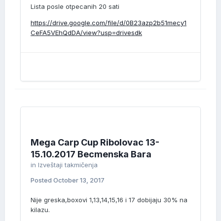
Lista posle otpecanih 20 sati
https://drive.google.com/file/d/0B23azp2b51mecy1
CeFA5VEhQdDA/view?usp=drivesdk
Mega Carp Cup Ribolovac 13-
15.10.2017 Becmenska Bara
in
Izveštaji takmičenja
Posted
October 13, 2017
Nije greska,boxovi 1,13,14,15,16 i 17 dobijaju 30% na
kilazu.