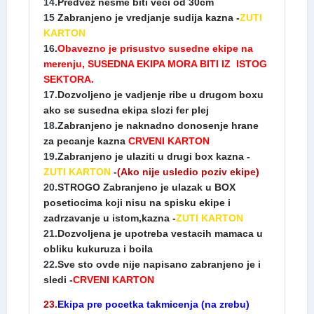
14.
Predvez nesme biti veci od 30cm
15
Zabranjeno je vredjanje sudija kazna -
ZUTI
KARTON
16
.
Obavezno je prisustvo susedne ekipe na
merenju, SUSEDNA EKIPA MORA BITI IZ ISTOG
SEKTORA.
17.
Dozvoljeno je vadjenje ribe u drugom boxu
ako se susedna ekipa slozi fer plej
18.
Zabranjeno je naknadno donosenje hrane
za pecanje kazna
CRVENI KARTON
19
.Zabranjeno je ulaziti u drugi box kazna -
ZUTI KARTON
-
(Ako nije usledio poziv ekipe)
20.
STROGO Zabranjeno je ulazak u BOX
posetiocima koji nisu na spisku ekipe i
zadrzavanje u istom,kazna -
ZUTI KARTON
21
.Dozvoljena je upotreba vestacih mamaca u
obliku kukuruza i boila
22
.Sve sto ovde nije napisano zabranjeno je i
sledi -
CRVENI KARTON
23.
Ekipa pre pocetka takmicenja (na zrebu)