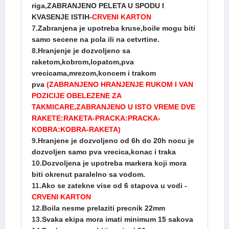
riga,ZABRANJENO PELETA U SPODU I
KVASENJE ISTIH-
CRVENI KARTON
7
.Zabranjena je upotreba kruse,boile mogu biti
samo secene na pola ili na cetvrtine.
8.
Hranjenje je dozvoljeno sa
raketom,kobrom,lopatom,pva
vrecicama,mrezom,koncem i trakom
pva
(ZABRANJENO HRANJENJE RUKOM I VAN
POZICIJE OBELEZENE ZA
TAKMICARE,ZABRANJENO U ISTO VREME DVE
RAKETE:RAKETA-PRACKA:PRACKA-
KOBRA:KOBRA-RAKETA)
9.
Hranjene je dozvoljeno od 6h do 20h nocu je
dozvoljen samo pva vrecica,konac i traka
10.
Dozvoljena je upotreba markera koji mora
biti okrenut paralelno sa vodom.
11
.Ako se zatekne vise od 6 stapova u vodi -
CRVENI KARTON
12
.Boila nesme prelaziti precnik 22mm
13.
Svaka ekipa mora imati minimum 15 sakova