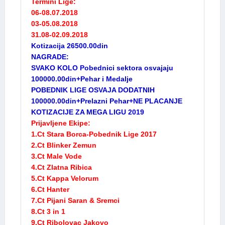
Termini Lige:
06-08.07.2018
03-05.08.2018
31.08-02.09.2018
Kotizacija 26500.00din
NAGRADE:
SVAKO KOLO Pobednici sektora osvajaju
100000.00din+Pehar i Medalje
POBEDNIK LIGE OSVAJA DODATNIH
100000.00din+Prelazni Pehar+NE PLACANJE
KOTIZACIJE ZA MEGA LIGU 2019
Prijavljene Ekipe:
1.Ct Stara Borca-Pobednik Lige 2017
2.Ct Blinker Zemun
3.Ct Male Vode
4.Ct Zlatna Ribica
5.Ct Kappa Velorum
6.Ct Hanter
7.Ct Pijani Saran & Sremci
8.Ct 3 in 1
9.Ct Ribolovac Jakovo