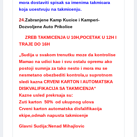
mora dostaviti spisak sa imenima takmicara
koja ucestvuju na takmicenju.
24.
Zabranjene Kamp Kucice i Kamperi-
Dozvoljene Auto Prikolice
ZREB TAKMICENJA U 10H,POCETAK U 12H I
TRAJE DO 16H
„Sudija u svakom trenutku moze da kontrolise
Mamac na udici kao i svu ostalu opremu ako
postoji sumnja za tako nesto i mora mu se
nesmetano obezbediti kontrola,u suprotnom
sledi kazna CRVENI KARTON I AUTOMATSKA
DISKVALIFIKACIJA SA TAKMICENJA“
Kazne usled prekrsaja su:
Zuti karton 50% od ukupnog ulova
Crveni karton automatska disfalifikacija
ekipe,odmah napusta takmicenje
Glavni Sudija:Nenad Mihajlovic