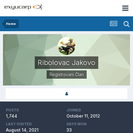
Home
Ribolovac Jakovo
Registrovani Član
POSTS
JOINED
1,744
October 11, 2012
LAST VISITED
DAYS WON
August 14, 2021
33