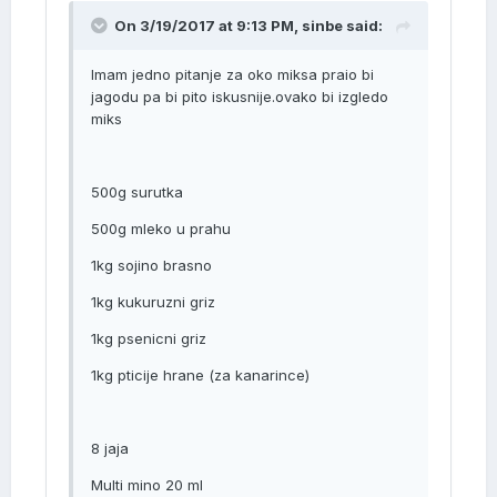
On 3/19/2017 at 9:13 PM, sinbe said:
Imam jedno pitanje za oko miksa praio bi
jagodu pa bi pito iskusnije.ovako bi izgledo
miks
500g surutka
500g mleko u prahu
1kg sojino brasno
1kg kukuruzni griz
1kg psenicni griz
1kg pticije hrane (za kanarince)
8 jaja
Multi mino 20 ml