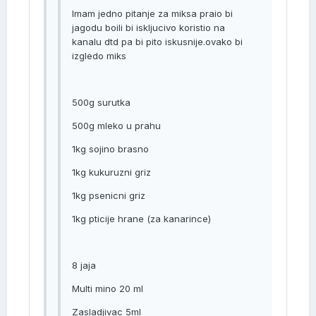
Imam jedno pitanje za miksa praio bi
jagodu boili bi iskljucivo koristio na
kanalu dtd pa bi pito iskusnije.ovako bi
izgledo miks
500g surutka
500g mleko u prahu
1kg sojino brasno
1kg kukuruzni griz
1kg psenicni griz
1kg pticije hrane (za kanarince)
8 jaja
Multi mino 20 ml
Zasladjivac 5ml