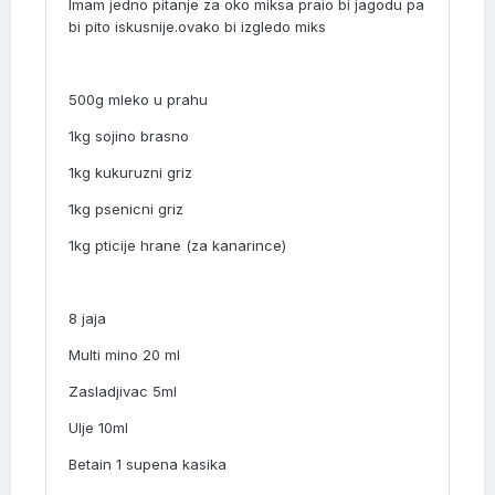
Imam jedno pitanje za oko miksa praio bi jagodu pa
bi pito iskusnije.ovako bi izgledo miks
500g mleko u prahu
1kg sojino brasno
1kg kukuruzni griz
1kg psenicni griz
1kg pticije hrane (za kanarince)
8 jaja
Multi mino 20 ml
Zasladjivac 5ml
Ulje 10ml
Betain 1 supena kasika