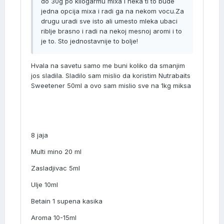
do 30g po kilogarmu mixa i neka ti to bude
jedna opcija mixa i radi ga na nekom vocu.Za
drugu uradi sve isto ali umesto mleka ubaci
riblje brasno i radi na nekoj mesnoj aromi i to
je to. Sto jednostavnije to bolje!
Hvala na savetu samo me buni koliko da smanjim
jos sladila. Sladilo sam mislio da koristim Nutrabaits
Sweetener 50ml a ovo sam mislio sve na 1kg miksa
8 jaja
Multi mino 20 ml
Zasladjivac 5ml
Ulje 10ml
Betain 1 supena kasika
Aroma 10-15ml