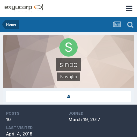
Home
sinbe
Novajlija
POSTS
JOINED
10
March 19, 2017
LAST VISITED
April 4, 2018