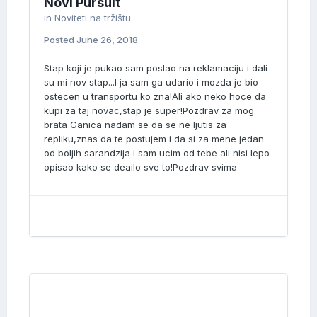
Novi Pursuit
in
Noviteti na tržištu
Posted
June 26, 2018
Stap koji je pukao sam poslao na reklamaciju i dali
su mi nov stap...I ja sam ga udario i mozda je bio
ostecen u transportu ko zna!Ali ako neko hoce da
kupi za taj novac,stap je super!Pozdrav za mog
brata Ganica nadam se da se ne ljutis za
repliku,znas da te postujem i da si za mene jedan
od boljih sarandzija i sam ucim od tebe ali nisi lepo
opisao kako se deailo sve to!Pozdrav svima