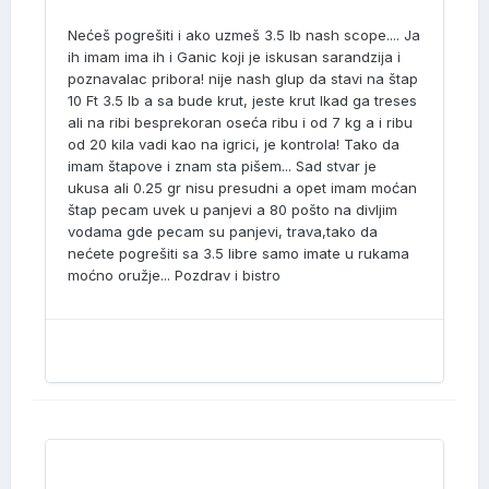
Nećeš pogrešiti i ako uzmeš 3.5 lb nash scope.... Ja
ih imam ima ih i Ganic koji je iskusan sarandzija i
poznavalac pribora! nije nash glup da stavi na štap
10 Ft 3.5 lb a sa bude krut, jeste krut lkad ga treses
ali na ribi besprekoran oseća ribu i od 7 kg a i ribu
od 20 kila vadi kao na igrici, je kontrola! Tako da
imam štapove i znam sta pišem... Sad stvar je
ukusa ali 0.25 gr nisu presudni a opet imam moćan
štap pecam uvek u panjevi a 80 pošto na divljim
vodama gde pecam su panjevi, trava,tako da
nećete pogrešiti sa 3.5 libre samo imate u rukama
moćno oružje... Pozdrav i bistro