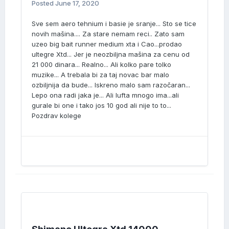
Posted
June 17, 2020
Sve sem aero tehnium i basie je sranje... Sto se tice
novih mašina.... Za stare nemam reci.. Zato sam
uzeo big bait runner medium xta i Cao...prodao
ultegre Xtd... Jer je neozbiljna mašina za cenu od
21 000 dinara... Realno... Ali kolko pare tolko
muzike... A trebala bi za taj novac bar malo
ozbiljnija da bude... Iskreno malo sam razočaran...
Lepo ona radi jaka je... Ali lufta mnogo ima...ali
gurale bi one i tako jos 10 god ali nije to to...
Pozdrav kolege