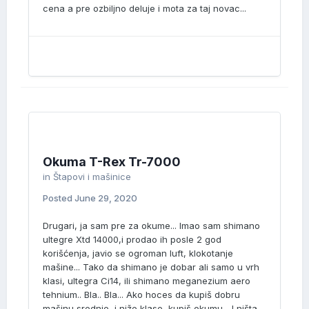
cena a pre ozbiljno deluje i mota za taj novac...
Okuma T-Rex Tr-7000
in
Štapovi i mašinice
Posted
June 29, 2020
Drugari, ja sam pre za okume... Imao sam shimano
ultegre Xtd 14000,i prodao ih posle 2 god
korišćenja, javio se ogroman luft, klokotanje
mašine... Tako da shimano je dobar ali samo u vrh
klasi, ultegra Ci14, ili shimano meganezium aero
tehnium.. Bla.. Bla... Ako hoces da kupiš dobru
mašinu srednje, i niže klase, kupiš okumu... I ništa