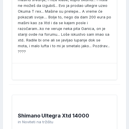
ne možeš da izgubiš... Evo ja prodao ultegre uzeo
Okuma T rex... Mašine su prelepe... A vreme će
pokazati svoje.... Bolje to, nego da dam 200 eura po
mašini kao za Xtd i da se kajem posle i
razočaram...ko ne veruje neka pita Ganica, on je
stariji ovde na forumu... Loše iskustvo sam imao sa
xtd.. Radile bi one ali se javljao lupanje dok se
mota, i malo lufta i to mi je smetalo jako... Pozdrav...
????
Shimano Ultegra Xtd 14000
in
Noviteti na tržištu