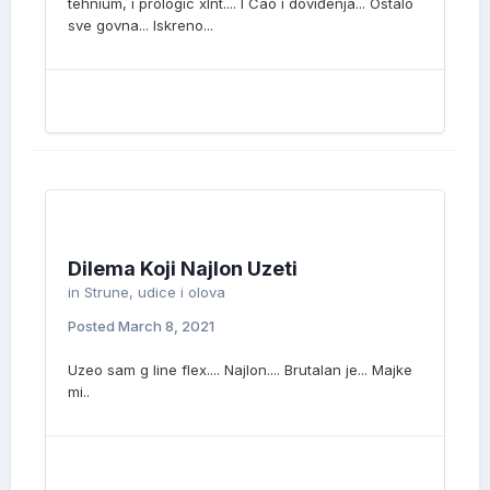
tehnium, i prologic xlnt.... I Cao i doviđenja... Ostalo
sve govna... Iskreno...
Dilema Koji Najlon Uzeti
in
Strune, udice i olova
Posted
March 8, 2021
Uzeo sam g line flex.... Najlon.... Brutalan je... Majke
mi..