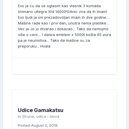
Evo ja cu da se oglasim kao vlasnik 3 komada
shimano ultegra Xtd 14000!GAnic zna da ih imam!
Evo ljudi ja sm prezadovoljan imam ih dve godine....
Mašine rade kao i prvi dan, unutra nema plastike...
Vec je Jo jo otvarao i dokazao... Tako da nemojmo
više o ceni.... I daiwa emblem x 5000t košta 65 eura
pa je neunistiva... Tako da mašine su za
preporuku... Hvala
Udice Gamakatsu
in
Strune, udice i olova
Posted
August 2, 2018