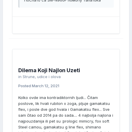
Послато са SM-N960F помоћу Тапатока
Dilema Koji Najlon Uzeti
in
Strune, udice i olova
Posted
March 12, 2021
Kolko ovde ima kontradiktornih ljudi... Čitam
postove, lik hvali rubilon x zoga, pljuje gamakatsu
flex, i posle dve god hvala i Gamakatsu flex... Sve
sam čitao od 2014 pa do sada.... 4 najbolja najlona i
najpouzdanija ili pet su :prologic mimicry, fox soft
Steel camou, gamakatsu g line flex, shimano