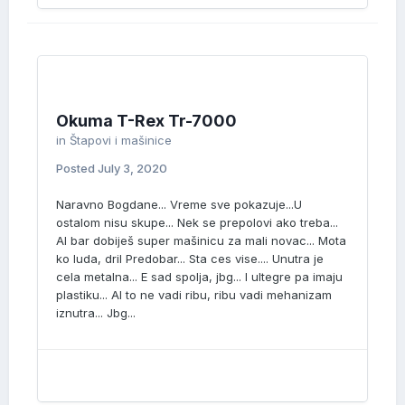
Okuma T-Rex Tr-7000
in
Štapovi i mašinice
Posted
July 3, 2020
Naravno Bogdane... Vreme sve pokazuje...U
ostalom nisu skupe... Nek se prepolovi ako treba...
Al bar dobiješ super mašinicu za mali novac... Mota
ko luda, dril Predobar... Sta ces vise.... Unutra je
cela metalna... E sad spolja, jbg... I ultegre pa imaju
plastiku... Al to ne vadi ribu, ribu vadi mehanizam
iznutra... Jbg...