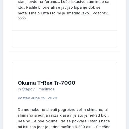
stariji ovde na forumu... Loše iskustvo sam imao sa
xtd.. Radile bi one ali se javljao lupanje dok se
mota, i malo lufta i to mi je smetalo jako... Pozdrav...
????
Okuma T-Rex Tr-7000
in
Štapovi i mašinice
Posted
June 29, 2020
Da me neko ne shvati pogrešno volim shimano, ali
shimano srednja i niza klasa nije što je nekad bio...
Realno... A ove okume i da se pokvare i stanu neće
mi biti zao jeer je jedna mašina 9.200 din.... Smešna