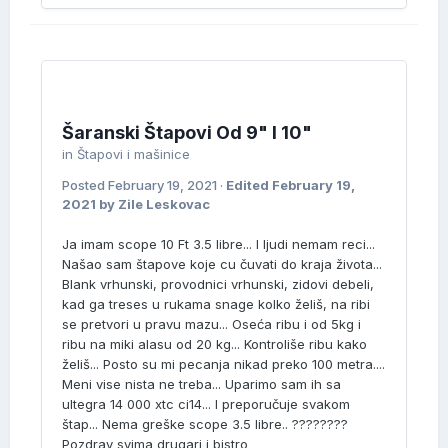
Šaranski Štapovi Od 9" I 10"
in
Štapovi i mašinice
Posted
February 19, 2021
·
Edited
February 19,
2021
by Zile Leskovac
Ja imam scope 10 Ft 3.5 libre... I ljudi nemam reci...
Našao sam štapove koje cu čuvati do kraja života...
Blank vrhunski, provodnici vrhunski, zidovi debeli,
kad ga treses u rukama snage kolko želiš, na ribi
se pretvori u pravu mazu... Oseća ribu i od 5kg i
ribu na miki alasu od 20 kg... Kontroliše ribu kako
želiš... Posto su mi pecanja nikad preko 100 metra....
Meni vise nista ne treba... Uparimo sam ih sa
ultegra 14 000 xtc ci14... I preporučuje svakom
štap... Nema greške scope 3.5 libre.. ????????
Pozdrav svima drugari i bistro