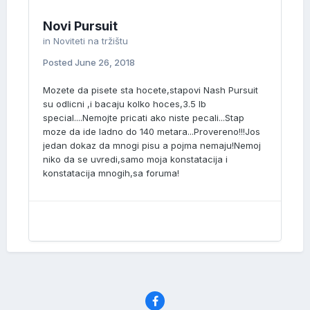
Novi Pursuit
in
Noviteti na tržištu
Posted
June 26, 2018
Mozete da pisete sta hocete,stapovi Nash Pursuit
su odlicni ,i bacaju kolko hoces,3.5 lb
special....Nemojte pricati ako niste pecali...Stap
moze da ide ladno do 140 metara...Provereno!!!Jos
jedan dokaz da mnogi pisu a pojma nemaju!Nemoj
niko da se uvredi,samo moja konstatacija i
konstatacija mnogih,sa foruma!