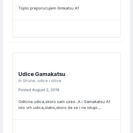
Toplo preporucujem Gmkatsu A1
Udice Gamakatsu
in
Strune, udice i olova
Posted
August 2, 2018
Odlicna udica,skoro sam uzeo...A i Gamakatsu A1
isto vrh udica,slabo,skoro da se i ne istupi.....