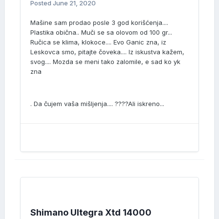
Posted
June 21, 2020
Mašine sam prodao posle 3 god korišćenja....
Plastika obična.. Muči se sa olovom od 100 gr...
Ručica se klima, klokoce.... Evo Ganic zna, iz
Leskovca smo, pitajte čoveka.... Iz iskustva kažem,
svog.... Mozda se meni tako zalomile, e sad ko yk
zna
. Da čujem vaša mišljenja.... ????Ali iskreno...
Shimano Ultegra Xtd 14000