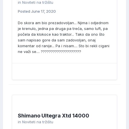
in
Noviteti na tržištu
Posted
June 17, 2020
Do skora am bio prezadovoljan... Njima i odjednom
je krenulo, jedna pa druga pa treća, samo luft, pa
počela da klokoce kao traktor... Tako da ono što
sam napisao gore da sam zadovoljan, onaj
komentar od ranije... Pa i nisam.... Sto bi rekli cigani
ne važi se.... ????????????????????
Shimano Ultegra Xtd 14000
in
Noviteti na tržištu