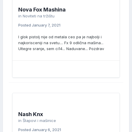
Nova Fox Mashina
in
Noviteti na tržištu
Posted
January 7, 2021
I glok pistolj nije od metala ceo pa je najbolji i
najkorisceniji na svetu.... Fx 9 odlična mašina...
Ultegre sranje, sem ci14... Naduvane... Pozdrav
Nash Knx
in
Štapovi i mašinice
Posted
January 6, 2021