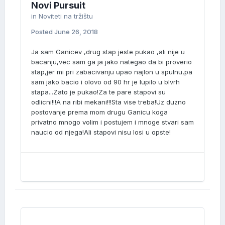
Novi Pursuit
in
Noviteti na tržištu
Posted
June 26, 2018
Ja sam Ganicev ,drug stap jeste pukao ,ali nije u
bacanju,vec sam ga ja jako nategao da bi proverio
stap,jer mi pri zabacivanju upao najlon u spulnu,pa
sam jako bacio i olovo od 90 hr je lupilo u blvrh
stapa...Zato je pukao!Za te pare stapovi su
odlicni!!!A na ribi mekani!!!Sta vise treba!Uz duzno
postovanje prema mom drugu Ganicu koga
privatno mnogo volim i postujem i mnoge stvari sam
naucio od njega!Ali stapovi nisu losi u opste!