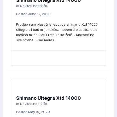
Shimano Ultegra Xtd 14000
in
Noviteti na tržištu
Posted
June 17, 2020
Prodao sam plastične lepotice shimano Xtd 14000
ultegre... I baš mi je lakše... hebem ti plastiku, cela
mašina mi se klati i lista kolko želiš... Klokoce na
sve strane... Kad motas...
Shimano Ultegra Xtd 14000
in
Noviteti na tržištu
Posted
May 15, 2020