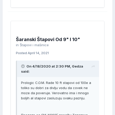
Šaranski Štapovi Od 9" I 10"
in
Štapovi i mašinice
Posted
April 14, 2021
On 4/18/2020 at 2:30 PM, Gedza
said:
Prologic C.O.M. Rade 10 ft stapovi od 100e a
toliko su dobri za divlju vodu da covek ne
moze da poveruje. Verovatno ima i mnogo
boljih al stapovi zasluzuju svaku paznju.