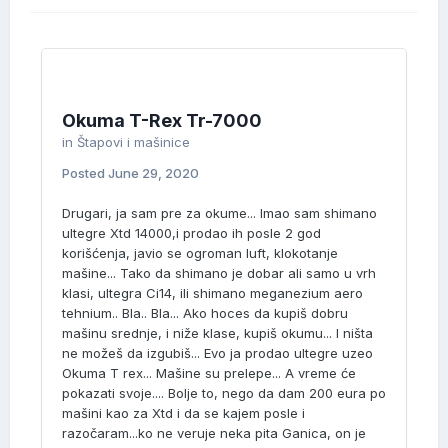
Okuma T-Rex Tr-7000
in
Štapovi i mašinice
Posted
June 29, 2020
Drugari, ja sam pre za okume... Imao sam shimano
ultegre Xtd 14000,i prodao ih posle 2 god
korišćenja, javio se ogroman luft, klokotanje
mašine... Tako da shimano je dobar ali samo u vrh
klasi, ultegra Ci14, ili shimano meganezium aero
tehnium.. Bla.. Bla... Ako hoces da kupiš dobru
mašinu srednje, i niže klase, kupiš okumu... I ništa
ne možeš da izgubiš... Evo ja prodao ultegre uzeo
Okuma T rex... Mašine su prelepe... A vreme će
pokazati svoje.... Bolje to, nego da dam 200 eura po
mašini kao za Xtd i da se kajem posle i
razočaram...ko ne veruje neka pita Ganica, on je