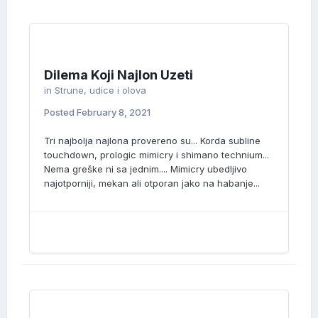
Dilema Koji Najlon Uzeti
in
Strune, udice i olova
Posted
February 8, 2021
Tri najbolja najlona provereno su... Korda subline
touchdown, prologic mimicry i shimano technium...
Nema greške ni sa jednim.... Mimicry ubedljivo
najotporniji, mekan ali otporan jako na habanje...