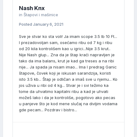
Nash Knx
in
Štapovi i mašinice
Posted
January 6, 2021
Sve je stvar ko sta voli! Ja imam scope 3.5 lb 10 Ft...
I prezadovoljan sam, osećamo ribu od 7 kg i ribu
od 20 kila kontrolišem kao u igrici...Nije 3.5 krut..
Nije Nash glup... Zna da je štap kraći napravljen je
tako da ima balans, krut je kad ga treses a na ribi
nije... Ja spada ja nisam imao... Ima I predrag Ganic
štapove, čovek koji je iskusan sarandzija, koristi
isto 3.5 kb... Štap je odličan a imaš sve u njemu... Ko
jos uživa u ribi od 4 kg... Stvar je i svi težimo ka
tome da uhvatimo kapitalni ribu a kad je uhvati
možeš lako i da je kontroliše, pogotovo ako pecas
u panjeve što je kod mene slučaj na divljim vodama
gde pecam... Pozdrav i bistro...