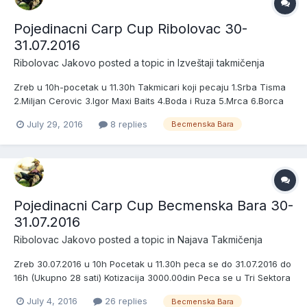
Pojedinacni Carp Cup Ribolovac 30-
31.07.2016
Ribolovac Jakovo
posted a topic in
Izveštaji takmičenja
Zreb u 10h-pocetak u 11.30h Takmicari koji pecaju 1.Srba Tisma
2.Miljan Cerovic 3.Igor Maxi Baits 4.Boda i Ruza 5.Mrca 6.Borca
7.Crni In 8.Vake i Duca Bait Service 9.Ogi 10.Kurjacki Pecinci
July 29, 2016
8 replies
Becmenska Bara
11.Luka i Vlada Valjevo 12.Majic Family 13.Bulajic Omerta
14.Vladimir Djermanovic 15.Bojan 16.Milic Marko 17.L...
Pojedinacni Carp Cup Becmenska Bara 30-
31.07.2016
Ribolovac Jakovo
posted a topic in
Najava Takmičenja
Zreb 30.07.2016 u 10h Pocetak u 11.30h peca se do 31.07.2016 do
16h (Ukupno 28 sati) Kotizacija 3000.00din Peca se u Tri Sektora
Nagrade Pehar za prva tri mesta u sva tri sektora + pehar za
July 4, 2016
26 replies
Becmenska Bara
najvecu ulovljenu ribu na celoj stazi) Peca se na tri stapa po