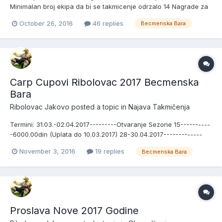
Minimalan broj ekipa da bi se takmicenje odrzalo 14 Nagrade za
pobednike sektora sa brojem prijavljenih ekipa: 18 ekipa---------
October 26, 2016
46 replies
Becmenska Bara
--------------------110000.00din 17 ekipa-------------------------
----100000.00din 16 ekipa-------------------...
Carp Cupovi Ribolovac 2017 Becmenska
Bara
Ribolovac Jakovo
posted a topic in
Najava Takmičenja
Termini: 31.03.-02.04.2017---------Otvaranje Sezone 15----------
-6000.00din (Uplata do 10.03.2017) 28-30.04.2017-------------
Prvomajsko Druzenje-----------6000.00din-BB (Uplata do
November 3, 2016
19 replies
Becmenska Bara
06.04.2017) 16-18.06.2017-------------Carp Cup Ribolovac 16----
-----6000.00din (Uplata do 25.05.2017) 18-20.08.2017----...
Proslava Nove 2017 Godine