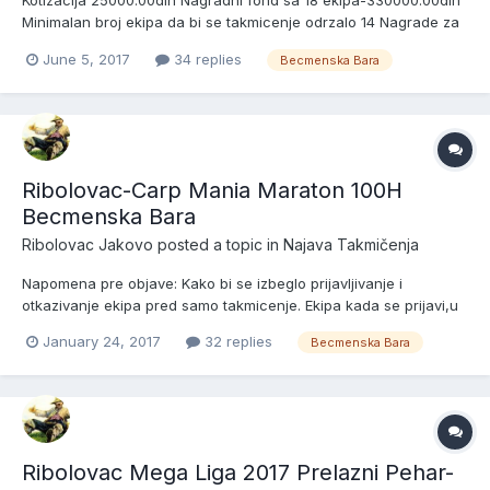
Kotizacija 25000.00din Nagradni fond sa 18 ekipa-330000.00din
Minimalan broj ekipa da bi se takmicenje odrzalo 14 Nagrade za
pobednike sektora sa brojem prijavljenih ekipa: 18 ekipa---------
June 5, 2017
34 replies
Becmenska Bara
--------------------110000.00din 17 ekipa-------------------------
----100000.00din 16 ekipa-------------------...
Ribolovac-Carp Mania Maraton 100H
Becmenska Bara
Ribolovac Jakovo
posted a topic in
Najava Takmičenja
Napomena pre objave: Kako bi se izbeglo prijavljivanje i
otkazivanje ekipa pred samo takmicenje. Ekipa kada se prijavi,u
narednih pet dana je u obavezi da uplati 2500.00din (20e) jer u
January 24, 2017
32 replies
Becmenska Bara
suprotnom nece se smatrati kao prijavljena ekipa! Ekipa ako
uplati 2500.00din a kasnije odustane od takmicenja "Nov...
Ribolovac Mega Liga 2017 Prelazni Pehar-