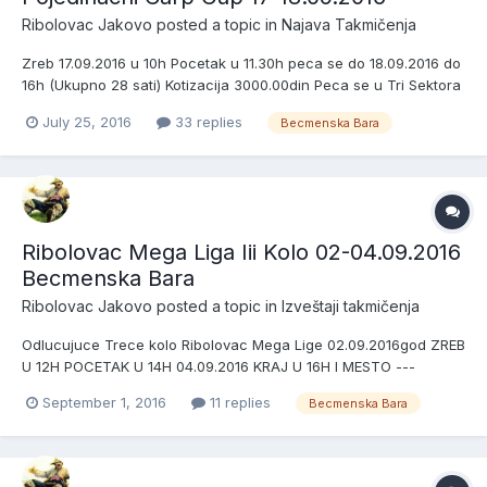
Ribolovac Jakovo
posted a topic in
Najava Takmičenja
Zreb 17.09.2016 u 10h Pocetak u 11.30h peca se do 18.09.2016 do
16h (Ukupno 28 sati) Kotizacija 3000.00din Peca se u Tri Sektora
Nagrade Pehar za prva tri mesta u sva tri sektora + pehar za
July 25, 2016
33 replies
Becmenska Bara
najvecu ulovljenu ribu na celoj stazi) Peca se na tri stapa po
sistemu jedan stap-jedna udica Dozvol...
Ribolovac Mega Liga Iii Kolo 02-04.09.2016
Becmenska Bara
Ribolovac Jakovo
posted a topic in
Izveštaji takmičenja
Odlucujuce Trece kolo Ribolovac Mega Lige 02.09.2016god ZREB
U 12H POCETAK U 14H 04.09.2016 KRAJ U 16H I MESTO ---
-150000.00DIN II MESTO ---100000.00DIN III MESTO ---
September 1, 2016
11 replies
Becmenska Bara
60000.00DIN Raspored Po Sektorima III Kola 02-04.09.2016
Sektor 1 Pabisa Milos & Zare Tea Meleg Baits Sremci 3in1 Male
Vode...