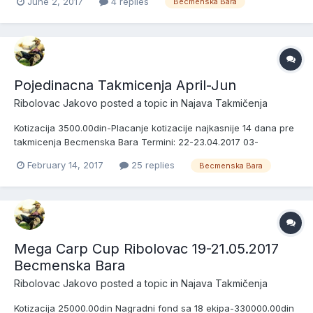
June 2, 2017
4 replies
Becmenska Bara
7.Vlada Dejanovic 8.Ogi 9.Vulkan-Dejan Petrovic 10.Mrca Surcin
11.Rastemo - Strahinja Piazza Djordjevic 12.Ban...
Pojedinacna Takmicenja April-Jun
Ribolovac Jakovo
posted a topic in
Najava Takmičenja
Kotizacija 3500.00din-Placanje kotizacije najkasnije 14 dana pre
takmicenja Becmenska Bara Termini: 22-23.04.2017 03-
04.06.2017 Zreb u 10h-----------------22.04.2017------
February 14, 2017
25 replies
Becmenska Bara
-12.05.2017 Pocetak 11.30h----------03.06.2017-------12.05.2017
Kraj 16h--------------------04.06.2017----...
Mega Carp Cup Ribolovac 19-21.05.2017
Becmenska Bara
Ribolovac Jakovo
posted a topic in
Najava Takmičenja
Kotizacija 25000.00din Nagradni fond sa 18 ekipa-330000.00din