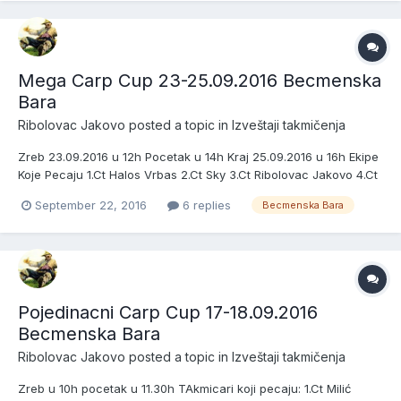
Mega Carp Cup 23-25.09.2016 Becmenska
Bara
Ribolovac Jakovo
posted a topic in
Izveštaji takmičenja
Zreb 23.09.2016 u 12h Pocetak u 14h Kraj 25.09.2016 u 16h Ekipe
Koje Pecaju 1.Ct Halos Vrbas 2.Ct Sky 3.Ct Ribolovac Jakovo 4.Ct
Celsi 5.Ct King Carp Team 6.Ct Zajecarci 7.Ct Mile i Stane 8.Ct 3
September 22, 2016
6 replies
Becmenska Bara
in 1 9.Ct Borca 10.Ct Jasacarp 11.Ct Vs Pancevo 12.Ct Biroteh -
Mona 13.Ct Kemba i Geometar 14.Ct Svarc...
Pojedinacni Carp Cup 17-18.09.2016
Becmenska Bara
Ribolovac Jakovo
posted a topic in
Izveštaji takmičenja
Zreb u 10h pocetak u 11.30h TAkmicari koji pecaju: 1.Ct Milić