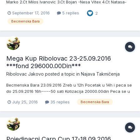
Marko 2.Ct Milos Ivanovic 3.Ct Bojan -Nesa Vitex 4.Ct Natasa-
Nenad Ivanovic 5.Ct Igor Jakovo 6.Ct Milan Stamenkovic 7.Ct Bilja
September 17, 2016
5 replies
2
& Vlada 8.Ct Svarc 9.Ct Davago Goran 10.Ct Nikola Tisma 11.Ct
Didi i Rama Strumfovi 12.Ct Bojana i Luka 13.Ct...
Becmenska Bara
Mega Kup Ribolovac 23-25.09.2016
***fond 296000.00Din***
Ribolovac Jakovo
posted a topic in
Najava Takmičenja
Becmenska Bara 23.09.2016 Zreb u 12h Pocetak u 14h i peca se
do 25.09.2016 16h-----50 sati Kotizacija 20000.00din Peca se u
Tri Sektora Maksimalan Broj Takmicara 5 i Svi imaju pravo
July 25, 2016
35 replies
Becmenska Bara
pecanja Peca se na 6 stapova Nagrade za Pobednike sektora
Pehar i Medalje + Pehar za Najvecu Ulovljenu Ribu + Sa prija...
Pojedinacni Carp Cup 17-18.09.2016