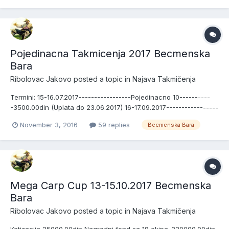
*1 Sektor Ct Strumfovi 1 *2 Sektor Ct Strumfovi 2...
Pojedinacna Takmicenja 2017 Becmenska
Bara
Ribolovac Jakovo
posted a topic in
Najava Takmičenja
Termini: 15-16.07.2017-----------------Pojedinacno 10----------
-3500.00din (Uplata do 23.06.2017) 16-17.09.2017-----------------
Pojedinacno 11-----------3500.00din (Uplata do 25.08.2017) 21-
November 3, 2016
59 replies
Becmenska Bara
22.10.2017-----------------Pojedinacno 12-----------3500.00din
(Uplata do 29.09.2017) Zatvaranje Nagrade Peha...
Mega Carp Cup 13-15.10.2017 Becmenska
Bara
Ribolovac Jakovo
posted a topic in
Najava Takmičenja