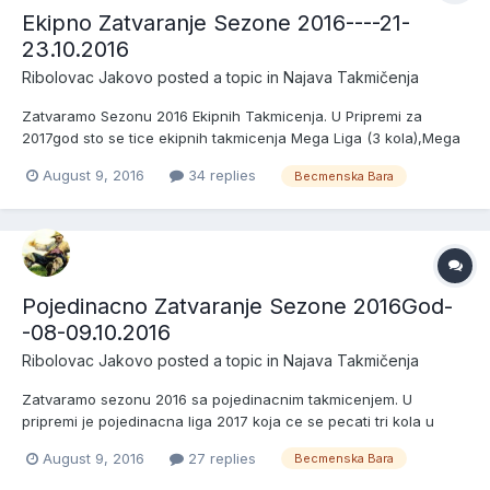
Ekipno Zatvaranje Sezone 2016----21-
23.10.2016
Ribolovac Jakovo
posted a topic in
Najava Takmičenja
Zatvaramo Sezonu 2016 Ekipnih Takmicenja. U Pripremi za
2017god sto se tice ekipnih takmicenja Mega Liga (3 kola),Mega
Kup (2) i Ribolovac Kupovi (4) 21.10.2016 Zreb u 10h Pocetak u
August 9, 2016
34 replies
Becmenska Bara
12h 23.10.2016 Kraj u 12h Kotizacija 5000.00din Nagrade: Pehari i
Medalje za Prva Tri Mesta u Svakom Sektoru + Pehar...
Pojedinacno Zatvaranje Sezone 2016God-
-08-09.10.2016
Ribolovac Jakovo
posted a topic in
Najava Takmičenja
Zatvaramo sezonu 2016 sa pojedinacnim takmicenjem. U
pripremi je pojedinacna liga 2017 koja ce se pecati tri kola u
periodu April,Maj i Jun. Becmenska Bara Zreb 08.10.2016 u 10h
August 9, 2016
27 replies
Becmenska Bara
Pocetak u 11.30h peca se do 09.10.2016 do 16h (Ukupno 28 sati)
Kotizacija 3000.00din Peca se u Tri Sektora Nagrade Pehar...