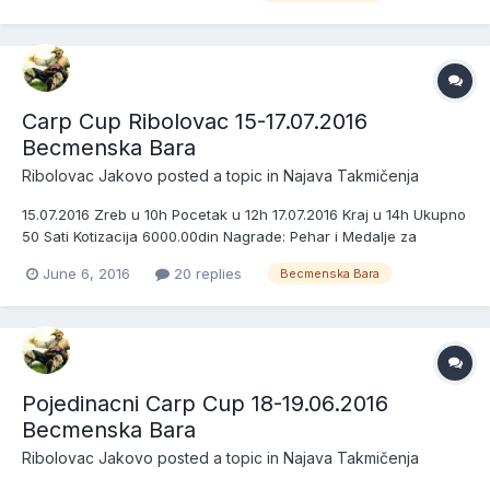
sistemu jedan stap-jedna udica Dozvol...
Carp Cup Ribolovac 15-17.07.2016
Becmenska Bara
Ribolovac Jakovo
posted a topic in
Najava Takmičenja
15.07.2016 Zreb u 10h Pocetak u 12h 17.07.2016 Kraj u 14h Ukupno
50 Sati Kotizacija 6000.00din Nagrade: Pehar i Medalje za
Pobednike Sektora+Pehar za najvecu ulovljenu Ribu Novcane
June 6, 2016
20 replies
Becmenska Bara
Nagrade Sa 12,13 i 14 Ekipa Pobednici Sektora Osvajaju ----
-6000.00din Sa 15,16 i 17 Ekipa Pobednici Sek...
Pojedinacni Carp Cup 18-19.06.2016
Becmenska Bara
Ribolovac Jakovo
posted a topic in
Najava Takmičenja