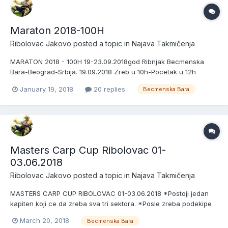
Maraton 2018-100H
Ribolovac Jakovo
posted a topic in
Najava Takmičenja
MARATON 2018 - 100H 19-23.09.2018god Ribnjak Becmenska
Bara-Beograd-Srbija. 19.09.2018 Zreb u 10h-Pocetak u 12h
23.09.2018 Kraj u 16h Peca se u tri sektora po 6 ekipa Kotizacija
January 19, 2018
20 replies
Becmenska Bara
350e Nagrade za pobednike sektora:Pehar+Medalje+1700e
Pehar za najvecu ribu na stazi. PRIJAVLJENA EKIPA JE U OBAVEZI
DA NA...
Masters Carp Cup Ribolovac 01-
03.06.2018
Ribolovac Jakovo
posted a topic in
Najava Takmičenja
MASTERS CARP CUP RIBOLOVAC 01-03.06.2018 *Postoji jedan
kapiten koji ce da zreba sva tri sektora. *Posle zreba podekipe
se medjusobno dogovaraju koja ce podekipa u kojem sektoru da
March 20, 2018
Becmenska Bara
peca. Primer Ct Strumfovi imaju 3 podekipe i njihov naziv bi bio