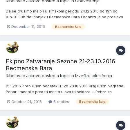
Ribolovac Jakovo
posted a topic in
Obaveštenja
Da se druzimo malo i u zimskom periodu 24.12.2016 od 19h do
01h-01.30h Na Ribnjaku Becmenska Bara Organizuje se proslava
Nove Godine za Ribolovce. Teleca Corba,Mesano Meso sa
December 11, 2016
Becmenska Bara
Pekarskim Krompirom+Salata i Pice domaci program
Neograniceno Cena po osobi 1500.00din + 200.00din za muziku.
Svi zain...
Ekipno Zatvaranje Sezone 21-23.10.2016
Becmenska Bara
Ribolovac Jakovo
posted a topic in
Izveštaji takmičenja
21.1.2016 Zreb u 10h pocetak u 12h 23.10.2016 Kraj u 12h Nagrade:
Pehar i medalje prva tri mesta u sva tri sektora + Pehar za
Najvecu ulovljenu Ribu Ekipe koje pecaju Sektor 1 1-Ct Enigma 2-
October 21, 2016
6 replies
Becmenska Bara
Ct 3 Promila 3-Ct Pijani Saran Sr.Mitrovica 4-Ct Viktorija 5-Ct
Svarc & Frenky 6-Ct Blinker Sektor 2 7-C...