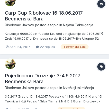
Carp Cup Ribolovac 16-18.06.2017
Becmenska Bara
Ribolovac Jakovo
posted a topic in
Najava Takmičenja
Kotizacija 6000.00din (Uplata Kotizacije najkasnije do 01.06.2017)
Zreb 16.06.2017 u 10h i peca se do 18.06.2017-16h-Ukupno 52
sata Peca maksimalno 19 ekipa Peca se u tri Sektora Sektor
April 24, 2017
22 replies
Becmenska Bara
1:1,2,3,4,5 i 6 Sektor 2:7,8,9,10,11,12 i 13 Sektor 3:14,15,16,17,18 i 19
Nagrade za prva tri mesta u sva tri sekt...
Pojedinacno Druzenje 3-4.6.2017
Becmenska Bara
Ribolovac Jakovo
posted a topic in
Izveštaji takmičenja
3.6.2017 Zreb u 10h 3.6.2017 Pocetak u 11.30h 4.6.2017 Kraj u 16h
Takmicari Koji Pecaju 1.Srba Tisma 2.N & D 3.Goran Djordjevic-
Cale 4.Kiza Banjica 5.Rama Kruezi 6.Barjaktarevic Aleksandar