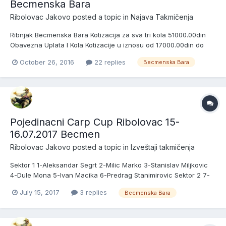
Becmenska Bara
Ribolovac Jakovo
posted a topic in
Najava Takmičenja
Ribnjak Becmenska Bara Kotizacija za sva tri kola 51000.00din
Obavezna Uplata I Kola Kotizacije u iznosu od 17000.00din do
01.02.2017 cime se potvrdjuje ucesce u ligi u suprotnom ubacuje
October 26, 2016
22 replies
Becmenska Bara
se rezrvna ekipa. Poslednji dan za uplatu sva tri kola je
31.05.2017god Po zavrsetku treceg kola pobednicima se n...
Pojedinacni Carp Cup Ribolovac 15-
16.07.2017 Becmen
Ribolovac Jakovo
posted a topic in
Izveštaji takmičenja
Sektor 1 1-Aleksandar Segrt 2-Milic Marko 3-Stanislav Miljkovic
4-Dule Mona 5-Ivan Macika 6-Predrag Stanimirovic Sektor 2 7-
Nenad Stefanovic 8-Marko Hrvacanin 9-Milan Berak 10-Darko 11-
July 15, 2017
3 replies
Becmenska Bara
Tankosic Family 12-Vlajosi 13-Krle Sektor 3 14-Mrca 15-Frenky
16-Nemanja Gasi 17-Didy i Rama 18-Daca i Mika 19-Igor...