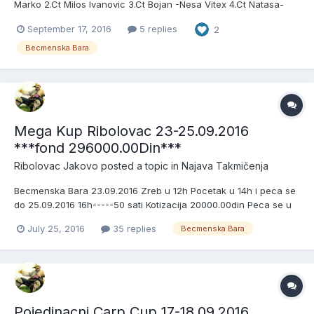
Marko 2.Ct Milos Ivanovic 3.Ct Bojan -Nesa Vitex 4.Ct Natasa-
Nenad Ivanovic 5.Ct Igor Jakovo 6.Ct Milan Stamenkovic 7.Ct Bilja
September 17, 2016
5 replies
2
& Vlada 8.Ct Svarc 9.Ct Davago Goran 10.Ct Nikola Tisma 11.Ct
Didi i Rama Strumfovi 12.Ct Bojana i Luka 13.Ct...
Becmenska Bara
Mega Kup Ribolovac 23-25.09.2016
***fond 296000.00Din***
Ribolovac Jakovo
posted a topic in
Najava Takmičenja
Becmenska Bara 23.09.2016 Zreb u 12h Pocetak u 14h i peca se
do 25.09.2016 16h-----50 sati Kotizacija 20000.00din Peca se u
Tri Sektora Maksimalan Broj Takmicara 5 i Svi imaju pravo
July 25, 2016
35 replies
Becmenska Bara
pecanja Peca se na 6 stapova Nagrade za Pobednike sektora
Pehar i Medalje + Pehar za Najvecu Ulovljenu Ribu + Sa prija...
Pojedinacni Carp Cup 17-18.09.2016