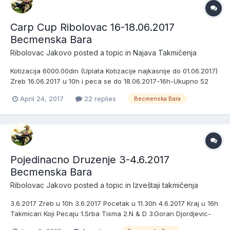
Carp Cup Ribolovac 16-18.06.2017
Becmenska Bara
Ribolovac Jakovo
posted a topic in
Najava Takmičenja
Kotizacija 6000.00din (Uplata Kotizacije najkasnije do 01.06.2017)
Zreb 16.06.2017 u 10h i peca se do 18.06.2017-16h-Ukupno 52
sata Peca maksimalno 19 ekipa Peca se u tri Sektora Sektor
April 24, 2017
22 replies
Becmenska Bara
1:1,2,3,4,5 i 6 Sektor 2:7,8,9,10,11,12 i 13 Sektor 3:14,15,16,17,18 i 19
Nagrade za prva tri mesta u sva tri sekt...
Pojedinacno Druzenje 3-4.6.2017
Becmenska Bara
Ribolovac Jakovo
posted a topic in
Izveštaji takmičenja
3.6.2017 Zreb u 10h 3.6.2017 Pocetak u 11.30h 4.6.2017 Kraj u 16h
Takmicari Koji Pecaju 1.Srba Tisma 2.N & D 3.Goran Djordjevic-
Cale 4.Kiza Banjica 5.Rama Kruezi 6.Barjaktarevic Aleksandar