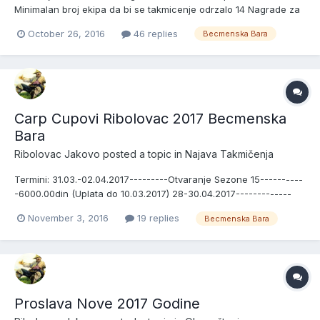
Minimalan broj ekipa da bi se takmicenje odrzalo 14 Nagrade za
pobednike sektora sa brojem prijavljenih ekipa: 18 ekipa---------
October 26, 2016
46 replies
Becmenska Bara
--------------------110000.00din 17 ekipa-------------------------
----100000.00din 16 ekipa-------------------...
Carp Cupovi Ribolovac 2017 Becmenska
Bara
Ribolovac Jakovo
posted a topic in
Najava Takmičenja
Termini: 31.03.-02.04.2017---------Otvaranje Sezone 15----------
-6000.00din (Uplata do 10.03.2017) 28-30.04.2017-------------
Prvomajsko Druzenje-----------6000.00din-BB (Uplata do
November 3, 2016
19 replies
Becmenska Bara
06.04.2017) 16-18.06.2017-------------Carp Cup Ribolovac 16----
-----6000.00din (Uplata do 25.05.2017) 18-20.08.2017----...
Proslava Nove 2017 Godine