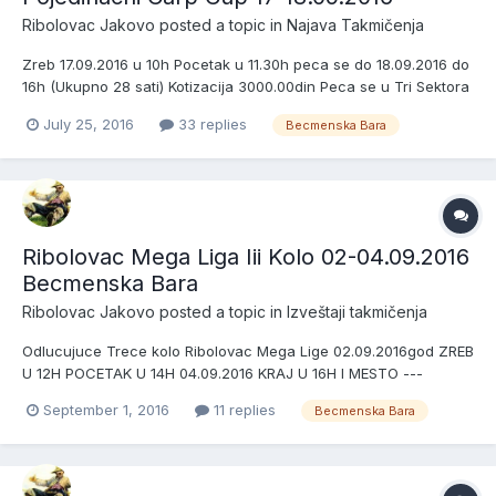
Ribolovac Jakovo
posted a topic in
Najava Takmičenja
Zreb 17.09.2016 u 10h Pocetak u 11.30h peca se do 18.09.2016 do
16h (Ukupno 28 sati) Kotizacija 3000.00din Peca se u Tri Sektora
Nagrade Pehar za prva tri mesta u sva tri sektora + pehar za
July 25, 2016
33 replies
Becmenska Bara
najvecu ulovljenu ribu na celoj stazi) Peca se na tri stapa po
sistemu jedan stap-jedna udica Dozvol...
Ribolovac Mega Liga Iii Kolo 02-04.09.2016
Becmenska Bara
Ribolovac Jakovo
posted a topic in
Izveštaji takmičenja
Odlucujuce Trece kolo Ribolovac Mega Lige 02.09.2016god ZREB
U 12H POCETAK U 14H 04.09.2016 KRAJ U 16H I MESTO ---
-150000.00DIN II MESTO ---100000.00DIN III MESTO ---
September 1, 2016
11 replies
Becmenska Bara
60000.00DIN Raspored Po Sektorima III Kola 02-04.09.2016
Sektor 1 Pabisa Milos & Zare Tea Meleg Baits Sremci 3in1 Male
Vode...