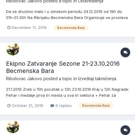
Ribolovac Jakovo
posted a topic in
Obaveštenja
Da se druzimo malo i u zimskom periodu 24.12.2016 od 19h do
01h-01.30h Na Ribnjaku Becmenska Bara Organizuje se proslava
Nove Godine za Ribolovce. Teleca Corba,Mesano Meso sa
December 11, 2016
Becmenska Bara
Pekarskim Krompirom+Salata i Pice domaci program
Neograniceno Cena po osobi 1500.00din + 200.00din za muziku.
Svi zain...
Ekipno Zatvaranje Sezone 21-23.10.2016
Becmenska Bara
Ribolovac Jakovo
posted a topic in
Izveštaji takmičenja
21.1.2016 Zreb u 10h pocetak u 12h 23.10.2016 Kraj u 12h Nagrade:
Pehar i medalje prva tri mesta u sva tri sektora + Pehar za
Najvecu ulovljenu Ribu Ekipe koje pecaju Sektor 1 1-Ct Enigma 2-
October 21, 2016
6 replies
Becmenska Bara
Ct 3 Promila 3-Ct Pijani Saran Sr.Mitrovica 4-Ct Viktorija 5-Ct
Svarc & Frenky 6-Ct Blinker Sektor 2 7-C...