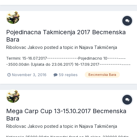
*1 Sektor Ct Strumfovi 1 *2 Sektor Ct Strumfovi 2...
Pojedinacna Takmicenja 2017 Becmenska
Bara
Ribolovac Jakovo
posted a topic in
Najava Takmičenja
Termini: 15-16.07.2017-----------------Pojedinacno 10----------
-3500.00din (Uplata do 23.06.2017) 16-17.09.2017-----------------
Pojedinacno 11-----------3500.00din (Uplata do 25.08.2017) 21-
November 3, 2016
59 replies
Becmenska Bara
22.10.2017-----------------Pojedinacno 12-----------3500.00din
(Uplata do 29.09.2017) Zatvaranje Nagrade Peha...
Mega Carp Cup 13-15.10.2017 Becmenska
Bara
Ribolovac Jakovo
posted a topic in
Najava Takmičenja