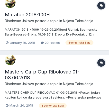
Maraton 2018-100H
Ribolovac Jakovo
posted a topic in
Najava Takmičenja
MARATON 2018 - 100H 19-23.09.2018god Ribnjak Becmenska
Bara-Beograd-Srbija. 19.09.2018 Zreb u 10h-Pocetak u 12h
23.09.2018 Kraj u 16h Peca se u tri sektora po 6 ekipa Kotizacija
January 19, 2018
20 replies
Becmenska Bara
350e Nagrade za pobednike sektora:Pehar+Medalje+1700e
Pehar za najvecu ribu na stazi. PRIJAVLJENA EKIPA JE U OBAVEZI
DA NA...
Masters Carp Cup Ribolovac 01-
03.06.2018
Ribolovac Jakovo
posted a topic in
Najava Takmičenja
MASTERS CARP CUP RIBOLOVAC 01-03.06.2018 *Postoji jedan
kapiten koji ce da zreba sva tri sektora. *Posle zreba podekipe
se medjusobno dogovaraju koja ce podekipa u kojem sektoru da
March 20, 2018
Becmenska Bara
peca. Primer Ct Strumfovi imaju 3 podekipe i njihov naziv bi bio