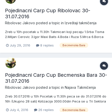
Pojedinacni Carp Cup Ribolovac 30-
31.07.2016
Ribolovac Jakovo
posted a topic in
Izveštaji takmičenja
Zreb u 10h-pocetak u 11.30h Takmicari koji pecaju 1.Srba Tisma
2.Miljan Cerovic 3.Igor Maxi Baits 4.Boda i Ruza 5.Mrca 6.Borca
7.Crni In 8.Vake i Duca Bait Service 9.Ogi 10.Kurjacki Pecinci
July 29, 2016
8 replies
Becmenska Bara
11.Luka i Vlada Valjevo 12.Majic Family 13.Bulajic Omerta
14.Vladimir Djermanovic 15.Bojan 16.Milic Marko 17.L...
Pojedinacni Carp Cup Becmenska Bara 30-
31.07.2016
Ribolovac Jakovo
posted a topic in
Najava Takmičenja
Zreb 30.07.2016 u 10h Pocetak u 11.30h peca se do 31.07.2016 do
16h (Ukupno 28 sati) Kotizacija 3000.00din Peca se u Tri Sektora
Nagrade Pehar za prva tri mesta u sva tri sektora + pehar za
July 4, 2016
26 replies
Becmenska Bara
najvecu ulovljenu ribu na celoj stazi) Peca se na tri stapa po