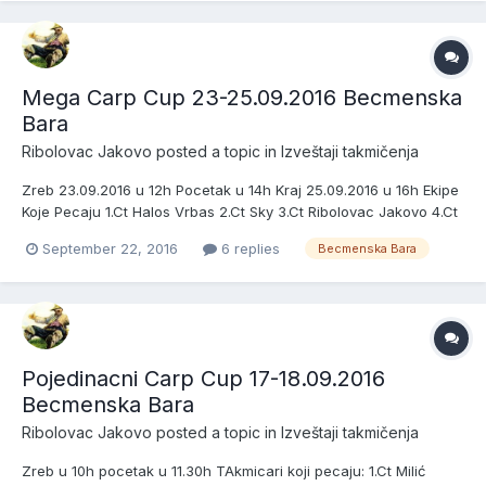
Mega Carp Cup 23-25.09.2016 Becmenska
Bara
Ribolovac Jakovo
posted a topic in
Izveštaji takmičenja
Zreb 23.09.2016 u 12h Pocetak u 14h Kraj 25.09.2016 u 16h Ekipe
Koje Pecaju 1.Ct Halos Vrbas 2.Ct Sky 3.Ct Ribolovac Jakovo 4.Ct
Celsi 5.Ct King Carp Team 6.Ct Zajecarci 7.Ct Mile i Stane 8.Ct 3
September 22, 2016
6 replies
Becmenska Bara
in 1 9.Ct Borca 10.Ct Jasacarp 11.Ct Vs Pancevo 12.Ct Biroteh -
Mona 13.Ct Kemba i Geometar 14.Ct Svarc...
Pojedinacni Carp Cup 17-18.09.2016
Becmenska Bara
Ribolovac Jakovo
posted a topic in
Izveštaji takmičenja
Zreb u 10h pocetak u 11.30h TAkmicari koji pecaju: 1.Ct Milić