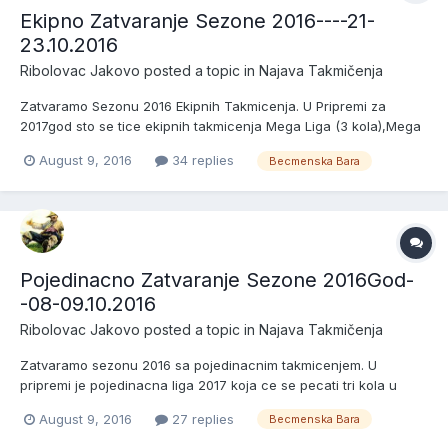
Ekipno Zatvaranje Sezone 2016----21-
23.10.2016
Ribolovac Jakovo
posted a topic in
Najava Takmičenja
Zatvaramo Sezonu 2016 Ekipnih Takmicenja. U Pripremi za
2017god sto se tice ekipnih takmicenja Mega Liga (3 kola),Mega
Kup (2) i Ribolovac Kupovi (4) 21.10.2016 Zreb u 10h Pocetak u
August 9, 2016
34 replies
Becmenska Bara
12h 23.10.2016 Kraj u 12h Kotizacija 5000.00din Nagrade: Pehari i
Medalje za Prva Tri Mesta u Svakom Sektoru + Pehar...
Pojedinacno Zatvaranje Sezone 2016God-
-08-09.10.2016
Ribolovac Jakovo
posted a topic in
Najava Takmičenja
Zatvaramo sezonu 2016 sa pojedinacnim takmicenjem. U
pripremi je pojedinacna liga 2017 koja ce se pecati tri kola u
periodu April,Maj i Jun. Becmenska Bara Zreb 08.10.2016 u 10h
August 9, 2016
27 replies
Becmenska Bara
Pocetak u 11.30h peca se do 09.10.2016 do 16h (Ukupno 28 sati)
Kotizacija 3000.00din Peca se u Tri Sektora Nagrade Pehar...