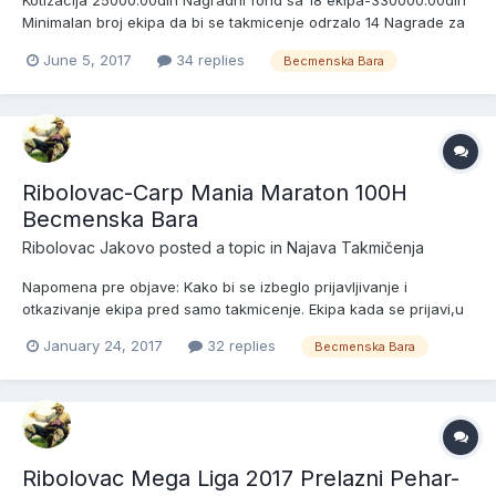
Kotizacija 25000.00din Nagradni fond sa 18 ekipa-330000.00din
Minimalan broj ekipa da bi se takmicenje odrzalo 14 Nagrade za
pobednike sektora sa brojem prijavljenih ekipa: 18 ekipa---------
June 5, 2017
34 replies
Becmenska Bara
--------------------110000.00din 17 ekipa-------------------------
----100000.00din 16 ekipa-------------------...
Ribolovac-Carp Mania Maraton 100H
Becmenska Bara
Ribolovac Jakovo
posted a topic in
Najava Takmičenja
Napomena pre objave: Kako bi se izbeglo prijavljivanje i
otkazivanje ekipa pred samo takmicenje. Ekipa kada se prijavi,u
narednih pet dana je u obavezi da uplati 2500.00din (20e) jer u
January 24, 2017
32 replies
Becmenska Bara
suprotnom nece se smatrati kao prijavljena ekipa! Ekipa ako
uplati 2500.00din a kasnije odustane od takmicenja "Nov...
Ribolovac Mega Liga 2017 Prelazni Pehar-