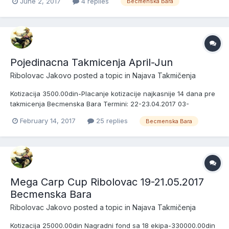
June 2, 2017
4 replies
Becmenska Bara
7.Vlada Dejanovic 8.Ogi 9.Vulkan-Dejan Petrovic 10.Mrca Surcin
11.Rastemo - Strahinja Piazza Djordjevic 12.Ban...
Pojedinacna Takmicenja April-Jun
Ribolovac Jakovo
posted a topic in
Najava Takmičenja
Kotizacija 3500.00din-Placanje kotizacije najkasnije 14 dana pre
takmicenja Becmenska Bara Termini: 22-23.04.2017 03-
04.06.2017 Zreb u 10h-----------------22.04.2017------
February 14, 2017
25 replies
Becmenska Bara
-12.05.2017 Pocetak 11.30h----------03.06.2017-------12.05.2017
Kraj 16h--------------------04.06.2017----...
Mega Carp Cup Ribolovac 19-21.05.2017
Becmenska Bara
Ribolovac Jakovo
posted a topic in
Najava Takmičenja
Kotizacija 25000.00din Nagradni fond sa 18 ekipa-330000.00din