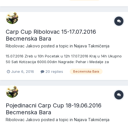
sistemu jedan stap-jedna udica Dozvol...
Carp Cup Ribolovac 15-17.07.2016
Becmenska Bara
Ribolovac Jakovo
posted a topic in
Najava Takmičenja
15.07.2016 Zreb u 10h Pocetak u 12h 17.07.2016 Kraj u 14h Ukupno
50 Sati Kotizacija 6000.00din Nagrade: Pehar i Medalje za
Pobednike Sektora+Pehar za najvecu ulovljenu Ribu Novcane
June 6, 2016
20 replies
Becmenska Bara
Nagrade Sa 12,13 i 14 Ekipa Pobednici Sektora Osvajaju ----
-6000.00din Sa 15,16 i 17 Ekipa Pobednici Sek...
Pojedinacni Carp Cup 18-19.06.2016
Becmenska Bara
Ribolovac Jakovo
posted a topic in
Najava Takmičenja