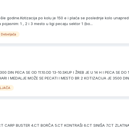
le godine.Kotizacija po kolu je 150 e i plaća se poslednje kolo unapred 
ojasnim: 1 , 2 i 3 mesto u ligi pecaju sektor 1 (bo...
 Debeljača
0 DIN PECA SE OD 11.10.OD 13-10.SKUP I ŽREB JE U 14 H I PECA SE DO
 I MEDALJE MOŽE SE PECATI I MESTO BR 2 KOTIZACIJA JE 3500 DIN I
ELJAČA
3.CT CARP BUSTER 4.CT BORČA 5.CT KONTRAŠI 6.CT SINIŠA 7.CT ZLA