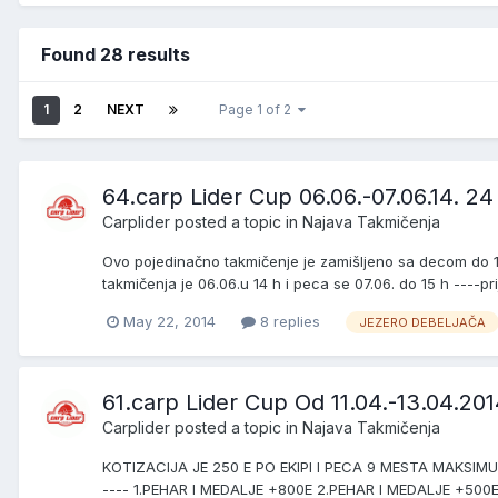
Found 28 results
1
2
NEXT
Page 1 of 2
64.carp Lider Cup 06.06.-07.06.14. 24
Carplider
posted a topic in
Najava Takmičenja
Ovo pojedinačno takmičenje je zamišljeno sa decom do 14 
takmičenja je 06.06.u 14 h i peca se 07.06. do 15 h ----prij
May 22, 2014
8 replies
JEZERO DEBELJAČA
61.carp Lider Cup Od 11.04.-13.04.201
Carplider
posted a topic in
Najava Takmičenja
KOTIZACIJA JE 250 E PO EKIPI I PECA 9 MESTA MAKSI
---- 1.PEHAR I MEDALJE +800E 2.PEHAR I MEDALJE +500E 