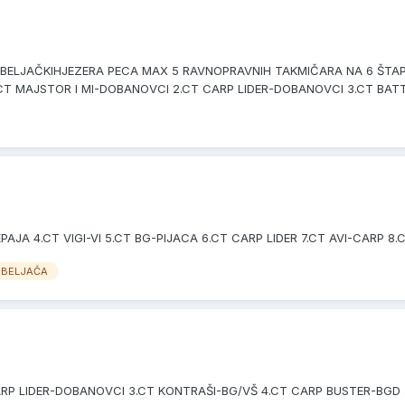
DEBELJAČKIHJEZERA PECA MAX 5 RAVNOPRAVNIH TAKMIČARA NA 6 ŠTAPO
: 1.CT MAJSTOR I MI-DOBANOVCI 2.CT CARP LIDER-DOBANOVCI 3.CT BATT
JA 4.CT VIGI-VI 5.CT BG-PIJACA 6.CT CARP LIDER 7.CT AVI-CARP 8.CT
EBELJAČA
CARP LIDER-DOBANOVCI 3.CT KONTRAŠI-BG/VŠ 4.CT CARP BUSTER-BG