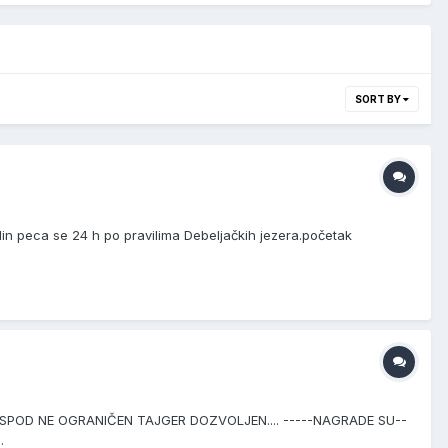
SORT BY
din peca se 24 h po pravilima Debeljačkih jezera.početak
J.SPOD NE OGRANIČEN TAJGER DOZVOLJEN.... -----NAGRADE SU--
.