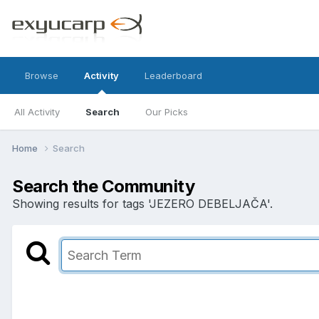
Browse
Activity
Leaderboard
All Activity
Search
Our Picks
Home
Search
Search the Community
Showing results for tags 'JEZERO DEBELJAČA'.