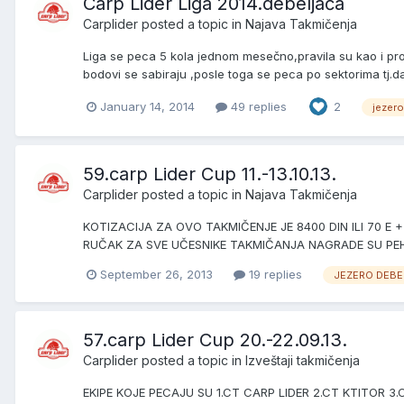
Carp Lider Liga 2014.debeljača
Carplider
posted a topic in
Najava Takmičenja
Liga se peca 5 kola jednom mesečno,pravila su kao i proš
bodovi se sabiraju ,posle toga se peca po sektorima tj.da p
January 14, 2014
49 replies
2
jezero
59.carp Lider Cup 11.-13.10.13.
Carplider
posted a topic in
Najava Takmičenja
KOTIZACIJA ZA OVO TAKMIČENJE JE 8400 DIN ILI 70 E +30
RUČAK ZA SVE UČESNIKE TAKMIČANJA NAGRADE SU PEHARI
September 26, 2013
19 replies
JEZERO DEB
57.carp Lider Cup 20.-22.09.13.
Carplider
posted a topic in
Izveštaji takmičenja
EKIPE KOJE PECAJU SU 1.CT CARP LIDER 2.CT KTITOR 