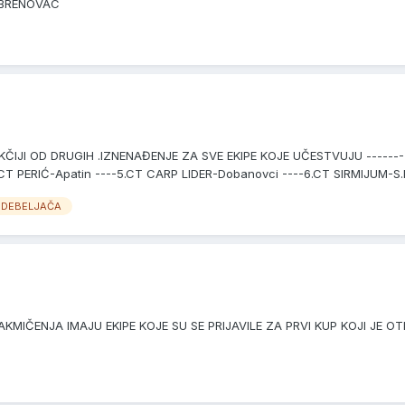
OBRENOVAC
ČIJI OD DRUGIH .IZNENAĐENJE ZA SVE EKIPE KOJE UČESTVUJU ---------
CT PERIĆ-Apatin ----5.CT CARP LIDER-Dobanovci ----6.CT SIRMIJUM-S.M
 DEBELJAČA
 TAKMIČENJA IMAJU EKIPE KOJE SU SE PRIJAVILE ZA PRVI KUP KOJI JE