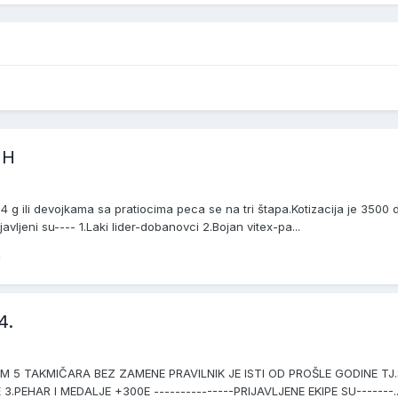
 H
g ili devojkama sa pratiocima peca se na tri štapa.Kotizacija je 3500 
avljeni su---- 1.Laki lider-dobanovci 2.Bojan vitex-pa...
4.
MUM 5 TAKMIČARA BEZ ZAMENE PRAVILNIK JE ISTI OD PROŠLE GODINE T
3.PEHAR I MEDALJE +300E ---------------PRIJAVLJENE EKIPE SU-------..