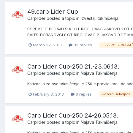
49.carp Lider Cup
Carplider
posted a topic in
Izveštaji takmičenja
EKIPE KOJE PECAJU SU: 1.CT RIBOLOVAC-JAKOVO 2.CT
BAITS-DOBANOVCI 8.CT RIBOLOVAC 2-JAKOVO 9.CT M
March 22, 2013
32 replies
JEZERO DEBELJA
Carp Lider Cup-250 21.-23.06.13.
Carplider
posted a topic in
Najava Takmičenja
Kotizacija za ovo takmičenje je 250 e pravila kao i do 
February 3, 2013
6 replies
Jezero Debeljača
Carp Lider Cup-250 24-26.05.13.
Carplider
posted a topic in
Najava Takmičenja
Kotizacija za ovo takmičenje je 250 e pravila su kao i 