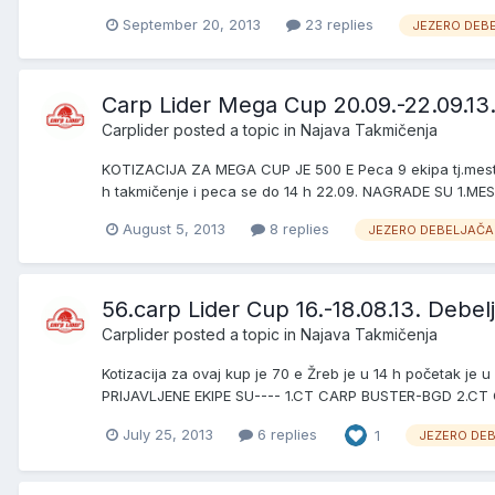
September 20, 2013
23 replies
JEZERO DEB
Carp Lider Mega Cup 20.09.-22.09.13
Carplider
posted a topic in
Najava Takmičenja
KOTIZACIJA ZA MEGA CUP JE 500 E Peca 9 ekipa tj.mesto 
h takmičenje i peca se do 14 h 22.09. NAGRADE SU 1.ME
August 5, 2013
8 replies
JEZERO DEBELJAČA
56.carp Lider Cup 16.-18.08.13. Debel
Carplider
posted a topic in
Najava Takmičenja
Kotizacija za ovaj kup je 70 e Žreb je u 14 h početak je 
PRIJAVLJENE EKIPE SU---- 1.CT CARP BUSTER-BGD 2.C
July 25, 2013
6 replies
1
JEZERO DE