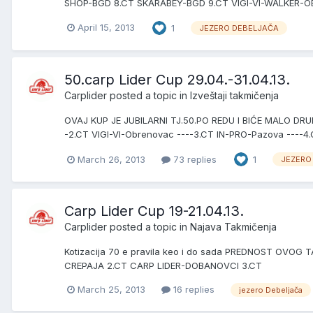
SHOP-BGD 8.CT SKARABEY-BGD 9.CT VIGI-VI-WALKER-
April 15, 2013
1
JEZERO DEBELJAČA
50.carp Lider Cup 29.04.-31.04.13.
Carplider
posted a topic in
Izveštaji takmičenja
OVAJ KUP JE JUBILARNI TJ.50.PO REDU I BIĆE MALO DRUK
-2.CT VIGI-VI-Obrenovac ----3.CT IN-PRO-Pazova ----4.
March 26, 2013
73 replies
1
JEZERO
Carp Lider Cup 19-21.04.13.
Carplider
posted a topic in
Najava Takmičenja
Kotizacija 70 e pravila keo i do sada PREDNOST OVOG
CREPAJA 2.CT CARP LIDER-DOBANOVCI 3.CT
March 25, 2013
16 replies
jezero Debeljača