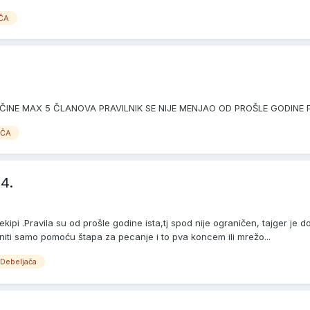
ČA
ČINE MAX 5 ČLANOVA PRAVILNIK SE NIJE MENJAO OD PROŠLE GODINE PR
AČA
4.
pi .Pravila su od prošle godine ista,tj spod nije ograničen, tajger je do
ti samo pomoću štapa za pecanje i to pva koncem ili mrežo...
 Debeljača