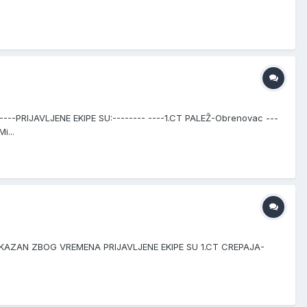
--PRIJAVLJENE EKIPE SU:-------- ----1.CT PALEŽ-Obrenovac ---
i...
 OTKAZAN ZBOG VREMENA PRIJAVLJENE EKIPE SU 1.CT CREPAJA-