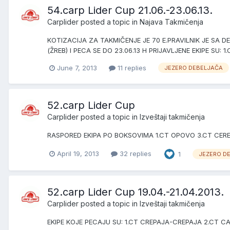
54.carp Lider Cup 21.06.-23.06.13.
Carplider
posted a topic in
Najava Takmičenja
KOTIZACIJA ZA TAKMIČENJE JE 70 E.PRAVILNIK JE SA 
(ŽREB) I PECA SE DO 23.06.13 H PRIJAVLJENE EKIPE SU
June 7, 2013
11 replies
JEZERO DEBELJAČA
52.carp Lider Cup
Carplider
posted a topic in
Izveštaji takmičenja
RASPORED EKIPA PO BOKSOVIMA 1.CT OPOVO 3.CT CEREPA
April 19, 2013
32 replies
1
JEZERO D
52.carp Lider Cup 19.04.-21.04.2013.
Carplider
posted a topic in
Izveštaji takmičenja
EKIPE KOJE PECAJU SU: 1.CT CREPAJA-CREPAJA 2.CT 