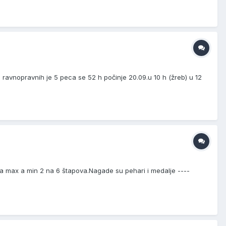
avnopravnih je 5 peca se 52 h počinje 20.09.u 10 h (žreb) u 12
čara max a min 2 na 6 štapova.Nagade su pehari i medalje ----