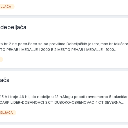
ELJAČA
.debeljača
br 2 ne peca.Peca se po pravilima Debeljačkih jezera,max br takičara r
STO PEHAR I MEDALJE I 2000 E 2.MESTO PEHAR I MEDALJE I 1000...
jača
u 15 h i traje 46 h tj.do nedelje u 13 h.Mogu pecati ravnomerno 5 takmi
T CARP LIDER-DOBANOVCI 3.CT DUBOKO-OBRENOVAC 4.CT SEVERNA...
BELJAČA