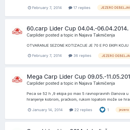
February 7, 2014
17 replies
JEZERO DEBELJA
60.carp Lider Cup 04.04.-06.04.2014.
Carplider
posted a topic in
Najava Takmičenja
OTVARANJE SEZONE KOTIZACIJE JE 70 E PO EKIPI KOJU 
February 7, 2014
36 replies
JEZERO DEBELJ
Mega Carp Lider Cup 09.05.-11.05.201
Carplider
posted a topic in
Najava Takmičenja
Peca se 52 h ,9 ekipa po max 5 ravnopravnih članova u eki
hranjenje kobrom, praćkom, rukom lopatom može se hrani
January 14, 2014
22 replies
1
jezero