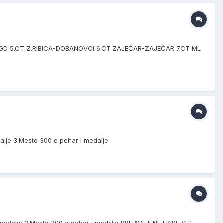
GD 5.CT Z.RIBICA-DOBANOVCI 6.CT ZAJEČAR-ZAJEČAR 7.CT ML
dalje 3.Mesto 300 e pehar i medalje
i medalje 3.Mesto 300 e pehar i medalje PRIJAVLJENE EKIPE SU: