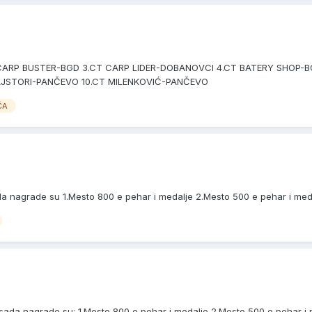
 CARP BUSTER-BGD 3.CT CARP LIDER-DOBANOVCI 4.CT BATERY SHOP-B
AJSTORI-PANČEVO 10.CT MILENKOVIĆ-PANČEVO
ČA
sada nagrade su 1.Mesto 800 e pehar i medalje 2.Mesto 500 e pehar i me
do sada nagrade su: 1.Mesto 800 e pehar i medalje 2.Mesto 500 e pehar 