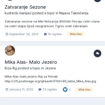
Zatvaranje Sezone
kudrecki manijaci
posted a topic in
Najava Takmičenja
Zatvaranje sezone na Miki Kotizacija 8000din Pecaju cetiri clana
na cetiri stapa Spod neogranicen Tigrov orah zabranjen
Pehariza svaku ekipu Sve informacije kod Kulete i 0613333282
September 30, 2013
14 replies
Mika Alas
0653333282
Mika Alas- Malo Jezero
Kiza-Bg
posted a topic in
Jezera
Mika Alas malo jezero-Raj za Plovak
http://s15.postimage.org/q8aaxtlnf/100x80_tabla_MIka_Alas.jpg
Novina na"Miki" -od ove sezone uz vec dobro poznato veliko
January 11, 2012
72 replies
1
Mika Alas
jezero, prosiren je mali revir koji je namenjen iskljucivo
ljubiteljima pecanja na plovak.
http://s14.postimage.org/gie8govy9/DSCF2658.jp...