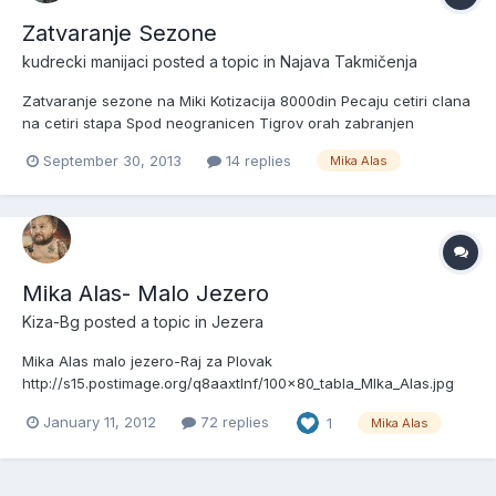
Zatvaranje Sezone
kudrecki manijaci
posted a topic in
Najava Takmičenja
Zatvaranje sezone na Miki Kotizacija 8000din Pecaju cetiri clana
na cetiri stapa Spod neogranicen Tigrov orah zabranjen
Pehariza svaku ekipu Sve informacije kod Kulete i 0613333282
September 30, 2013
14 replies
Mika Alas
0653333282
Mika Alas- Malo Jezero
Kiza-Bg
posted a topic in
Jezera
Mika Alas malo jezero-Raj za Plovak
http://s15.postimage.org/q8aaxtlnf/100x80_tabla_MIka_Alas.jpg
Novina na"Miki" -od ove sezone uz vec dobro poznato veliko
January 11, 2012
72 replies
1
Mika Alas
jezero, prosiren je mali revir koji je namenjen iskljucivo
ljubiteljima pecanja na plovak.
http://s14.postimage.org/gie8govy9/DSCF2658.jp...