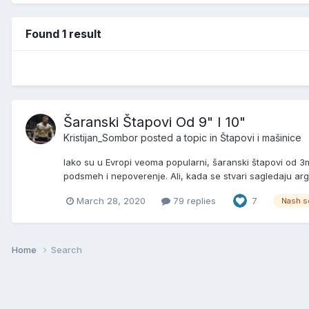
Found 1 result
Šaranski Štapovi Od 9" I 10"
Kristijan_Sombor
posted a topic in
Štapovi i mašinice
Iako su u Evropi veoma popularni, šaranski štapovi od 3m 
podsmeh i nepoverenje. Ali, kada se stvari sagledaju arg
March 28, 2020
79 replies
7
Nash s
Home
Search