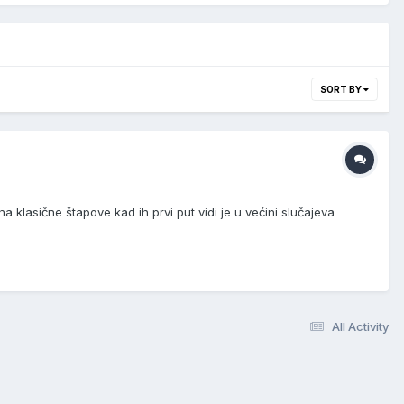
SORT BY
 klasične štapove kad ih prvi put vidi je u većini slučajeva
All Activity