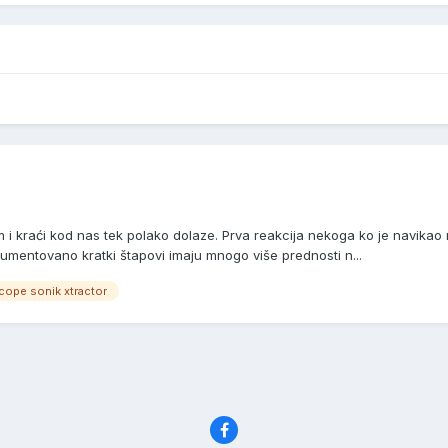
i kraći kod nas tek polako dolaze. Prva reakcija nekoga ko je navikao na
umentovano kratki štapovi imaju mnogo više prednosti n...
cope sonik xtractor