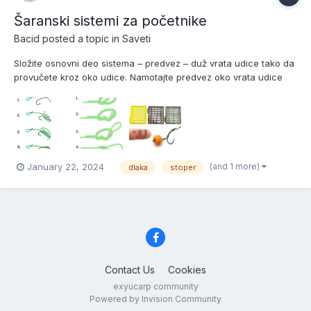
Šaranski sistemi za početnike
Bacid
posted a topic in
Saveti
Složite osnovni deo sistema – predvez – duž vrata udice tako da
provučete kroz oko udice. Namotajte predvez oko vrata udice
između 6 i 8 puta, ostavljajući dovoljno "dlake" za boili. Ovaj
postupak detaljnije ćemo obraditi uskoro. Vratite predvez nazad
kroz oko udice. Zategnite čvor...
(and 1 more)
January 22, 2024
dlaka
stoper
Contact Us
Cookies
exyucarp community
Powered by Invision Community