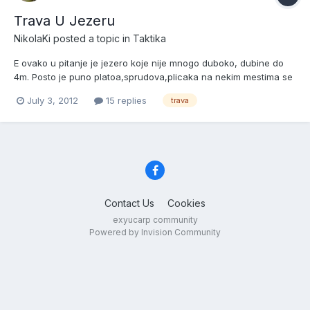
Trava U Jezeru
NikolaKi
posted a topic in
Taktika
E ovako u pitanje je jezero koje nije mnogo duboko, dubine do
4m. Posto je puno platoa,sprudova,plicaka na nekim mestima se
pojavila trava u toj meri da sada vec pravi ozbiljan problem, i na
July 3, 2012
15 replies
trava
nekim mestima se ne moze pecati... trazio bih savete i ideje od
starijih kako to COVEK moze da ocisti i uz po...
Contact Us
Cookies
exyucarp community
Powered by Invision Community