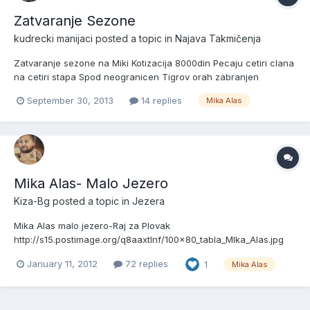
Zatvaranje Sezone
kudrecki manijaci
posted a topic in
Najava Takmičenja
Zatvaranje sezone na Miki Kotizacija 8000din Pecaju cetiri clana
na cetiri stapa Spod neogranicen Tigrov orah zabranjen
Pehariza svaku ekipu Sve informacije kod Kulete i 0613333282
September 30, 2013
14 replies
Mika Alas
0653333282
Mika Alas- Malo Jezero
Kiza-Bg
posted a topic in
Jezera
Mika Alas malo jezero-Raj za Plovak
http://s15.postimage.org/q8aaxtlnf/100x80_tabla_MIka_Alas.jpg
Novina na"Miki" -od ove sezone uz vec dobro poznato veliko
January 11, 2012
72 replies
1
Mika Alas
jezero, prosiren je mali revir koji je namenjen iskljucivo
ljubiteljima pecanja na plovak.
http://s14.postimage.org/gie8govy9/DSCF2658.jp...