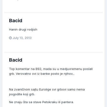
Bacid
Hanin drugi rodjish
July 13, 2013
Bacid
Top komentar na B92, mada su u medjuvremenu poslali
grb. Verovatno ovi iz banke posto je njihov...
Na zvaničnom sajtu Eurolige svi grbovi samo nema
pogodite koji grb.
Ne znaju šta sa stave Petokraku ili pantera.