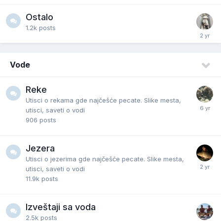
Ostalo
1.2k
posts
Vode
Reke
Utisci o rekama gde najčešće pecate. Slike mesta,
utisci, saveti o vodi
906
posts
Jezera
Utisci o jezerima gde najčešće pecate. Slike mesta,
utisci, saveti o vodi
11.9k
posts
Izveštaji sa voda
2.5k
posts