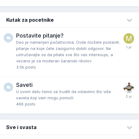
Kutak za pocetnike
Postavite pitanje?
Deo je namenjen početnicima. Ovde možete postaviti
pitanje na koje ćete zasigurno dobiti odgovor. Ne
ustručavajte se da pitate sve što vas interesuje, a
vezano je za moderan šaranski ribolov
3.5k
posts
Saveti
U ovom delu ćemo se truditi da ostavimo što više
saveta koji vam mogu pomoći
466
posts
Sve i svasta