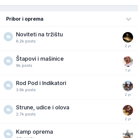
Pribor i oprema
Noviteti na tržištu
6.2k
posts
Štapovi i mašinice
9k
posts
Rod Pod i Indikatori
3.9k
posts
Strune, udice i olova
2.7k
posts
Kamp oprema