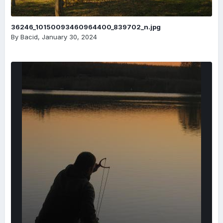
36246_10150093460964400_839702_n.jpg
By
Bacid
,
January 30, 2024