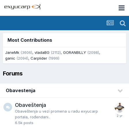
Most Contributions
JaneMk
(3606)
,
vladaBG
(2112)
,
GORANBILLY
(2098)
,
ganic
(2094)
,
Carplider
(1999)
Forums
Obavestenja
Obaveštenja
Obaveštenja u vezi promena u radu exyucarp
portala, rođendani..
6.5k
posts