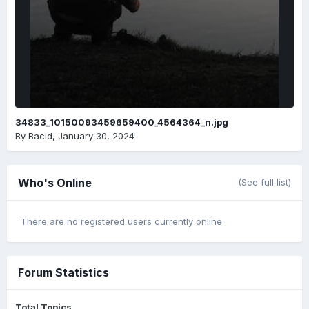
34833_10150093459659400_4564364_n.jpg
By
Bacid
,
January 30, 2024
Who's Online
(See full list)
There are no registered users currently online
Forum Statistics
Total Topics