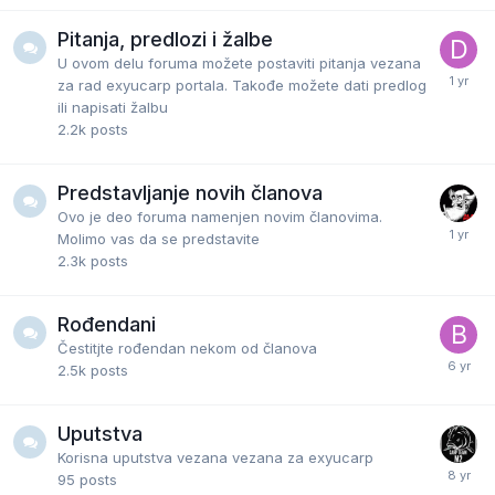
Pitanja, predlozi i žalbe
U ovom delu foruma možete postaviti pitanja vezana
za rad exyucarp portala. Takođe možete dati predlog
ili napisati žalbu
2.2k
posts
Predstavljanje novih članova
Ovo je deo foruma namenjen novim članovima.
Molimo vas da se predstavite
2.3k
posts
Rođendani
Čestitjte rođendan nekom od članova
2.5k
posts
Uputstva
Korisna uputstva vezana vezana za exyucarp
95
posts