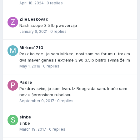
April 18, 2024
·
0 replies
Zile Leskovac
Nash scope 3.5 lb pweverzija
January 6, 2021
·
0 replies
Mirkec1710
Pozz kolege.. ja sam Mirkec, novi sam na forumu.. trazim
dva maver genesis extreme 3.90 3.5lb bistro svima želim
May 1, 2018
·
0 replies
Padre
Pozdrav svim, ja sam Ivan. Iz Beograda sam. Inače sam
nov u šaranskom rubolovu.
September 9, 2017
·
0 replies
sinbe
sinbe
March 19, 2017
·
0 replies