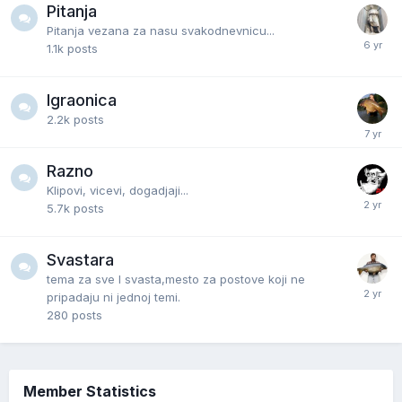
Pitanja
Pitanja vezana za nasu svakodnevnicu...
1.1k
posts
Igraonica
2.2k
posts
Razno
Klipovi, vicevi, dogadjaji...
5.7k
posts
Svastara
tema za sve I svasta,mesto za postove koji ne
pripadaju ni jednoj temi.
280
posts
Member Statistics