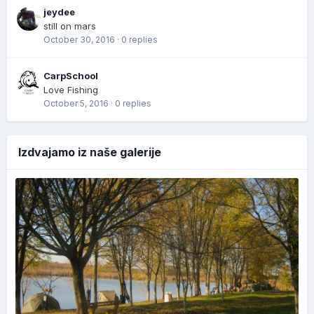
jeydee
still on mars
October 30, 2016
·
0 replies
CarpSchool
Love Fishing
October 5, 2016
·
0 replies
Izdvajamo iz naše galerije