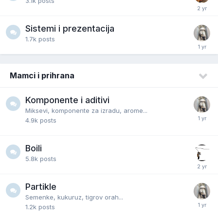
3.1k
posts
Sistemi i prezentacija
1.7k
posts
Mamci i prihrana
Komponente i aditivi
Miksevi, komponente za izradu, arome...
4.9k
posts
Boili
5.8k
posts
Partikle
Semenke, kukuruz, tigrov orah...
1.2k
posts