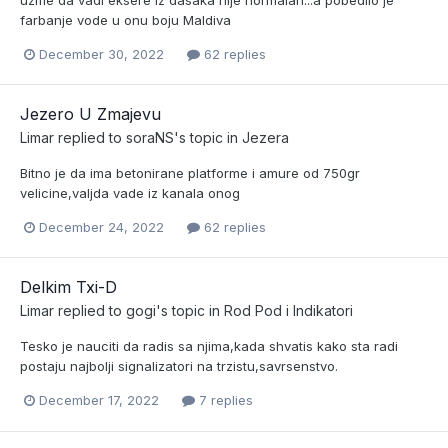
uzme da vadi eksere iz dasaka nije normalan...a pobedilo je
farbanje vode u onu boju Maldiva
December 30, 2022
62 replies
Jezero U Zmajevu
Limar
replied to
soraNS
's topic in
Jezera
Bitno je da ima betonirane platforme i amure od 750gr
velicine,valjda vade iz kanala onog
December 24, 2022
62 replies
Delkim Txi-D
Limar
replied to
gogi
's topic in
Rod Pod i Indikatori
Tesko je nauciti da radis sa njima,kada shvatis kako sta radi
postaju najbolji signalizatori na trzistu,savrsenstvo.
December 17, 2022
7 replies