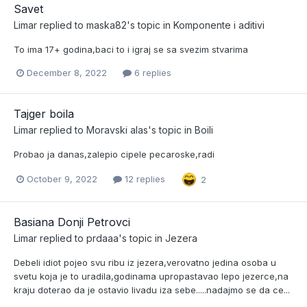
Savet
Limar
replied to
maska82
's topic in
Komponente i aditivi
To ima 17+ godina,baci to i igraj se sa svezim stvarima
December 8, 2022
6 replies
Tajger boila
Limar
replied to
Moravski alas
's topic in
Boili
Probao ja danas,zalepio cipele pecaroske,radi
October 9, 2022
12 replies
2
Basiana Donji Petrovci
Limar
replied to
prdaaa
's topic in
Jezera
Debeli idiot pojeo svu ribu iz jezera,verovatno jedina osoba u
svetu koja je to uradila,godinama upropastavao lepo jezerce,na
kraju doterao da je ostavio livadu iza sebe.....nadajmo se da ce...