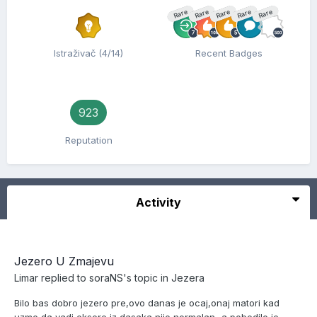
Rare
Rare
Rare
Rare
Rare
Istraživač (4/14)
Recent Badges
923
Reputation
Activity
Jezero U Zmajevu
Limar
replied to
soraNS
's topic in
Jezera
Bilo bas dobro jezero pre,ovo danas je ocaj,onaj matori kad