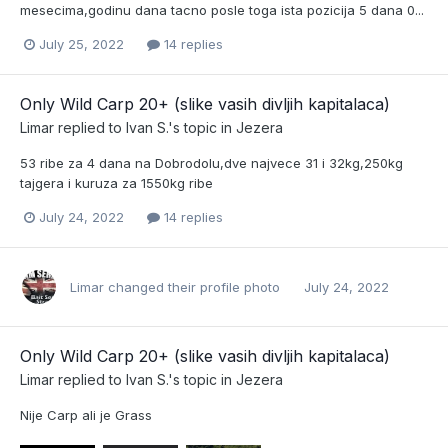
mesecima,godinu dana tacno posle toga ista pozicija 5 dana 0...
July 25, 2022
14 replies
Only Wild Carp 20+ (slike vasih divljih kapitalaca)
Limar
replied to
Ivan S.
's topic in
Jezera
53 ribe za 4 dana na Dobrodolu,dve najvece 31 i 32kg,250kg
tajgera i kuruza za 1550kg ribe
July 24, 2022
14 replies
Limar
changed their profile photo
July 24, 2022
Only Wild Carp 20+ (slike vasih divljih kapitalaca)
Limar
replied to
Ivan S.
's topic in
Jezera
Nije Carp ali je Grass