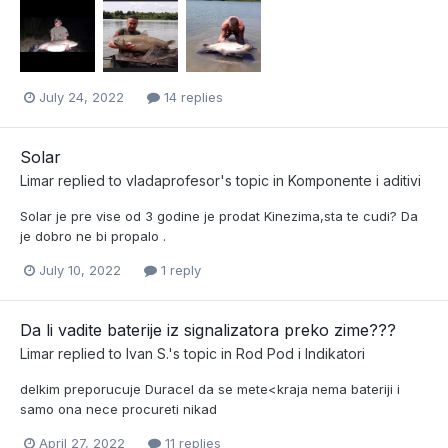
July 24, 2022
14 replies
Solar
Limar
replied to
vladaprofesor
's topic in
Komponente i aditivi
Solar je pre vise od 3 godine je prodat Kinezima,sta te cudi? Da
je dobro ne bi propalo .
July 10, 2022
1 reply
Da li vadite baterije iz signalizatora preko zime???
Limar
replied to
Ivan S.
's topic in
Rod Pod i Indikatori
delkim preporucuje Duracel da se mete<kraja nema bateriji i
samo ona nece procureti nikad
April 27, 2022
11 replies