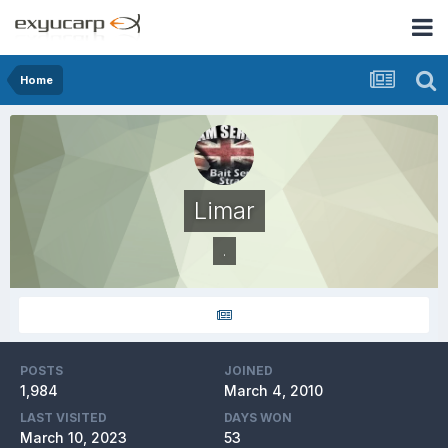
Home
Limar
.
POSTS
JOINED
1,984
March 4, 2010
LAST VISITED
DAYS WON
March 10, 2023
53