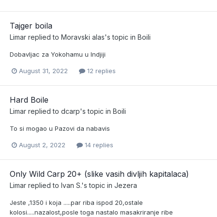
Tajger boila
Limar
replied to
Moravski alas
's topic in
Boili
Dobavljac za Yokohamu u Indjiji
August 31, 2022
12 replies
Hard Boile
Limar
replied to
dcarp
's topic in
Boili
To si mogao u Pazovi da nabavis
August 2, 2022
14 replies
Only Wild Carp 20+ (slike vasih divljih kapitalaca)
Limar
replied to
Ivan S.
's topic in
Jezera
Jeste ,1350 i koja .....par riba ispod 20,ostale
kolosi.....nazalost,posle toga nastalo masakriranje ribe