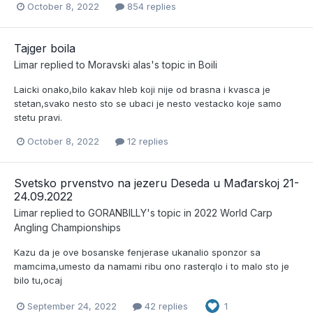
October 8, 2022
854 replies
Tajger boila
Limar
replied to
Moravski alas
's topic in
Boili
Laicki onako,bilo kakav hleb koji nije od brasna i kvasca je
stetan,svako nesto sto se ubaci je nesto vestacko koje samo
stetu pravi.
October 8, 2022
12 replies
Svetsko prvenstvo na jezeru Deseda u Mađarskoj 21-
24.09.2022
Limar
replied to
GORANBILLY
's topic in
2022 World Carp
Angling Championships
Kazu da je ove bosanske fenjerase ukanalio sponzor sa
mamcima,umesto da namami ribu ono rasterqlo i to malo sto je
bilo tu,ocaj
September 24, 2022
42 replies
1