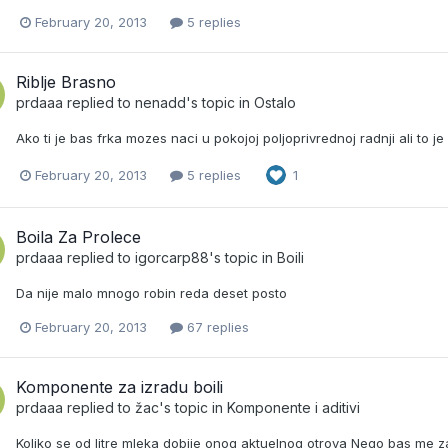
February 20, 2013
5 replies
Riblje Brasno
prdaaa
replied to
nenadd
's topic in
Ostalo
Ako ti je bas frka mozes naci u pokojoj poljoprivrednoj radnji ali to je
February 20, 2013
5 replies
1
Boila Za Prolece
prdaaa
replied to
igorcarp88
's topic in
Boili
Da nije malo mnogo robin reda deset posto
February 20, 2013
67 replies
Komponente za izradu boili
prdaaa
replied to
žac
's topic in
Komponente i aditivi
Koliko se od litre mleka dobije onog aktuelnog otrova Nego bas me z