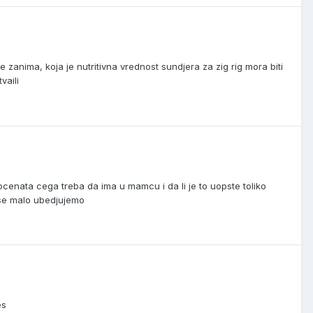
 zanima, koja je nutritivna vrednost sundjera za zig rig mora biti
vaili
cenata cega treba da ima u mamcu i da li je to uopste toliko
 se malo ubedjujemo
es