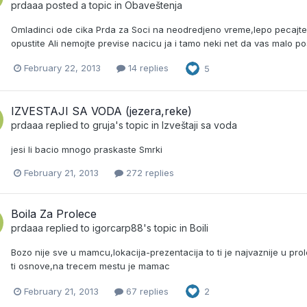
prdaaa
posted a topic in
Obaveštenja
Omladinci ode cika Prda za Soci na neodredjeno vreme,lepo pecajte o
opustite Ali nemojte previse nacicu ja i tamo neki net da vas malo p
February 22, 2013
14 replies
5
IZVESTAJI SA VODA (jezera,reke)
prdaaa
replied to
gruja
's topic in
Izveštaji sa voda
jesi li bacio mnogo praskaste Smrki
February 21, 2013
272 replies
Boila Za Prolece
prdaaa
replied to
igorcarp88
's topic in
Boili
Bozo nije sve u mamcu,lokacija-prezentacija to ti je najvaznije u pro
ti osnove,na trecem mestu je mamac
February 21, 2013
67 replies
2