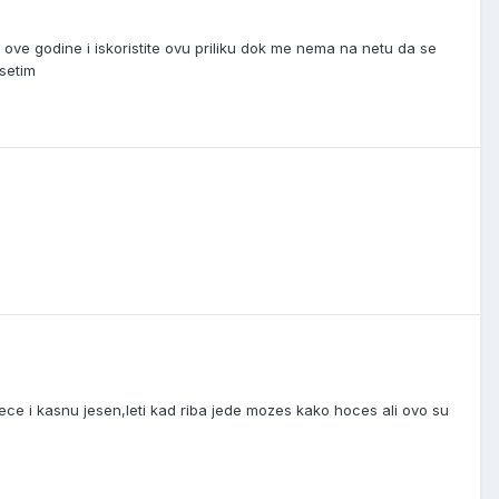
ve godine i iskoristite ovu priliku dok me nema na netu da se
osetim
lece i kasnu jesen,leti kad riba jede mozes kako hoces ali ovo su