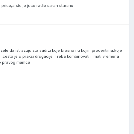
a price,a sto je juce radio saran starsno
zele da istrazuju sta sadrzi koje brasno i u kojim procentima,koje
 ,cesto je u praksi drugacije. Treba kombinovati i imati vremena
 do pravog mamca