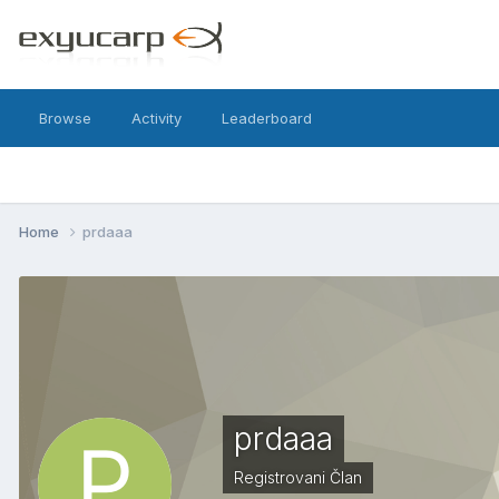
Browse
Activity
Leaderboard
Home
prdaaa
prdaaa
Registrovani Član