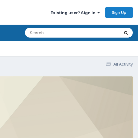
Sign Up
Existing user? Sign In
All Activity