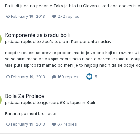
Pa ti idi juce na pecanje Tako je bilo i u Glozanu, kad god dodjes ist
February 19, 2013
272 replies
Komponente za izradu boili
prdaaa
replied to
žac
's topic in
Komponente i aditivi
neopterecujem se previse procentima to je za one koji se razumeju i 
se sa skim mesa a sa kojim nebi smelo niposto,barem je tako u teoriji
vise puta isprobati mamac,po meni je to najbolji nacin,da se dodje
February 19, 2013
169 replies
5
Boila Za Prolece
prdaaa
replied to
igorcarp88
's topic in
Boili
Banana po meni broj jedan
February 19, 2013
67 replies