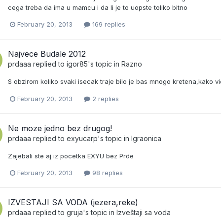
cega treba da ima u mamcu i da li je to uopste toliko bitno
February 20, 2013
169 replies
Najvece Budale 2012
prdaaa
replied to
igor85
's topic in
Razno
S obzirom koliko svaki isecak traje bilo je bas mnogo kretena,kako vid
February 20, 2013
2 replies
Ne moze jedno bez drugog!
prdaaa
replied to
exyucarp
's topic in
Igraonica
Zajebali ste aj iz pocetka EXYU bez Prde
February 20, 2013
98 replies
IZVESTAJI SA VODA (jezera,reke)
prdaaa
replied to
gruja
's topic in
Izveštaji sa voda