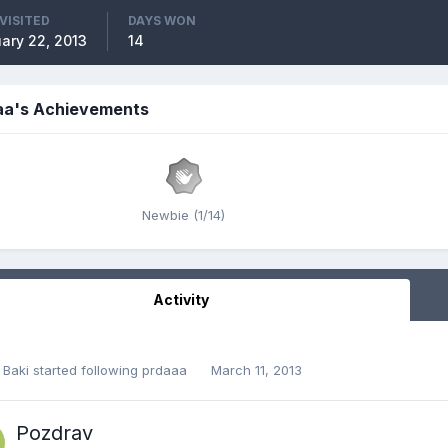
VISITED
DAYS WON
ary 22, 2013
14
aa's Achievements
Newbie (1/14)
Activity
 Baki
started following
prdaaa
March 11, 2013
Pozdrav