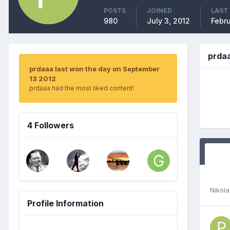
POSTS
JOINED
LAST 
980
July 3, 2012
Febru
prda
prdaaa last won the day on September
13 2012
prdaaa had the most liked content!
4 Followers
Nikola
Profile Information