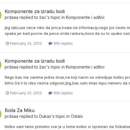
Komponente za izradu boili
prdaaa
replied to
žac
's topic in
Komponente i aditivi
jbg lalicuse nece niko da prica,hvala na informaciji,nego jos nesto me
opaka jer kad pocne da peca onda rastura,mora da su to opako sast
February 21, 2013
169 replies
Komponente za izradu boili
prdaaa
replied to
žac
's topic in
Komponente i aditivi
Nego bas me zanima jedna stvar,na koji nacin se odredjuje koliko pro
bitno Da li to niko nezna odgovor,jbg,bas sam imao lepu nameru da
February 21, 2013
169 replies
Boila Za Miku
prdaaa
replied to
Dukas
's topic in
Ostalo
Koliko sam tamo primetio sve je u tome koliko si spreman da fizikalis