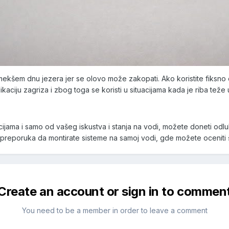
 mekšem dnu jezera jer se olovo može zakopati. Ako koristite fiksno ol
aciju zagriza i zbog toga se koristi u situacijama kada je riba teže u
jama i samo od vašeg iskustva i stanja na vodi, možete doneti odluk
 je preporuka da montirate sisteme na samoj vodi, gde možete oceniti
Create an account or sign in to commen
You need to be a member in order to leave a comment