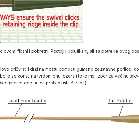
olovom: fiksni i pokretni. Postoji i polufiksni, ali za potrebe ovog
vo pričvrsti i drži na mestu pomoću gumene zaustavne perlice, koja
jbolje se koristi na tvrdom dnu jezera i to je moj izbor za većinu t
ice (mesto gde udica probija usta šarana)