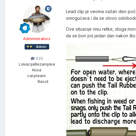
Lead clip je veoma važan deo počet
omogućava i da se olovo oslobodi u
Ove situacije nisu retke, stoga mor
da se bori još jedan dan nakon što
Administrators
625
Lokacija
Bezanijska
Kosa
carpteam:
Bacid