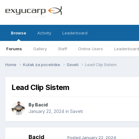
Browse
Activity
Leaderboard
Forums
Gallery
Staff
Online Users
Leaderboar
Home
Kutak za pocetnike
Saveti
Lead Clip Sistem
Lead Clip Sistem
By
Bacid
January 22, 2024
in
Saveti
Bacid
Posted
January 22, 2024