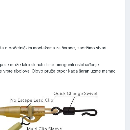
 posta o početničkim montažama za šarane, zadržimo stvari
 se može lako skinuti i time omogućiti oslobađanje
akve vrste ribolova. Olovo pruža otpor kada šaran uzme mamac i