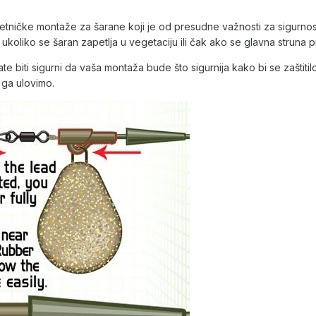
ničke montaže za šarane koji je od presudne važnosti za sigurnost š
koliko se šaran zapetlja u vegetaciju ili čak ako se glavna struna p
ate biti sigurni da vaša montaža bude što sigurnija kako bi se zaštit
 ga ulovimo.