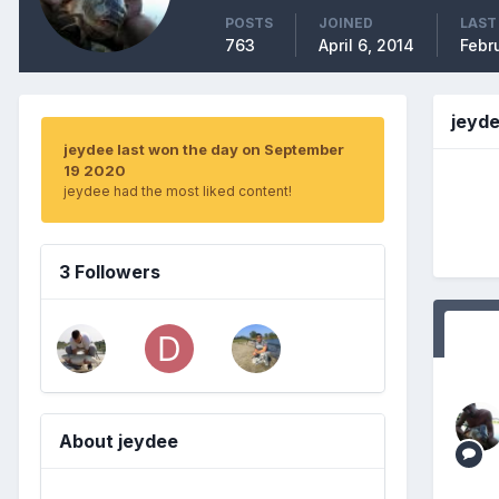
POSTS
JOINED
LAST
763
April 6, 2014
Febr
jeyd
jeydee last won the day on September
19 2020
jeydee had the most liked content!
3 Followers
About jeydee