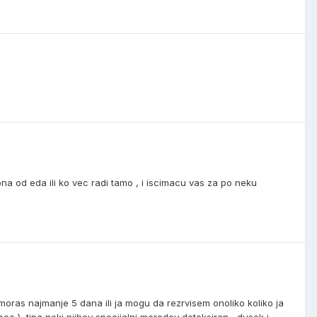
na od eda ili ko vec radi tamo , i iscimacu vas za po neku
 moras najmanje 5 dana ili ja mogu da rezrvisem onoliko koliko ja