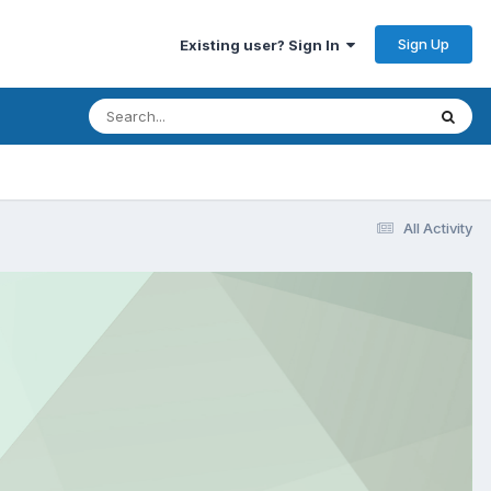
Sign Up
Existing user? Sign In
All Activity