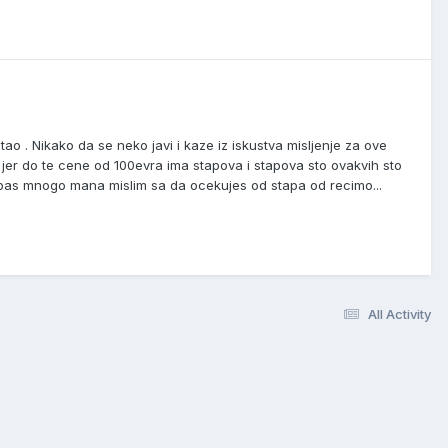
tao . Nikako da se neko javi i kaze iz iskustva misljenje za ove
jer do te cene od 100evra ima stapova i stapova sto ovakvih sto
 bas mnogo mana mislim sa da ocekujes od stapa od recimo...
All Activity