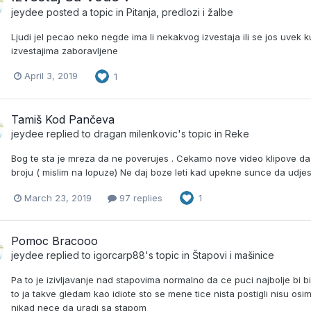
jeydee
posted a topic in
Pitanja, predlozi i žalbe
Ljudi jel pecao neko negde ima li nekakvog izvestaja ili se jos uvek kup
izvestajima zaboravljene
April 3, 2019
1
Tamiš Kod Pančeva
jeydee
replied to
dragan milenkovic
's topic in
Reke
Bog te sta je mreza da ne poverujes . Cekamo nove video klipove da 
broju ( mislim na lopuze) Ne daj boze leti kad upekne sunce da udje
March 23, 2019
97 replies
1
Pomoc Bracooo
jeydee
replied to
igorcarp88
's topic in
Štapovi i mašinice
Pa to je izivljavanje nad stapovima normalno da ce puci najbolje bi
to ja takve gledam kao idiote sto se mene tice nista postigli nisu osi
nikad nece da uradi sa stapom