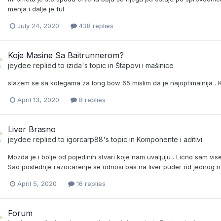
menja i dalje je ful
July 24, 2020
438 replies
Koje Masine Sa Baitrunnerom?
jeydee
replied to
izida
's topic in
Štapovi i mašinice
slazem se sa kolegama za long bow 65 mislim da je najoptimalnija . 
April 13, 2020
8 replies
Liver Brasno
jeydee
replied to
igorcarp88
's topic in
Komponente i aditivi
Mozda je i bolje od pojedinih stvari koje nam uvaljuju . Licno sam vi
Sad poslednje razocarenje se odnosi bas na liver puder od jednog na
April 5, 2020
16 replies
Forum