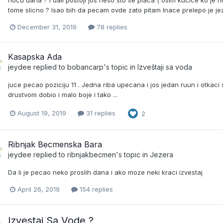
hocu dana ? I dali postoji jos neso sto se placa ( osim kucice ko je h
tome slicno ? Isao bih da pecam ovde zato pitam Inace prelepo je jez
December 31, 2019
78 replies
Kasapska Ada
jeydee
replied to
bobancarp
's topic in
Izveštaji sa voda
juce pecao poziciju 11 . Jedna riba upecana i jos jedan ruun i otka
drustvom dobio i malo boje i tako ...
August 19, 2019
31 replies
2
Ribnjak Becmenska Bara
jeydee
replied to
ribnjakbecmen
's topic in
Jezera
Da li je pecao neko proslih dana i ako moze neki kraci izvestaj
April 26, 2019
154 replies
Izvestaj Sa Vode ?