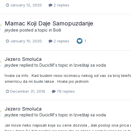
January 12, 2020
2 replies
Mamac Koji Daje Samopuzdanje
jeydee
posted a topic in
Boili
January 10, 2020
2 replies
1
Jezero Smoluća
jeydee
replied to
DucicM
's topic in
Izveštaji sa voda
hvala za info . Kad budem resio iscimacu nekog od vas za broj telefo
smernicu da mi bude lakse . Hvala jos jednom
December 31, 2019
78 replies
Jezero Smoluća
jeydee
replied to
DucicM
's topic in
Izveštaji sa voda
Jel moze neko napisati koje su cene dozvola , dali postoji ona prica