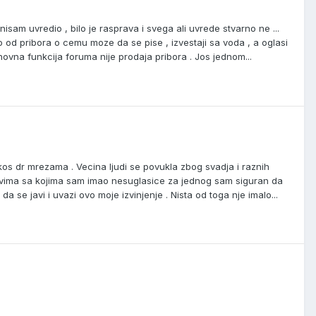
isam uvredio , bilo je rasprava i svega ali uvrede stvarno ne ...
ovo od pribora o cemu moze da se pise , izvestaji sa voda , a oglasi
novna funkcija foruma nije prodaja pribora . Jos jednom...
kos dr mrezama . Vecina ljudi se povukla zbog svadja i raznih
lanovima sa kojima sam imao nesuglasice za jednog sam siguran da
 se javi i uvazi ovo moje izvinjenje . Nista od toga nje imalo...