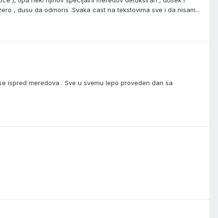
oce ), tipa neki njihov specijalni meredov detoksiran , dusek i
ero , dusu da odmoris .Svaka cast na tekstovima sve i da nisam...
ci se ispred meredova . Sve u svemu lepo proveden dan sa