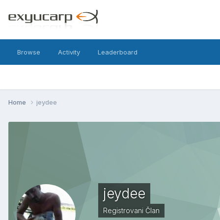
Browse
Activity
Leaderboard
Home
jeydee
jeydee
Registrovani Član