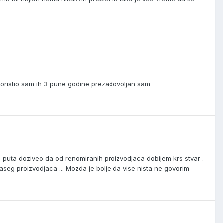
Koristio sam ih 3 pune godine prezadovoljan sam
se puta doziveo da od renomiranih proizvodjaca dobijem krs stvar .
seg proizvodjaca ... Mozda je bolje da vise nista ne govorim