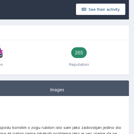
See their activity
265
es
Reputation
Images
podu koristim x zogu rubilon isto sam jako zadovoljan jedino sto
ima ali najlon nema nikakvih problema iako je vec vreme da se