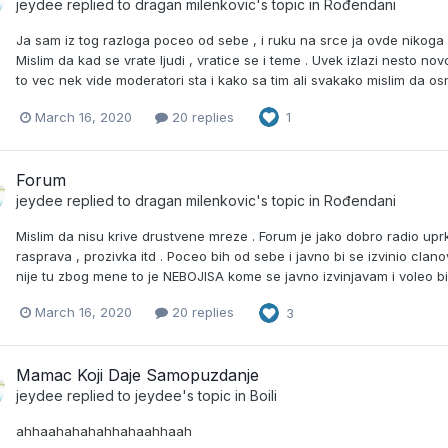
jeydee
replied to
dragan milenkovic
's topic in
Rođendani
Ja sam iz tog razloga poceo od sebe , i ruku na srce ja ovde nikoga n
Mislim da kad se vrate ljudi , vratice se i teme . Uvek izlazi nesto n
to vec nek vide moderatori sta i kako sa tim ali svakako mislim da os
March 16, 2020
20 replies
1
Forum
jeydee
replied to
dragan milenkovic
's topic in
Rođendani
Mislim da nisu krive drustvene mreze . Forum je jako dobro radio upr
rasprava , prozivka itd . Poceo bih od sebe i javno bi se izvinio c
nije tu zbog mene to je NEBOJISA kome se javno izvinjavam i voleo bi da
March 16, 2020
20 replies
3
Mamac Koji Daje Samopuzdanje
jeydee
replied to
jeydee
's topic in
Boili
ahhaahahahahhahaahhaah