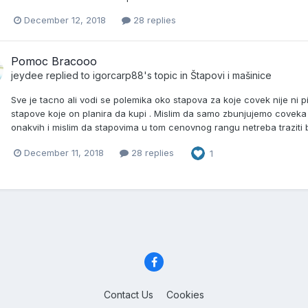
December 12, 2018
28 replies
Pomoc Bracooo
jeydee
replied to
igorcarp88
's topic in
Štapovi i mašinice
Sve je tacno ali vodi se polemika oko stapova za koje covek nije ni pi
stapove koje on planira da kupi . Mislim da samo zbunjujemo coveka 
onakvih i mislim da stapovima u tom cenovnog rangu netreba traziti
December 11, 2018
28 replies
1
Contact Us
Cookies