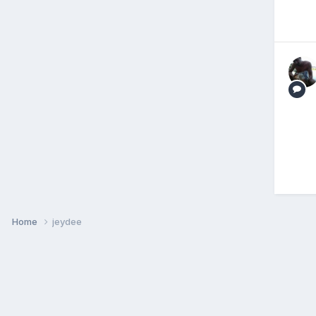
Home
jeydee