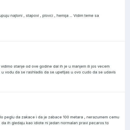
uju najloni , stapovi , plovci , hemija ... Vidim teme sa
vidimo stanje od ove godine dal ih je u manjem ili jos vecem
s u vodu da se rashladis da se upetljas u ovo cudo da se udavis
 bilo peglu da zakace i da je zabace 100 metara , nerazumem cemu
m da ih gledaju kao idiote ni jedan normalan pravi pecaros to