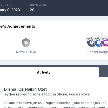
 VISITED
DAYS WON
uary 9, 2023
20
ee's Achievements
Rare
Rare
Rare
Newbie (1/14)
Recent Badg
Activity
Dilema Koji Najlon Uzeti
jeydee
replied to
sone
's topic in
Strune, udice i olova
Ja sam prezadovoljan sa x zogom basterlon , jako dobar najlon , na s
mi smeta je sto spada crvena boja sa njega pa ostaje po sprovodnic