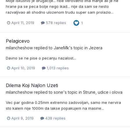
Moje iskustvo je drugacije... ribe verovatno ima manje ali je ne
hrane pa se peca bolje nego ikad... nije da sam se nesto
razvaljivao ali shodno ulozenom trudu super sam prolazio...
April 11, 2019
578 replies
1
Pelagicevo
milancheshow
replied to
JaneMk
's topic in
Jezera
Davno se ne pise o pecanju nazalost...
April 10, 2019
1,013 replies
Dilema Koji Najlon Uzeti
milancheshow
replied to
sone
's topic in
Strune, udice i olova
Vec par godina 0.25mm extremno zadovoljan, samo me nervira
sto kalem nije 1000m da lakse popakujem na masine...
April 9, 2019
438 replies