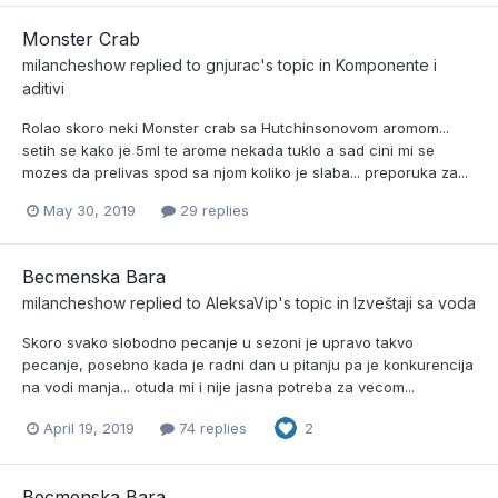
Monster Crab
milancheshow
replied to
gnjurac
's topic in
Komponente i
aditivi
Rolao skoro neki Monster crab sa Hutchinsonovom aromom...
setih se kako je 5ml te arome nekada tuklo a sad cini mi se
mozes da prelivas spod sa njom koliko je slaba... preporuka za...
May 30, 2019
29 replies
Becmenska Bara
milancheshow
replied to
AleksaVip
's topic in
Izveštaji sa voda
Skoro svako slobodno pecanje u sezoni je upravo takvo
pecanje, posebno kada je radni dan u pitanju pa je konkurencija
na vodi manja... otuda mi i nije jasna potreba za vecom...
April 19, 2019
74 replies
2
Becmenska Bara