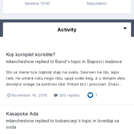
Newbie (1/14)
Reputation
Activity
Koji komplet koristite?
milancheshow
replied to
Bacid
's topic in
Štapovi i mašinice
Sto se mene tice najbolji stap na svetu. Savrsen na ribi, lepo
radi, ne umara ruku nego ribu, upija svaki beg, a u donjem delu
dovoljno snage za kontrolu ribe. Pritom brz i precizan. Znaci...
November 14, 2019
350 replies
1
Kasapska Ada
milancheshow
replied to
bobancarp
's topic in
Izveštaji sa
voda