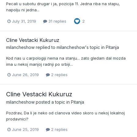
Pecali u subotu drugar i ja, pozicija 11. Jedna riba na stapu,
napolju ni jedna...
July 31, 2019
31 replies
2
Cline Vestacki Kukuruz
milancheshow
replied to
milancheshow
's topic in
Pitanja
Kod nas u carpologiji nema na stanju... zato gledam dal mozda
ima u nekoj manjoj radnji po srbiji...
June 26, 2019
2 replies
Cline Vestacki Kukuruz
milancheshow
posted a topic in
Pitanja
Pozdrav, Da li je neko od clanova video skoro u nekoj lokalnoj
prodavnici?
June 25, 2019
2 replies