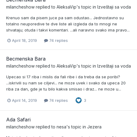
milancheshow
replied to
AleksaVip
's topic in
Izveštaji sa voda
Krenuo sam da pisem juce pa sam odustao... Jednostavno su
totalno neuporedive te dve liste ali izgleda da to mnogi ne
shvataju; otuda i takvi komentari. ...ali naravno svako ima pravo...
April 18, 2019
74 replies
Becmenska Bara
milancheshow
replied to
AleksaVip
's topic in
Izveštaji sa voda
Upecao si 17 riba i mislis da fali ribe i da treba da se poribi?
...iskrivili su nam se ciljevi... ne moze uvek i svako da upeca 20
riba za dan, gde je tu bilo kakva smisao i draz... ne moze u...
April 14, 2019
74 replies
3
Ada Safari
milancheshow
replied to
nesa
's topic in
Jezera