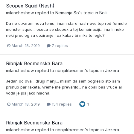
Scopex Squid (Nash)
milancheshow
replied to
Nemanja So
's topic in
Boili
Da ne otvaram novu temu, imam stare nash-ove top rod formule
monster squid... oseca se skopex u toj kombinaciji... ima li neko
neki predlog za doziranje i uz kakav bi miks to leglo?
March 18, 2019
7 replies
Ribnjak Becmenska Bara
milancheshow
replied to
ribnjakbecmen
's topic in
Jezera
Jedan od dva... drugi manji... mislim da sam pogresio sto sam
prsnuo par raketa, vreme me prevarilo... na obali bas vruce ali
voda je jos jako hladna.
March 18, 2019
154 replies
1
Ribnjak Becmenska Bara
milancheshow
replied to
ribnjakbecmen
's topic in
Jezera