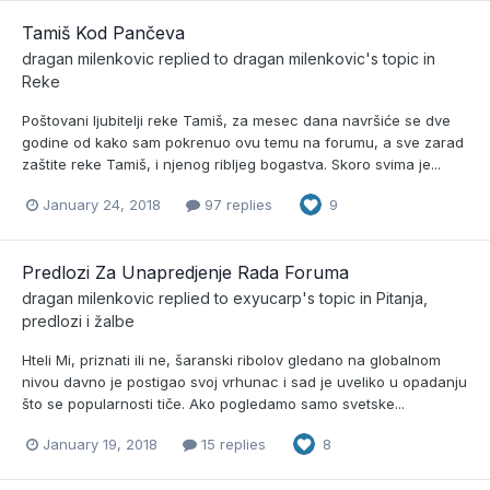
Tamiš Kod Pančeva
dragan milenkovic
replied to
dragan milenkovic
's topic in
Reke
Poštovani ljubitelji reke Tamiš, za mesec dana navršiće se dve
godine od kako sam pokrenuo ovu temu na forumu, a sve zarad
zaštite reke Tamiš, i njenog ribljeg bogastva. Skoro svima je...
January 24, 2018
97 replies
9
Predlozi Za Unapredjenje Rada Foruma
dragan milenkovic
replied to
exyucarp
's topic in
Pitanja,
predlozi i žalbe
Hteli Mi, priznati ili ne, šaranski ribolov gledano na globalnom
nivou davno je postigao svoj vrhunac i sad je uveliko u opadanju
što se popularnosti tiče. Ako pogledamo samo svetske...
January 19, 2018
15 replies
8