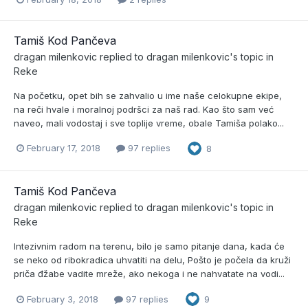
Tamiš Kod Pančeva
dragan milenkovic
replied to
dragan milenkovic
's topic in
Reke
Na početku, opet bih se zahvalio u ime naše celokupne ekipe,
na reči hvale i moralnoj podršci za naš rad. Kao što sam već
naveo, mali vodostaj i sve toplije vreme, obale Tamiša polako...
February 17, 2018
97 replies
8
Tamiš Kod Pančeva
dragan milenkovic
replied to
dragan milenkovic
's topic in
Reke
Intezivnim radom na terenu, bilo je samo pitanje dana, kada će
se neko od ribokradica uhvatiti na delu, Pošto je počela da kruži
priča đžabe vadite mreže, ako nekoga i ne nahvatate na vodi...
February 3, 2018
97 replies
9