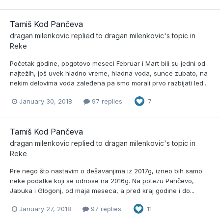
Tamiš Kod Pančeva
dragan milenkovic
replied to
dragan milenkovic
's topic in
Reke
Početak godine, pogotovo meseci Februar i Mart bili su jedni od
najtežih, još uvek hladno vreme, hladna voda, sunce zubato, na
nekim delovima voda zaleđena pa smo morali prvo razbijati led...
January 30, 2018
97 replies
7
Tamiš Kod Pančeva
dragan milenkovic
replied to
dragan milenkovic
's topic in
Reke
Pre nego što nastavim o dešavanjima iz 2017g, izneo bih samo
neke podatke koji se odnose na 2016g. Na potezu Pančevo,
Jabuka i Glogonj, od maja meseca, a pred kraj godine i do...
January 27, 2018
97 replies
11