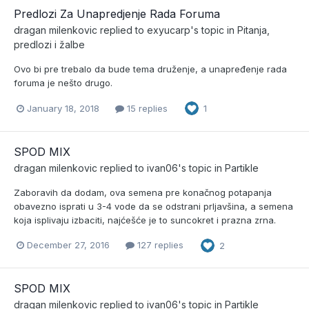
Predlozi Za Unapredjenje Rada Foruma
dragan milenkovic
replied to
exyucarp
's topic in
Pitanja,
predlozi i žalbe
Ovo bi pre trebalo da bude tema druženje, a unapređenje rada
foruma je nešto drugo.
January 18, 2018
15 replies
1
SPOD MIX
dragan milenkovic
replied to
ivan06
's topic in
Partikle
Zaboravih da dodam, ova semena pre konačnog potapanja
obavezno isprati u 3-4 vode da se odstrani prljavšina, a semena
koja isplivaju izbaciti, najćešće je to suncokret i prazna zrna.
December 27, 2016
127 replies
2
SPOD MIX
dragan milenkovic
replied to
ivan06
's topic in
Partikle