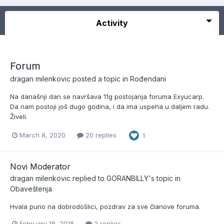
Activity
Forum
dragan milenkovic
posted a topic in
Rođendani
Na današnji dan se navršava 11g postojanja foruma Exyucarp.
Da nam postoji još dugo godina, i da ima uspeha u daljem radu.
Živeli.
March 8, 2020
20 replies
1
Novi Moderator
dragan milenkovic
replied to
GORANBILLY
's topic in
Obaveštenja
Hvala puno na dobrodošlici, pozdrav za sve članove foruma.
February 18, 2018
2 replies