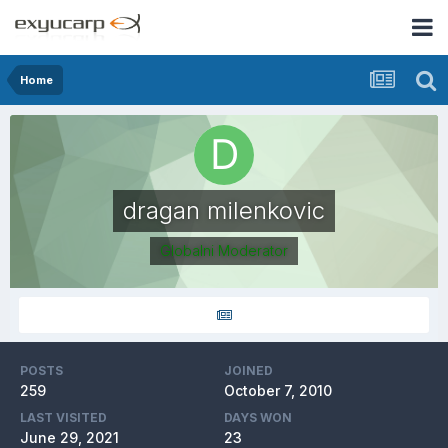
Home
dragan milenkovic
Globalni Moderator
POSTS
JOINED
259
October 7, 2010
LAST VISITED
DAYS WON
June 29, 2021
23