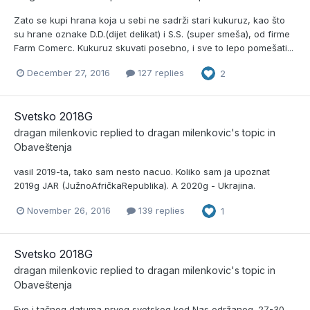
Zato se kupi hrana koja u sebi ne sadrži stari kukuruz, kao što
su hrane oznake D.D.(dijet delikat) i S.S. (super smeša), od firme
Farm Comerc. Kukuruz skuvati posebno, i sve to lepo pomešati...
December 27, 2016
127 replies
2
Svetsko 2018G
dragan milenkovic
replied to
dragan milenkovic
's topic in
Obaveštenja
vasil 2019-ta, tako sam nesto nacuo. Koliko sam ja upoznat
2019g JAR (JužnoAfričkaRepublika). A 2020g - Ukrajina.
November 26, 2016
139 replies
1
Svetsko 2018G
dragan milenkovic
replied to
dragan milenkovic
's topic in
Obaveštenja
Evo i tačnog datuma prvog svetskog kod Nas održanog. 27-30.