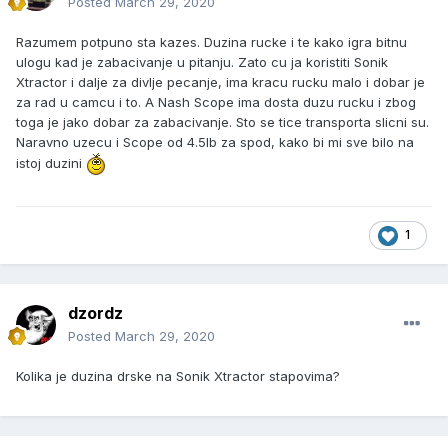
Posted
March 29, 2020
Razumem potpuno sta kazes. Duzina rucke i te kako igra bitnu
ulogu kad je zabacivanje u pitanju. Zato cu ja koristiti Sonik
Xtractor i dalje za divlje pecanje, ima kracu rucku malo i dobar je
za rad u camcu i to. A Nash Scope ima dosta duzu rucku i zbog
toga je jako dobar za zabacivanje. Sto se tice transporta slicni su.
Naravno uzecu i Scope od 4.5lb za spod, kako bi mi sve bilo na
istoj duzini
1
dzordz
Posted
March 29, 2020
Kolika je duzina drske na Sonik Xtractor stapovima?