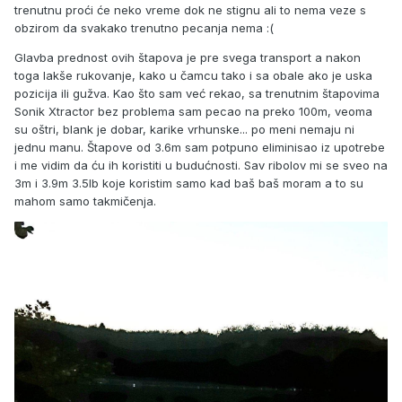
trenutnu proći će neko vreme dok ne stignu ali to nema veze s
obzirom da svakako trenutno pecanja nema :(
Glavba prednost ovih štapova je pre svega transport a nakon
toga lakše rukovanje, kako u čamcu tako i sa obale ako je uska
pozicija ili gužva. Kao što sam već rekao, sa trenutnim štapovima
Sonik Xtractor bez problema sam pecao na preko 100m, veoma
su oštri, blank je dobar, karike vrhunske... po meni nemaju ni
jednu manu. Štapove od 3.6m sam potpuno eliminisao iz upotrebe
i me vidim da ću ih koristiti u budućnosti. Sav ribolov mi se sveo na
3m i 3.9m 3.5lb koje koristim samo kad baš baš moram a to su
mahom samo takmičenja.