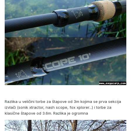
Razlika u veličini torbe za štapove od 3m kojima se prva sekcija
izvlači (sonik xtractor, nash scope, fox xplorer...) i torbe za
klasične štapove od 3.6m. Razlika je ogromna