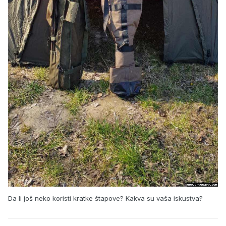
Da li još neko koristi kratke štapove? Kakva su vaša iskustva?