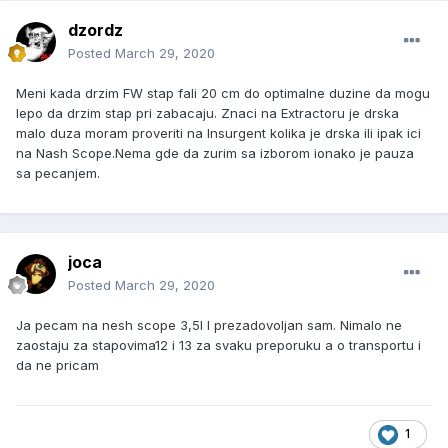
dzordz
Posted
March 29, 2020
Meni kada drzim FW stap fali 20 cm do optimalne duzine da mogu
lepo da drzim stap pri zabacaju. Znaci na Extractoru je drska
malo duza moram proveriti na Insurgent kolika je drska ili ipak ici
na Nash Scope.Nema gde da zurim sa izborom ionako je pauza
sa pecanjem.
joca
Posted
March 29, 2020
Ja pecam na nesh scope 3,5l I prezadovoljan sam. Nimalo ne
zaostaju za stapovima12 i 13 za svaku preporuku a o transportu i
da ne pricam
1