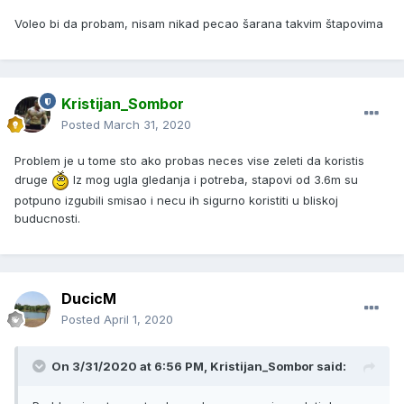
Voleo bi da probam, nisam nikad pecao šarana takvim štapovima
Kristijan_Sombor
Posted
March 31, 2020
Problem je u tome sto ako probas neces vise zeleti da koristis
druge
Iz mog ugla gledanja i potreba, stapovi od 3.6m su
potpuno izgubili smisao i necu ih sigurno koristiti u bliskoj
buducnosti.
DucicM
Posted
April 1, 2020
On 3/31/2020 at 6:56 PM, Kristijan_Sombor said: