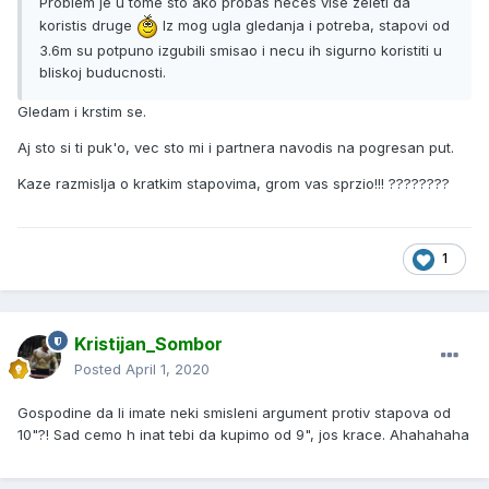
Problem je u tome sto ako probas neces vise zeleti da
koristis druge
Iz mog ugla gledanja i potreba, stapovi od
3.6m su potpuno izgubili smisao i necu ih sigurno koristiti u
bliskoj buducnosti.
Gledam i krstim se.
Aj sto si ti puk'o, vec sto mi i partnera navodis na pogresan put.
Kaze razmislja o kratkim stapovima, grom vas sprzio!!! ????????
1
Kristijan_Sombor
Posted
April 1, 2020
Gospodine da li imate neki smisleni argument protiv stapova od
10"?! Sad cemo h inat tebi da kupimo od 9", jos krace. Ahahahaha