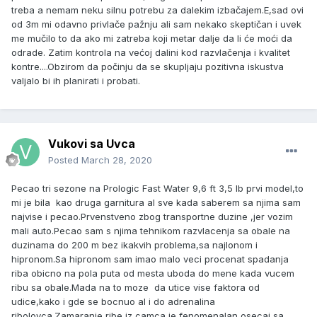
treba a nemam neku silnu potrebu za dalekim izbačajem.E,sad ovi
od 3m mi odavno privlače pažnju ali sam nekako skeptičan i uvek
me mučilo to da ako mi zatreba koji metar dalje da li će moći da
odrade. Zatim kontrola na većoj dalini kod razvlačenja i kvalitet
kontre....Obzirom da počinju da se skupljaju pozitivna iskustva
valjalo bi ih planirati i probati.
Vukovi sa Uvca
Posted
March 28, 2020
Pecao tri sezone na Prologic Fast Water 9,6 ft 3,5 lb prvi model,to
mi je bila kao druga garnitura al sve kada saberem sa njima sam
najvise i pecao.Prvenstveno zbog transportne duzine ,jer vozim
mali auto.Pecao sam s njima tehnikom razvlacenja sa obale na
duzinama do 200 m bez ikakvih problema,sa najlonom i
hipronom.Sa hipronom sam imao malo veci procenat spadanja
riba obicno na pola puta od mesta uboda do mene kada vucem
ribu sa obale.Mada na to moze da utice vise faktora od
udice,kako i gde se bocnuo al i do adrenalina
ribolovca.Zamaranje ribe iz camca je fenomenalan osecaj sa