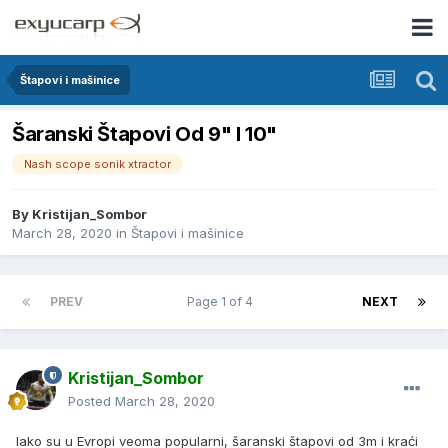
Štapovi i mašinice
Šaranski Štapovi Od 9" I 10"
Nash scope sonik xtractor
By
Kristijan_Sombor
March 28, 2020
in
Štapovi i mašinice
PREV
Page 1 of 4
NEXT
Kristijan_Sombor
Posted
March 28, 2020
Iako su u Evropi veoma popularni, šaranski štapovi od 3m i kraći