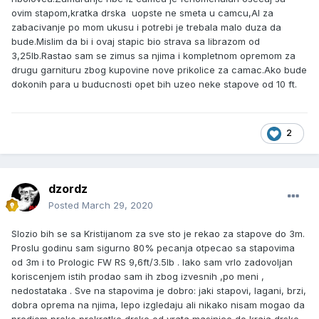
ovim stapom,kratka drska uopste ne smeta u camcu,Al za
zabacivanje po mom ukusu i potrebi je trebala malo duza da
bude.Mislim da bi i ovaj stapic bio strava sa librazom od
3,25lb.Rastao sam se zimus sa njima i kompletnom opremom za
drugu garnituru zbog kupovine nove prikolice za camac.Ako bude
dokonih para u buducnosti opet bih uzeo neke stapove od 10 ft.
2
dzordz
Posted
March 29, 2020
Slozio bih se sa Kristijanom za sve sto je rekao za stapove do 3m.
Proslu godinu sam sigurno 80% pecanja otpecao sa stapovima
od 3m i to Prologic FW RS 9,6ft/3.5lb . Iako sam vrlo zadovoljan
koriscenjem istih prodao sam ih zbog izvesnih ,po meni ,
nedostataka . Sve na stapovima je dobro: jaki stapovi, lagani, brzi,
dobra oprema na njima, lepo izgledaju ali nikako nisam mogao da