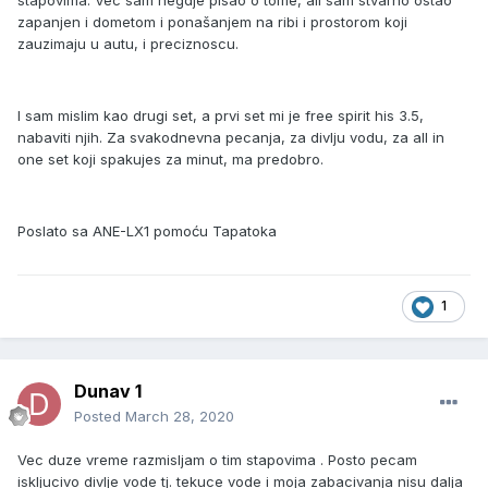
stapovima. Vec sam negdje pisao o tome, ali sam stvarno ostao
zapanjen i dometom i ponašanjem na ribi i prostorom koji
zauzimaju u autu, i preciznoscu.
I sam mislim kao drugi set, a prvi set mi je free spirit his 3.5,
nabaviti njih. Za svakodnevna pecanja, za divlju vodu, za all in
one set koji spakujes za minut, ma predobro.
Poslato sa ANE-LX1 pomoću Tapatoka
1
Dunav 1
Posted
March 28, 2020
Vec duze vreme razmisljam o tim stapovima . Posto pecam
iskljucivo divlje vode tj. tekuce vode i moja zabacivanja nisu dalja