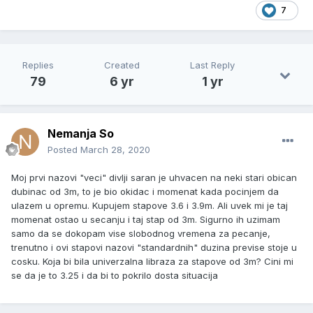
7
Replies
Created
Last Reply
79
6 yr
1 yr
Nemanja So
Posted
March 28, 2020
Moj prvi nazovi "veci" divlji saran je uhvacen na neki stari obican
dubinac od 3m, to je bio okidac i momenat kada pocinjem da
ulazem u opremu. Kupujem stapove 3.6 i 3.9m. Ali uvek mi je taj
momenat ostao u secanju i taj stap od 3m. Sigurno ih uzimam
samo da se dokopam vise slobodnog vremena za pecanje,
trenutno i ovi stapovi nazovi "standardnih" duzina previse stoje u
cosku. Koja bi bila univerzalna libraza za stapove od 3m? Cini mi
se da je to 3.25 i da bi to pokrilo dosta situacija