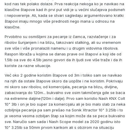
kod nas tek polako dolaze. Prva reakcija nekoga ko je navikao na
klasične štapove kad ih prvi put vidi je u većini slučajeva podsmeh
i nepoverenje. Ali, kada se stvari sagledaju argumentovano kratki
štapovi imaju mnogo više prednosti nego mana u odnosu na
klasične.
Prvobitno su osmišljeni za pecanje iz čamca, razvlačenje i za
ribolov šunjanjem i na blizu, takozvani stalking, ali su vremenom
sve više i više pronalazili namenu i u drugim vidovima ribolova.
Raspon libraža u kojima se danas prave ovi štapovi a koji ide od
1.5lb oa sve do 4.5lb jasno govori da ih ljudi sve više traže i da ih
koriste za razne situacije.
Već oko 2 godine koristim štapove od 3m i toliko sam se navikao
na njih da ostale štapove skoro da uopšte i ne koristim. Pokrivaju
mi skoro sav ribolov, od komercijala, pecanja na blizu, divljine,
zabacivanja do 120m... bukvalno sve osim takmičenja gde se baca
na extremne daljine(120m i dalje). Prvo sam koristio Nash KNX Colt
10" 3lb i on je bio super za komercijalu ali je bio malo slab za neka
ozbiljnija pecanja pa sam prešao na Sonik Xtractor 10" 3.25lb i to
je veoma veoma ozbiljan štap sa kojim može da se peca bukvalno
sve. Naručio sam sada i Nash Scope model za 2020 godinu isto
10" 3.25lb sa 50mm prvom karikom ali s obzirom na situaciju