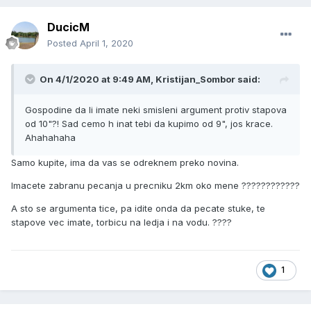
DucicM
Posted
April 1, 2020
On 4/1/2020 at 9:49 AM, Kristijan_Sombor said:
Gospodine da li imate neki smisleni argument protiv stapova
od 10"?! Sad cemo h inat tebi da kupimo od 9", jos krace.
Ahahahaha
Samo kupite, ima da vas se odreknem preko novina.
Imacete zabranu pecanja u precniku 2km oko mene ????????????
A sto se argumenta tice, pa idite onda da pecate stuke, te
stapove vec imate, torbicu na ledja i na vodu. ????
1