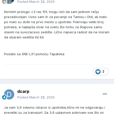
Posted
March 28, 2020
Koristim prologic c3 ras 10f, mogu reći da sam jednom rečju
prezadovoljan. Uzeo sam ih za pecanje na Tamisu i Dtd, ali malo
po malo su došli na prvo mesto u upotrebi. Pokrivaju veliki broj
potreba, a najlepša stvar na svetu što torbu za štapove samo
stavim na suvozacevo sedište. Lično najveca radost da ne moram
da obaram sedišta itd itd.
Poslato sa SNE-LX1 pomoću Tapatoka
2
dcarp
Posted
March 28, 2020
Ja sam 3,9 odavno izbacio iz upotrebe,lično mi ne odgovaraju i
preveliki su za transport. Sa 3,6 uglavnom pokrivam sve što mi