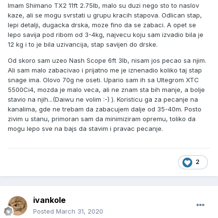
Imam Shimano TX2 11ft 2.75lb, malo su duzi nego sto to naslov
kaze, ali se mogu svrstati u grupu kracih stapova. Odlican stap,
lepi detalji, dugacka drska, moze fino da se zabaci. A opet se
lepo savija pod ribom od 3-4kg, najvecu koju sam izvadio bila je
12 kg i to je bila uzivancija, stap savijen do drske.
Od skoro sam uzeo Nash Scope 6ft 3lb, nisam jos pecao sa njim.
Ali sam malo zabacivao i prijatno me je iznenadio koliko taj stap
snage ima. Olovo 70g ne oseti. Upario sam ih sa Ultegrom XTC
5500Ci4, mozda je malo veca, ali ne znam sta bih manje, a bolje
stavio na njih...(Daiwu ne volim :-) ). Koristicu ga za pecanje na
kanalima, gde ne trebam da zabacujem dalje od 35-40m. Posto
zivim u stanu, primoran sam da minimiziram opremu, toliko da
mogu lepo sve na bajs da stavim i pravac pecanje.
2
ivankole
Posted
March 31, 2020