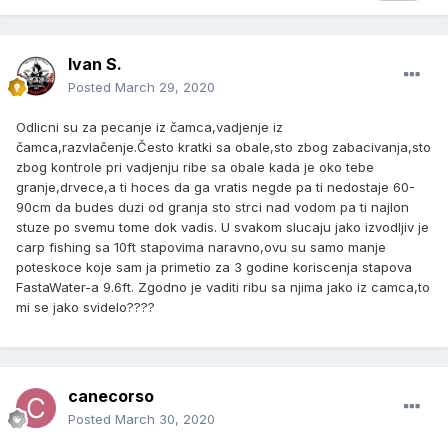
Ivan S.
Posted
March 29, 2020
Odlicni su za pecanje iz čamca,vadjenje iz
čamca,razvlačenje.Često kratki sa obale,sto zbog zabacivanja,sto
zbog kontrole pri vadjenju ribe sa obale kada je oko tebe
granje,drvece,a ti hoces da ga vratis negde pa ti nedostaje 60-
90cm da budes duzi od granja sto strci nad vodom pa ti najlon
stuze po svemu tome dok vadis. U svakom slucaju jako izvodljiv je
carp fishing sa 10ft stapovima naravno,ovu su samo manje
poteskoce koje sam ja primetio za 3 godine koriscenja stapova
FastaWater-a 9.6ft. Zgodno je vaditi ribu sa njima jako iz camca,to
mi se jako svidelo????
canecorso
Posted
March 30, 2020