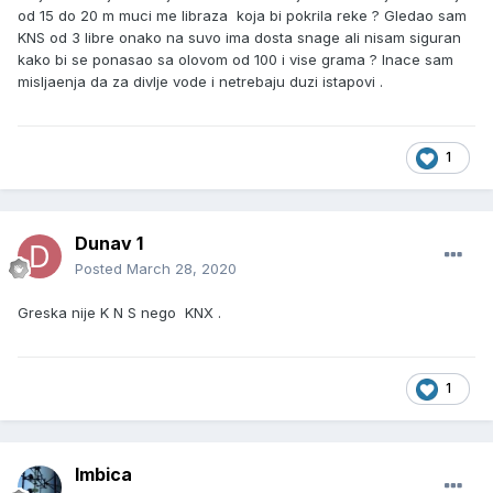
od 15 do 20 m muci me libraza koja bi pokrila reke ? Gledao sam
KNS od 3 libre onako na suvo ima dosta snage ali nisam siguran
kako bi se ponasao sa olovom od 100 i vise grama ? Inace sam
misljaenja da za divlje vode i netrebaju duzi istapovi .
1
Dunav 1
Posted
March 28, 2020
Greska nije K N S nego KNX .
1
Imbica