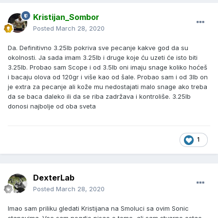
Kristijan_Sombor
Posted
March 28, 2020
Da. Definitivno 3.25lb pokriva sve pecanje kakve god da su
okolnosti. Ja sada imam 3.25lb i druge koje ću uzeti će isto biti
3.25lb. Probao sam Scope i od 3.5lb oni imaju snage koliko hoćeš
i bacaju olova od 120gr i više kao od šale. Probao sam i od 3lb on
je extra za pecanje ali kože mu nedostajati malo snage ako treba
da se baca daleko ili da se riba zadržava i kontroliše. 3.25lb
donosi najbolje od oba sveta
1
DexterLab
Posted
March 28, 2020
Imao sam priliku gledati Kristijana na Smoluci sa ovim Sonic