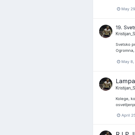
May 29
19. Sve
Kristijan
Svetsko p
Ogromna, d
May 8,
Lampa/
Kristijan
Kolege, ko
osvetljenj
April 2
R.I.P. I