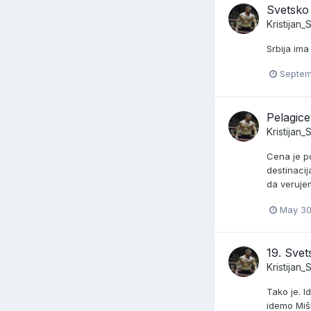
Svetsko
Kristijan
Srbija ima
Septem
Pelagic
Kristijan
Cena je po
destinaci
da verujem
May 30
19. Sve
Kristijan
Tako je. I
idemo Miš