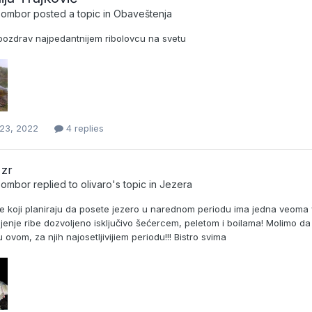
_Sombor
posted a topic in
Obaveštenja
 pozdrav najpedantnijem ribolovcu na svetu
23, 2022
4 replies
 zr
_Sombor
replied to
olivaro
's topic in
Jezera
e koji planiraju da posete jezero u narednom periodu ima jedna veoma 
jenje ribe dozvoljeno isključivo šećercem, peletom i boilama! Molimo da
 ovom, za njih najosetljivijiem periodu!!! Bistro svima