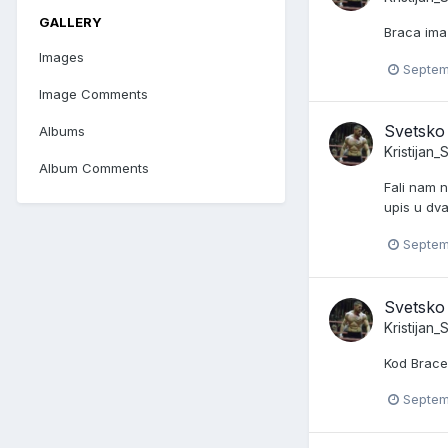
GALLERY
Braca ima 
Images
Septem
Image Comments
Svetsko
Albums
Kristijan
Album Comments
Fali nam n
upis u dv
Septem
Svetsko
Kristijan
Kod Brace 
Septem