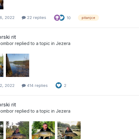
6, 2022
22 replies
10
pitanjce
ski rit
_Sombor
replied to a topic in
Jezera
2, 2022
414 replies
2
ski rit
_Sombor
replied to a topic in
Jezera