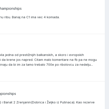
Championships
ednu ribu. Banaj na C1 ima vec 4 komada.
 jedna od prestižnijih balkanskih, a skoro i evropskih
 i da krene jos napred. Citam malo komentare na fb pa ne mogu
naju da bi im za tamo trebalo 700e po ribolovcu za nedelju...
mpionships
) i Banat 2 Zrenjanin(Dobrica i Željko iz Putinaca). Kao rezerve