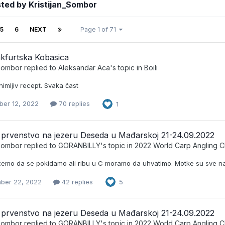
ted by Kristijan_Sombor
5
6
NEXT
Page 1 of 71
kfurtska Kobasica
_Sombor
replied to
Aleksandar Aca
's topic in
Boili
imljiv recept. Svaka čast
er 12, 2022
70 replies
1
 prvenstvo na jezeru Deseda u Mađarskoj 21-24.09.2022
_Sombor
replied to
GORANBILLY
's topic in
2022 World Carp Angling 
 ćemo da se pokidamo ali ribu u C moramo da uhvatimo. Motke su sve na i
ber 22, 2022
42 replies
5
 prvenstvo na jezeru Deseda u Mađarskoj 21-24.09.2022
_Sombor
replied to
GORANBILLY
's topic in
2022 World Carp Angling 