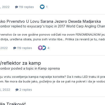
, 2022
119 replies
1
tsko Prvenstvo U Lovu Sarana Jezero Deseda Madjarska
_Sombor
replied to
exyucarp
's topic in
2017 World Carp Angling Cha
rvenstvo će se ove godine ponovo održati na ovom FENOMENALNOM jeze
ivlja, uređena obala, puna svih vrsta ribe... Prilika za revanš je tu, nad
 2022
119 replies
4
reflektor za kamp
_Sombor
posted a topic in
Kamp oprema
ju vrstu osvetljenja kampa najradije koristite? Da li neku LED traku ili p
em. Ne mora da bude jako, poželjno je da se pali na pokret i da je vodoo
5, 2022
2 replies
lija Trajković