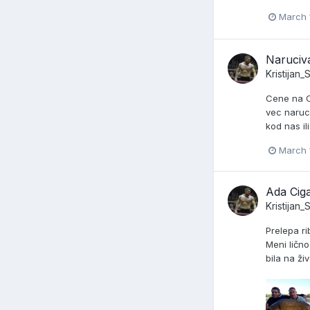
March 
Naruciv
Kristijan
Cene na Ch
vec narucu
kod nas il
March 
Ada Ciga
Kristijan
Prelepa ri
Meni lično
bila na živ