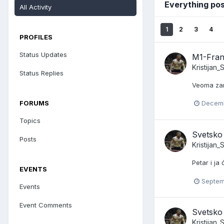
Everything pos
All Activity
1
2
3
4
PROFILES
Status Updates
M1-Fran
Kristijan
Status Replies
Veoma zan
FORUMS
Decemb
Topics
Svetsko
Posts
Kristijan
Petar i ja
EVENTS
Septem
Events
Event Comments
Svetsko
Kristijan