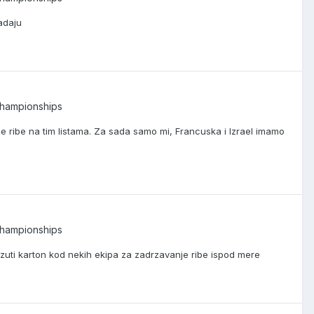
adaju
Championships
fale ribe na tim listama. Za sada samo mi, Francuska i Izrael imamo
Championships
 zuti karton kod nekih ekipa za zadrzavanje ribe ispod mere