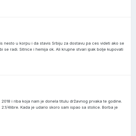
s nesto u korpu i da stavis Srbiju za dostavu pa ces videti ako se
 se radi. Sitnice i hemija ok. Ali krupne stvari ipak bolje kupovati
2018 i riba koja nam je donela titulu državnog prvaka te godine.
2.1/4libre. Kada je udario skoro sam ispao sa stolice. Borba je