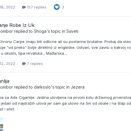
18, 2022
157 replies
3
anje Robe Iz Uk
_Sombor
replied to
Shoga
's topic in
Saveti
rono Carpe znaju biti odlicne ali su postarine brutalne. Probaj da stavi
je "od preko" bolje direktno iz engleske. Ustvari, sve zavisi o kakvoj robi
i u okolini, tipa Hrvatska , Mađarska...
12, 2022
7 replies
nlija
_Sombor
replied to
darkoslo
's topic in
Jezera
ba sa Ade Ciganlije. Jedina ulovljena na prvom kolu državnog prvenstva 
 jedan od najdražih ulova jer sam ga ulovio na 5m od obale i na štap od 
ot i smrt