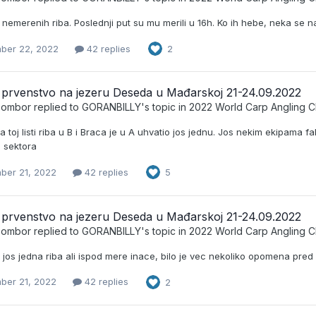
nemerenih riba. Poslednji put su mu merili u 16h. Ko ih hebe, neka se n
ber 22, 2022
42 replies
2
 prvenstvo na jezeru Deseda u Mađarskoj 21-24.09.2022
_Sombor
replied to
GORANBILLY
's topic in
2022 World Carp Angling 
a toj listi riba u B i Braca je u A uhvatio jos jednu. Jos nekim ekipama 
a sektora
ber 21, 2022
42 replies
5
 prvenstvo na jezeru Deseda u Mađarskoj 21-24.09.2022
_Sombor
replied to
GORANBILLY
's topic in
2022 World Carp Angling 
jos jedna riba ali ispod mere inace, bilo je vec nekoliko opomena pred
ber 21, 2022
42 replies
2