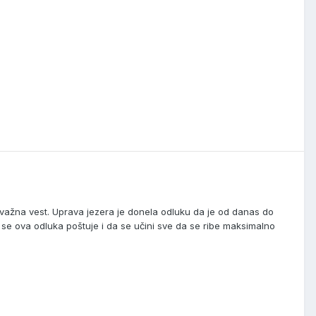
važna vest. Uprava jezera je donela odluku da je od danas do
 se ova odluka poštuje i da se učini sve da se ribe maksimalno