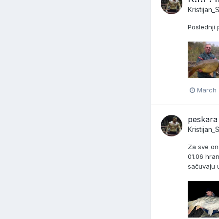
Kristijan
Poslednji
March 
peskara
Kristijan
Za sve on
01.06 hran
sačuvaju u