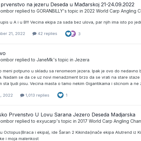
 prvenstvo na jezeru Deseda u Mađarskoj 21-24.09.2022
_Sombor
replied to
GORANBILLY
's topic in
2022 World Carp Angling 
 upis u A i u B!!! Vecina ekipa za sada bez ulova, par njih ima isto po j
ber 21, 2022
42 replies
3
evo
_Sombor
replied to
JaneMk
's topic in
Jezera
 meni potpuno u skladu sa renomeom jezera. Ipak je ovo do nedavno bila
ja. Nadam se da ce uz novi menadzment brzo da se vrati na stare staze
 sta ljudi pisu. Vecina masta o tamo nekim Gigantikama i slicnom a ne z
, 2022
1,013 replies
1
tsko Prvenstvo U Lovu Sarana Jezero Deseda Madjarska
_Sombor
replied to
exyucarp
's topic in
2017 World Carp Angling Cha
du Octopus(Braca i ekipa), ide Šaran 2 Kikinda(inače ekipa Alutrend iz Ki
ke i moja malenkost