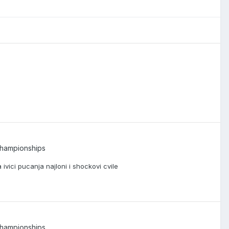
Championships
vici pucanja najloni i shockovi cvile
Championships