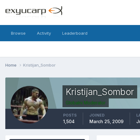
Browse
Activity
Leaderboard
Home
Kristijan_Sombor
Kristijan_Sombor
Globalni Moderator
POSTS
JOINED
L
1,504
March 25, 2009
J