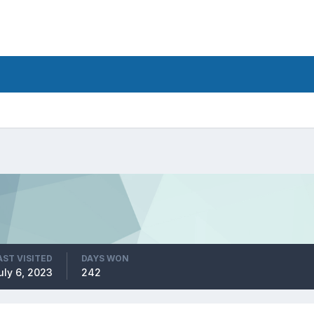
AST VISITED
DAYS WON
uly 6, 2023
242