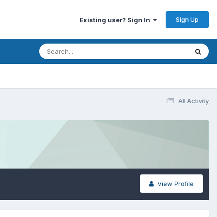
Sign Up
Existing user? Sign In
All Activity
View Profile