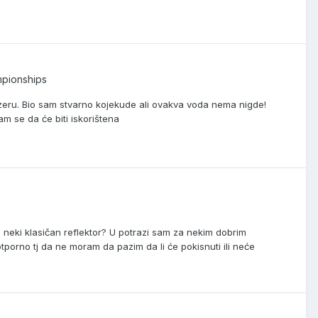
mpionships
ru. Bio sam stvarno kojekude ali ovakva voda nema nigde!
am se da će biti iskorištena
re neki klasičan reflektor? U potrazi sam za nekim dobrim
tporno tj da ne moram da pazim da li će pokisnuti ili neće