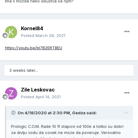
Ima li mozda neko iskustva sa njim?
Kornel84
Posted
March 28, 2021
https://youtu.be/bl7B2ERTBEU
3 weeks later...
Zile Leskovac
Posted
April 14, 2021
On 4/18/2020 at 2:30 PM, Gedza said:
Prologic C.O.M. Rade 10 ft stapovi od 100e a toliko su dobri
za divlju vodu da covek ne moze da poveruje. Verovatno