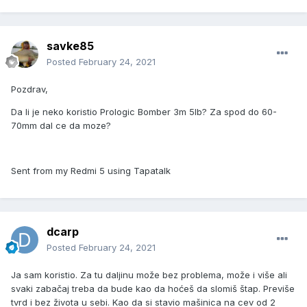
savke85
Posted
February 24, 2021
Pozdrav,
Da li je neko koristio Prologic Bomber 3m 5lb? Za spod do 60-
70mm dal ce da moze?
Sent from my Redmi 5 using Tapatalk
dcarp
Posted
February 24, 2021
Ja sam koristio. Za tu daljinu može bez problema, može i više ali
svaki zabačaj treba da bude kao da hoćeš da slomiš štap. Previše
tvrd i bez života u sebi. Kao da si stavio mašinica na cev od 2