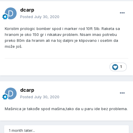
dcarp
Posted
July 30, 2020
Koristim prologic bomber spod i marker rod 10ft 5lb. Raketa sa
hranom je oko 150 gr i nikakav problem. Nisam imao potrebu
preko 80m da hranim ali na toj daljini je klipovano i osetim da
može još.
1
dcarp
Posted
July 30, 2020
Mašinica je takođe spod mašina,tako da u paru ide bez problema.
1 month later...