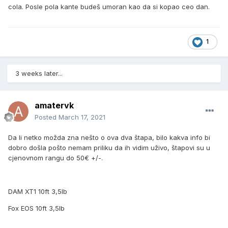
cola. Posle pola kante budeš umoran kao da si kopao ceo dan.
1
3 weeks later...
amatervk
Posted
March 17, 2021
Da li netko možda zna nešto o ova dva štapa, bilo kakva info bi
dobro došla pošto nemam priliku da ih vidim uživo, štapovi su u
cjenovnom rangu do 50€ +/-.
DAM XT1 10ft 3,5lb
Fox EOS 10ft 3,5lb