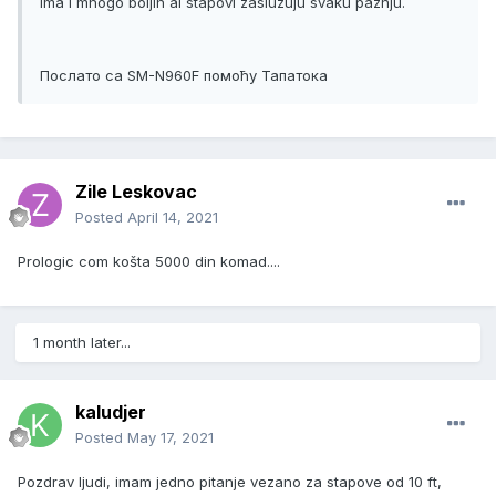
ima i mnogo boljih al stapovi zasluzuju svaku paznju.
Послато са SM-N960F помоћу Тапатока
Zile Leskovac
Posted
April 14, 2021
Prologic com košta 5000 din komad....
1 month later...
kaludjer
Posted
May 17, 2021
Pozdrav ljudi, imam jedno pitanje vezano za stapove od 10 ft,