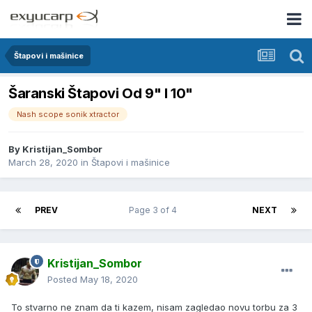
Štapovi i mašinice
Šaranski Štapovi Od 9" I 10"
Nash scope sonik xtractor
By
Kristijan_Sombor
March 28, 2020
in
Štapovi i mašinice
PREV
Page 3 of 4
NEXT
Kristijan_Sombor
Posted
May 18, 2020
To stvarno ne znam da ti kazem, nisam zagledao novu torbu za 3