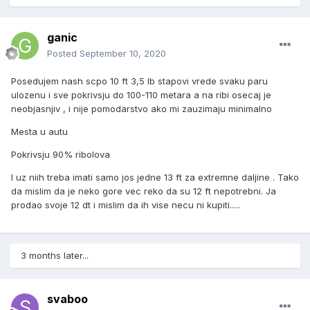
ganic
Posted
September 10, 2020
Posedujem nash scpo 10 ft 3,5 lb stapovi vrede svaku paru
ulozenu i sve pokrivsju do 100-110 metara a na ribi osecaj je
neobjasnjiv , i nije pomodarstvo ako mi zauzimaju minimalno
Mesta u autu
Pokrivsju 90% ribolova
I uz niih treba imati samo jos jedne 13 ft za extremne daljine . Tako
da mislim da je neko gore vec reko da su 12 ft nepotrebni. Ja
prodao svoje 12 dt i mislim da ih vise necu ni kupiti.....
3 months later...
svaboo