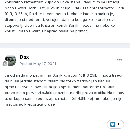
konkretno razmatram kupovinu dva štapa i dvoumim se izmedju
Nash Dwarf Cork 10 ft, 3,25 lb serija T 1478 i Sonik Extractor Cork
10 ft, 3,25 lb, Razlike u ceni nema ili ako je ima minimalna je,
dilema je sta odabrati, verujem da ima kolega koji koriste ove
stapove tj. videh da Kristijan koristi Sonik mozda ima neko ko
koristi i Nash Dwarf, unapred hvala na pomoći.
Dax
Posted
May 17, 2021
Ja od nedavno pecam na Sonik xtractor 10ft 3.25lb i mogu ti reci
da ni sa jednim stapom nisam bio toliko zadovoljan kao sa
njima.Pokriva mi sve situacije koje su meni potrebne.Do 100m
prava mala perverzija.Jaki snazni a na ribi prava erotika.Na njihov
uzor kupio sam i spod stap xtractor 10ft 4.5lb koji me takodje nije
razocarao.Preporuka druze
1