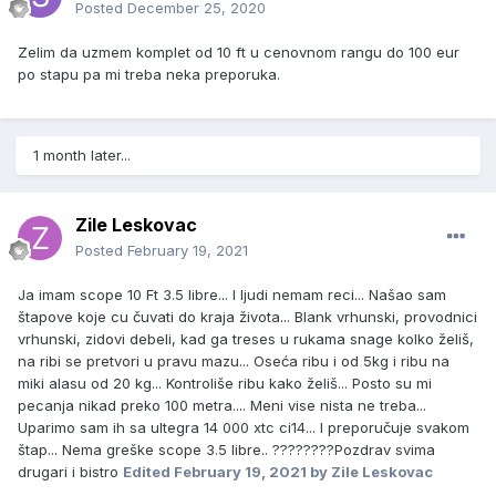
Posted
December 25, 2020
Zelim da uzmem komplet od 10 ft u cenovnom rangu do 100 eur
po stapu pa mi treba neka preporuka.
1 month later...
Zile Leskovac
Posted
February 19, 2021
Ja imam scope 10 Ft 3.5 libre... I ljudi nemam reci... Našao sam
štapove koje cu čuvati do kraja života... Blank vrhunski, provodnici
vrhunski, zidovi debeli, kad ga treses u rukama snage kolko želiš,
na ribi se pretvori u pravu mazu... Oseća ribu i od 5kg i ribu na
miki alasu od 20 kg... Kontroliše ribu kako želiš... Posto su mi
pecanja nikad preko 100 metra.... Meni vise nista ne treba...
Uparimo sam ih sa ultegra 14 000 xtc ci14... I preporučuje svakom
štap... Nema greške scope 3.5 libre.. ????????Pozdrav svima
drugari i bistro
Edited
February 19, 2021
by Zile Leskovac