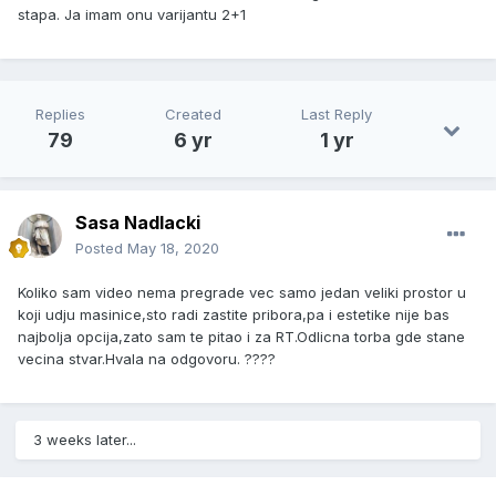
stapa. Ja imam onu varijantu 2+1
Replies
Created
Last Reply
79
6 yr
1 yr
Sasa Nadlacki
Posted
May 18, 2020
Koliko sam video nema pregrade vec samo jedan veliki prostor u
koji udju masinice,sto radi zastite pribora,pa i estetike nije bas
najbolja opcija,zato sam te pitao i za RT.Odlicna torba gde stane
vecina stvar.Hvala na odgovoru. ????
3 weeks later...