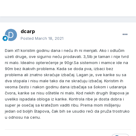
dcarp
Posted
March 18, 2021
Dam xt1 koristim godinu dana i neću ih ni menjati. Ako i odlučim
uzeti druge, ove sigurno neću prodavati. 3,5lb je taman i nije tvrd
ni malo. Idealno opterećenje je 90gr.Sa sistemom i mamce ide na
90m bez ikakvih problema. Kada se doda pva, izbaci bez
problema ali znatno skraćuje izbačaj. Lagan je, sve karike su sa
dva stopala i nisu male tako da ne skraćuju izbačaj. Koristim ih
veoma često i nakon godinu dana izbačaja sa šokom i udaranja
čvora, karike se nisu oštetile ni malo. Kod nekih drugih štapova je
uveliko ispadala obloga iz karike. Kontrola ribe je dosta dobra i
super je osećaj sa kratežom vaditi ribu. Prema mom mišljenju
jedan od boljih štapova, čak bih se usudio reći da pruža trostruko
u odnosu na cenu.