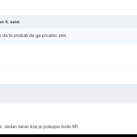
an S.
said:
 da bi probali da ga prcamo zimi.
. Jedan šaran koji je pokupio boilu M1.