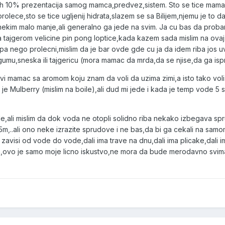
kih 10% prezentacija samog mamca,predvez,sistem. Sto se tice mam
i prolece,sto se tice ugljenij hidrata,slazem se sa Bilijem,njemu je 
nekim malo manje,ali generalno ga jede na svim. Ja cu bas da pro
ajgerom velicine pin pong loptice,kada kazem sada mislim na ovaj su
a nego prolecni,mislim da je bar ovde gde cu ja da idem riba jos uve
mu,sneska ili tajgericu (mora mamac da mrda,da se njise,da ga is
vi mamac sa aromom koju znam da voli da uzima zimi,a isto tako voli 
je Mulberry (mislim na boile),ali dud mi jede i kada je temp vode 5 
,ali mislim da dok voda ne otopli solidno riba nekako izbegava spru
,..ali ono neke izrazite sprudove i ne bas,da bi ga cekali na samom
isi od vode do vode,dali ima trave na dnu,dali ima plicake,dali ima 
ika,ovo je samo moje licno iskustvo,ne mora da bude merodavno svima,