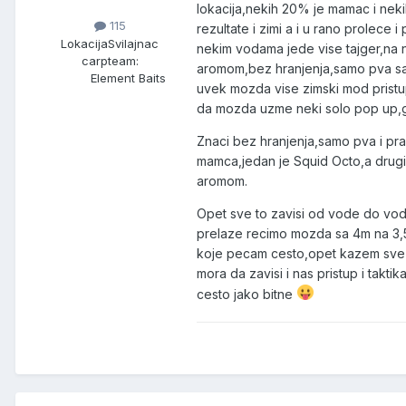
lokacija,nekih 20% je mamac i ne
115
rezultate i zimi a i u rano prolece 
Lokacija
Svilajnac
nekim vodama jede vise tajger,na 
carpteam:
aromom,bez hranjenja,samo pva sa t
Element Baits
uvek mozda vise zimski mod pristup
da mozda uzme neki solo pop up,gu
Znaci bez hranjenja,samo pva i pra
mamca,jedan je Squid Octo,a drugi 
aromom.
Opet sve to zavisi od vode do vode
prelaze recimo mozda sa 4m na 3,5m
koje pecam cesto,opet kazem sve zav
mora da zavisi i nas pristup i takt
cesto jako bitne