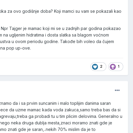
tika za ovo godišnje doba? Koji mamci su vam se pokazali kao
 Npr Tajger je mamac koji mi se u zadnjih par godina pokazao
m na ugljenim hidratima i dosta slatka sa blagom voćnom
skustva u ovom periodu godine. Takođe bih voleo da čujem
o na pop up-ove.
2
1
 znamo da i sa prvim suncanim i malo toplijim danima saran
ebr.nece da uzme mamac kada voda zakuca,samo treba bas da si
zagrevaju,treba ga probadi tu u tim plicim delovima. Generalno u
 nego neka druga dublja mesta,znaci moramo znati gde je
mo znati gde je saran,..nekih 70% mislim da je to