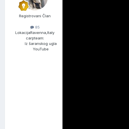
Registrovani Član
85
Lokacija
Ravenna,Italy
carpteam:
Iz šaranskog ugla
YouTube