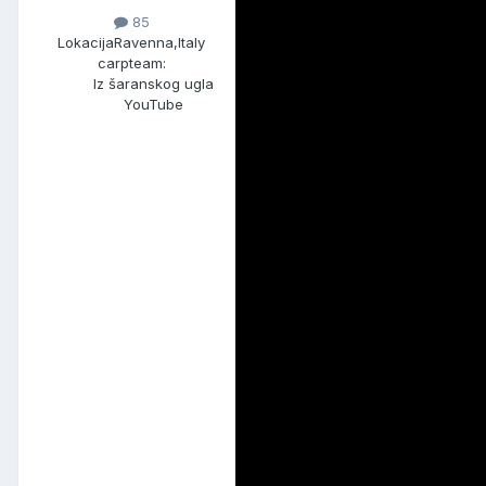
85
Lokacija
Ravenna,Italy
carpteam:
Iz šaranskog ugla
YouTube