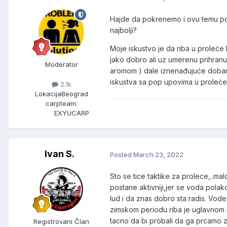
Hajde da pokrenemo i ovu temu poč
najbolji?
Moje iskustvo je da riba u proleće
jako dobro ali uz umerenu prihranu
Moderator
aromom ) dale iznenađujuće dobar 
iskustva sa pop upovima u proleć
2.1k
Lokacija
Beograd
carpteam:
EXYUCARP
Ivan S.
Posted
March 23, 2022
Sto se tice taktike za prolece,..ma
postane aktivniji,jer se voda pol
lud i da znas dobro sta radis. Vode
zimskom periodu riba je uglavnom 
tacno da bi probali da ga prcamo zi
Registrovani Član