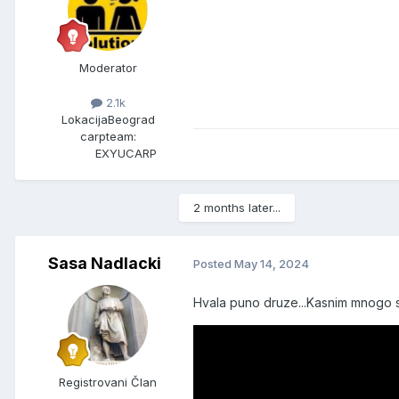
Moderator
2.1k
Lokacija
Beograd
carpteam:
EXYUCARP
2 months later...
Sasa Nadlacki
Posted
May 14, 2024
Hvala puno druze...Kasnim mnogo s
Registrovani Član