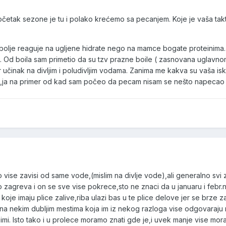
etak sezone je tu i polako krećemo sa pecanjem. Koje je vaša tak
 bolje reaguje na ugljene hidrate nego na mamce bogate proteinima.
. Od boila sam primetio da su tzv prazne boile ( zasnovana uglavno
učinak na divljim i poludivljim vodama. Zanima me kakva su vaša i
e,ja na primer od kad sam počeo da pecam nisam se nešto napeca
lo vise zavisi od same vode,(mislim na divlje vode),ali generalno svi
ako zagreva i on se sve vise pokrece,sto ne znaci da u januaru i f
 koje imaju plice zalive,riba ulazi bas u te plice delove jer se brze 
na nekim dubljim mestima koja im iz nekog razloga vise odgovaraju
mi. Isto tako i u prolece moramo znati gde je,i uvek manje vise mora