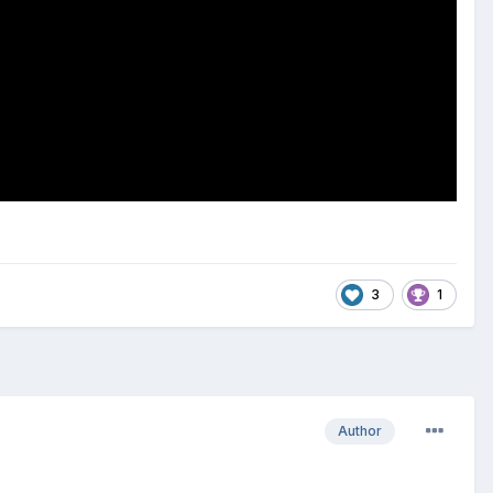
3
1
Author