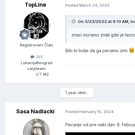
TopLine
Posted
March 24, 2022
On 3/23/2022 at 9:13 AM,
Iv
znaci moramo znati gde je tacno
Registrovani Član
Bilo bi bolje da ga pecamo zimi
265
Lokacija
Beograd
carpteam:
CT M2
1 year later...
Sasa Nadlacki
Posted
February 10, 2024
Pecanje od pre neki dan. 8. Februar