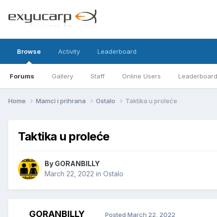
Browse
Activity
Leaderboard
Forums
Gallery
Staff
Online Users
Leaderboar
Home
Mamci i prihrana
Ostalo
Taktika u proleće
Taktika u proleće
By
GORANBILLY
March 22, 2022
in
Ostalo
GORANBILLY
Posted
March 22, 2022