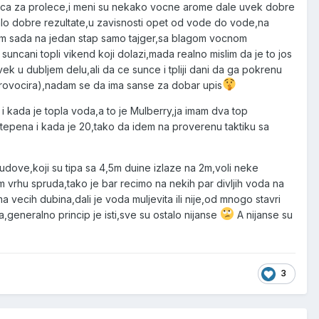
aca za prolece,i meni su nekako vocne arome dale uvek dobre
to dalo dobre rezultate,u zavisnosti opet od vode do vode,na
bam sada na jedan stap samo tajger,sa blagom vocnom
ncani topli vikend koji dolazi,mada realno mislim da je to jos
k u dubljem delu,ali da ce sunce i tpliji dani da ga pokrenu
provocira),nadam se da ima sanse za dobar upis
i kada je topla voda,a to je Mulberry,ja imam dva top
stepena i kada je 20,tako da idem na proverenu taktiku sa
dove,koji su tipa sa 4,5m duine izlaze na 2m,voli neke
 vrhu spruda,tako je bar recimo na nekih par divljih voda na
vecih dubina,dali je voda muljevita ili nije,od mnogo stavri
generalno princip je isti,sve su ostalo nijanse
A nijanse su
3