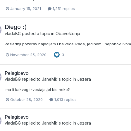
January 15, 2021
1,251 replies
Diego :(
vladaBG
posted a topic in
Obaveštenja
Poslednji pozdrav najboljem i najvece ikada, jedinom i neponovljiv
November 25, 2020
3
Pelagicevo
vladaBG
replied to
JaneMk
's topic in
Jezera
ima li kakvog izvestaja,jel bio neko?
October 28, 2020
1,013 replies
Pelagicevo
vladaBG
replied to
JaneMk
's topic in
Jezera