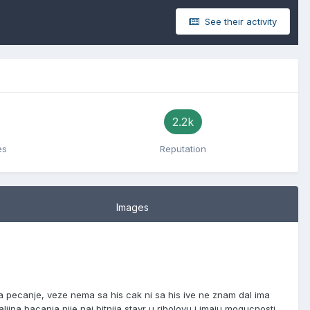
See their activity
2.2k
es
Reputation
Images
 pecanje, veze nema sa his cak ni sa his ive ne znam dal ima
ljina bacanja nije naj bitnija stavr u ribolovu i imaju mogucnosti