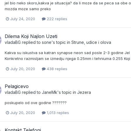
jel bio neko skoro,kakva je situacija? da li moze da se peca sa obe o
mozda moze samo preko
July 24, 2020
222 replies
Dilema Koji Najlon Uzeti
vladaBG
replied to
sone
's topic in
Strune, udice i olova
Kakva su iskustva sa katran synapse neon sad posle 2-3 godine Jel i
Konkretno razmisljam se izmedju njega 0.25mm i tehniuma 0.255 Koji bol
July 20, 2020
438 replies
Pelagicevo
vladaBG
replied to
JaneMk
's topic in
Jezera
poskupelo od ove godine ???????
July 20, 2020
1,013 replies
Kontakt Telefoni