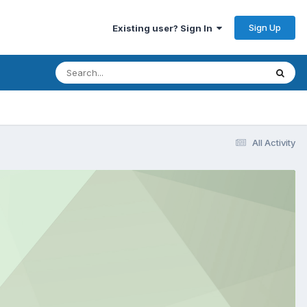
Sign Up
Existing user? Sign In
All Activity