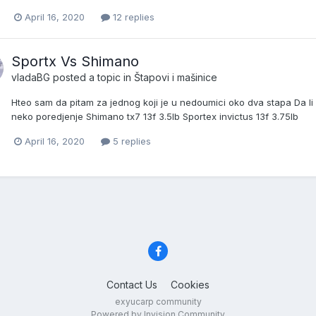
April 16, 2020
12 replies
Sportx Vs Shimano
vladaBG
posted a topic in
Štapovi i mašinice
Hteo sam da pitam za jednog koji je u nedoumici oko dva stapa Da li
neko poredjenje Shimano tx7 13f 3.5lb Sportex invictus 13f 3.75lb
April 16, 2020
5 replies
Contact Us
Cookies
exyucarp community
Powered by Invision Community