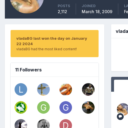
POSTS
JOINED
L
2,112
March 18, 2009
F
vlad
vladaBG last won the day on January
22 2024
vladaBG had the most liked content!
11 Followers