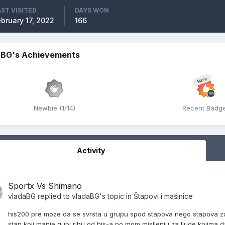
AST VISITED
DAYS WON
ebruary 17, 2022
166
aBG's Achievements
Rare
Newbie (1/14)
Recent Badg
Activity
Sportx Vs Shimano
vladaBG
replied to
vladaBG
's topic in
Štapovi i mašinice
his200 pre moze da se svrsta u grupu spod stapova nego stapova za
stap koji manje gubi ribu od his-a po mom misljenju za ljude kojima da