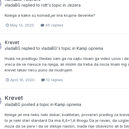
vladaBG
replied to
rott
's topic in
Jezera
Kolega a kakvi su komadi,jel ima krupne deverike?
May 13, 2020
45 replies
Krevet
vladaBG
replied to
vladaBG
's topic in
Kamp oprema
Hvala na predlogu Gledao sam ga na sajtu nisam ga video uzivo i de
vreca da se navuce na njega, ali mislim da treba da moze Imam mg st
krevet takav necu puno da mudrujem
April 16, 2020
12 replies
Krevet
vladaBG
posted a topic in
Kamp oprema
Kolege jel ima neko neki dobar, kvalitetan, proveren predlog za krev
to je neki stari standard Da ima 6,6+1,ili 8nogu Da je ravan, da uzg
moze da se pere I da se steluje naslon, mada nije obavezno ali bi bi