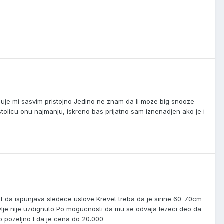
luje mi sasvim pristojno Jedino ne znam da li moze big snooze
olicu onu najmanju, iskreno bas prijatno sam iznenadjen ako je i
et da ispunjava sledece uslove Krevet treba da je sirine 60-70cm
lavlje nije uzdignuto Po mogucnosti da mu se odvaja lezeci deo da
lo pozeljno I da je cena do 20.000