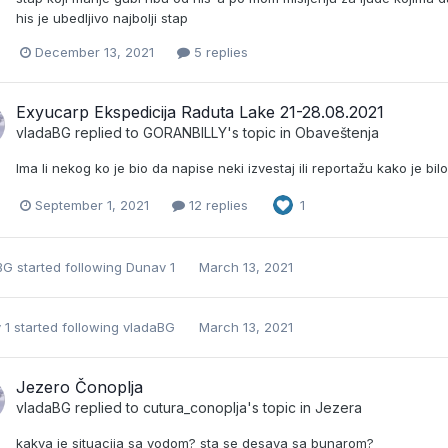
his je ubedljivo najbolji stap
December 13, 2021
5 replies
Exyucarp Ekspedicija Raduta Lake 21-28.08.2021
vladaBG
replied to
GORANBILLY
's topic in
Obaveštenja
Ima li nekog ko je bio da napise neki izvestaj ili reportažu kako je bilo, 
September 1, 2021
12 replies
1
BG
started following
Dunav 1
March 13, 2021
 1
started following
vladaBG
March 13, 2021
Jezero Čonoplja
vladaBG
replied to
cutura_conoplja
's topic in
Jezera
kakva je situacija sa vodom? sta se desava sa bunarom?