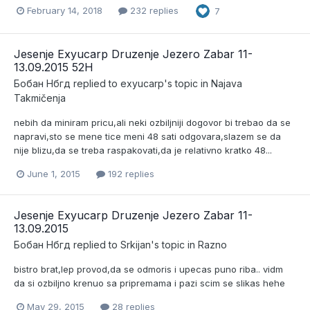
February 14, 2018
232 replies
7
Jesenje Exyucarp Druzenje Jezero Zabar 11-
13.09.2015 52H
Бобан Нбгд
replied to
exyucarp
's topic in
Najava
Takmičenja
nebih da miniram pricu,ali neki ozbiljniji dogovor bi trebao da se
napravi,sto se mene tice meni 48 sati odgovara,slazem se da
nije blizu,da se treba raspakovati,da je relativno kratko 48...
June 1, 2015
192 replies
Jesenje Exyucarp Druzenje Jezero Zabar 11-
13.09.2015
Бобан Нбгд
replied to
Srkijan
's topic in
Razno
bistro brat,lep provod,da se odmoris i upecas puno riba.. vidm
da si ozbiljno krenuo sa pripremama i pazi scim se slikas hehe
May 29, 2015
28 replies