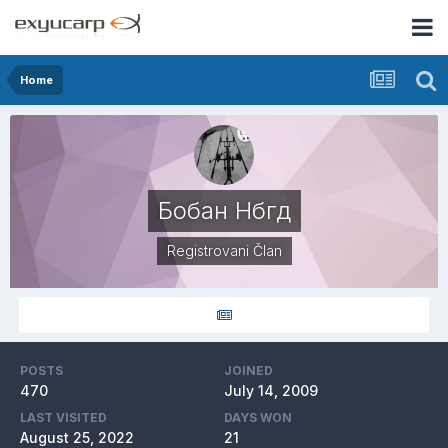
Home
Бобан Нбгд
Registrovani Član
POSTS
JOINED
470
July 14, 2009
LAST VISITED
DAYS WON
August 25, 2022
21