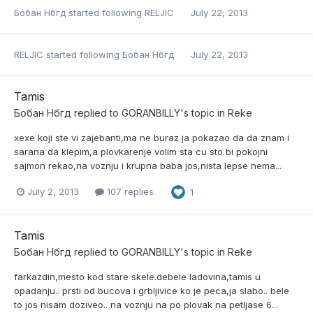
Бобан Нбгд
started following
RELJIC
July 22, 2013
RELJIC
started following
Бобан Нбгд
July 22, 2013
Tamis
Бобан Нбгд
replied to
GORANBILLY
's topic in
Reke
xexe koji ste vi zajebanti,ma ne buraz ja pokazao da da znam i
sarana da klepim,a plovkarenje volim sta cu sto bi pokojni
sajmon rekao,na voznju i krupna baba jos,nista lepse nema...
July 2, 2013
107 replies
1
Tamis
Бобан Нбгд
replied to
GORANBILLY
's topic in
Reke
farkazdin,mesto kod stare skele.debele ladovina,tamis u
opadanju.. prsti od bucova i grbljivice ko je peca,ja slabo.. bele
to jos nisam doziveo.. na voznju na po plovak na petljase 6...