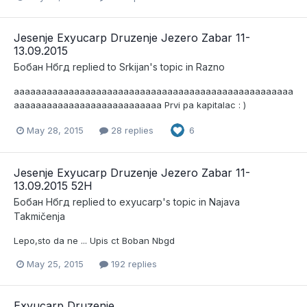
Jesenje Exyucarp Druzenje Jezero Zabar 11-
13.09.2015
Бобан Нбгд
replied to
Srkijan
's topic in
Razno
aaaaaaaaaaaaaaaaaaaaaaaaaaaaaaaaaaaaaaaaaaaaaaaaaaa
aaaaaaaaaaaaaaaaaaaaaaaaaaa Prvi pa kapitalac : )
May 28, 2015
28 replies
6
Jesenje Exyucarp Druzenje Jezero Zabar 11-
13.09.2015 52H
Бобан Нбгд
replied to
exyucarp
's topic in
Najava
Takmičenja
Lepo,sto da ne ... Upis ct Boban Nbgd
May 25, 2015
192 replies
Exyucarp Druzenje