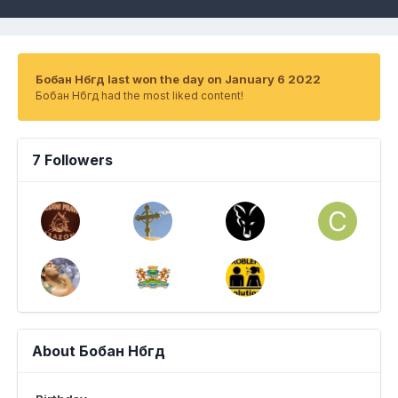
Бобан Нбгд last won the day on January 6 2022
Бобан Нбгд had the most liked content!
7 Followers
About Бобан Нбгд