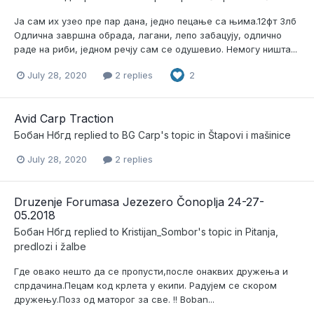
Ја сам их узео пре пар дана, једно пецање са њима.12фт 3лб
Одлична завршна обрада, лагани, лепо забацују, одлично
раде на риби, једном речју сам се одушевио. Немогу ништа...
July 28, 2020
2 replies
2
Avid Carp Traction
Бобан Нбгд
replied to
BG Carp
's topic in
Štapovi i mašinice
July 28, 2020
2 replies
Druzenje Forumasa Jezezero Čonoplja 24-27-
05.2018
Бобан Нбгд
replied to
Kristijan_Sombor
's topic in
Pitanja,
predlozi i žalbe
Где овако нешто да се пропусти,после онаквих дружења и
спрдачина.Пецам код крлета у екипи. Радујем се скором
дружењу.Позз од маторог за све. !! Boban...