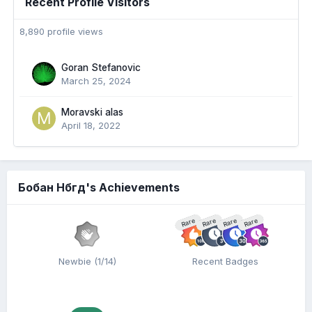
Recent Profile Visitors
8,890 profile views
Goran Stefanovic
March 25, 2024
Moravski alas
April 18, 2022
Бобан Нбгд's Achievements
Rare
Rare
Rare
Rare
Newbie (1/14)
Recent Badges