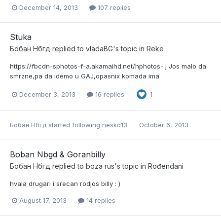
December 14, 2013
107 replies
Stuka
Бобан Нбгд
replied to
vladaBG
's topic in
Reke
https://fbcdn-sphotos-f-a.akamaihd.net/hphotos- j Jos malo da
smrzne,pa da idemo u GAJ,opasnix komada ima
December 3, 2013
16 replies
1
Бобан Нбгд
started following
nesko13
October 6, 2013
Boban Nbgd & Goranbilly
Бобан Нбгд
replied to
boza rus
's topic in
Rođendani
hvala drugari i srecan rodjos billy : )
August 17, 2013
14 replies