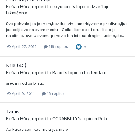
Бобан Нбгд
replied to
exyucarp
's topic in
Izveštaji
takmičenja
Sve pohvale jos jednom,bez ikakvih zamerki,vreme predivno,ljudi
jos bolji sve na svom mestu... Obilazilismo se i druzili sto je
najbitnije.. sve u svemu ponovio bih isto sa dragim ljudima,sto...
April 27, 2015
119 replies
8
Krle (45)
Бобан Нбгд
replied to
Bacid
's topic in
Rođendani
srecan rodjos bratic
April 9, 2014
16 replies
Tamis
Бобан Нбгд
replied to
GORANBILLY
's topic in
Reke
Au kakav sam kao morz jos malo