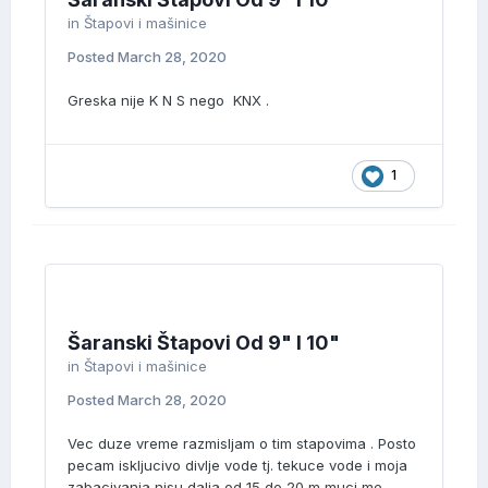
in
Štapovi i mašinice
Posted
March 28, 2020
Greska nije K N S nego KNX .
1
Šaranski Štapovi Od 9" I 10"
in
Štapovi i mašinice
Posted
March 28, 2020
Vec duze vreme razmisljam o tim stapovima . Posto
pecam iskljucivo divlje vode tj. tekuce vode i moja
zabacivanja nisu dalja od 15 do 20 m muci me