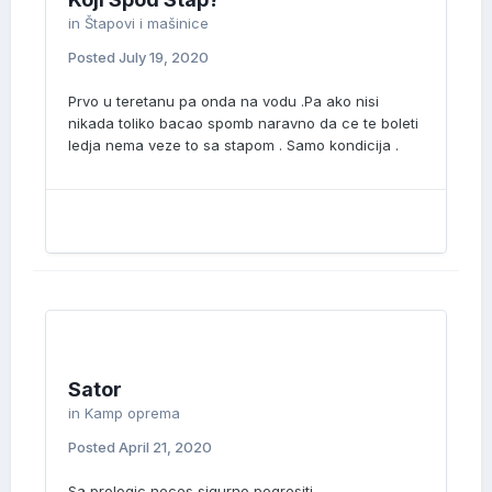
in
Štapovi i mašinice
Posted
July 19, 2020
Prvo u teretanu pa onda na vodu .Pa ako nisi
nikada toliko bacao spomb naravno da ce te boleti
ledja nema veze to sa stapom . Samo kondicija .
Sator
in
Kamp oprema
Posted
April 21, 2020
Sa prologic neces sigurno pogresiti .