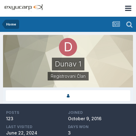
Home
Dunav 1
Registrovani Član
POSTS
JOINED
123
October 9, 2016
LAST VISITED
DAYS WON
June 22, 2024
3