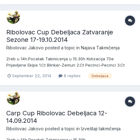
PELAGONOJA-BGD 9.CT JAKOVO-JAKOVO 10.CT NEMANJA-
DEBELJAČA --...
Ribolovac Cup Debeljaca Zatvaranje
Sezone 17-19.10.2014
Ribolovac Jakovo
posted a topic in
Najava Takmičenja
Zreb u 14h.Pocetak Takmicenja u 15.30h Kotizacija 70e
Prijavljene Ekipe 1.Ct Blinker-Zemun 2.Ct Pecinci-Pecinci 3.Ct
Vujke i Piki-Becmen 4.Ct Ribolovac-Jakovo
September 22, 2014
8 replies
Debeljaca
Carp Cup Ribolovac Debeljaca 12-
14.09.2014
Ribolovac Jakovo
posted a topic in
Izveštaji takmičenja
Zreb u 14h,Pocetak Takmicenja u 15.30h