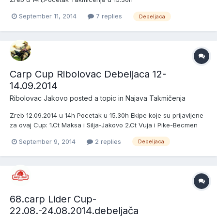
September 11, 2014
7 replies
Debeljaca
Carp Cup Ribolovac Debeljaca 12-
14.09.2014
Ribolovac Jakovo
posted a topic in
Najava Takmičenja
Zreb 12.09.2014 u 14h Pocetak u 15.30h Ekipe koje su prijavljene
za ovaj Cup: 1.Ct Maksa i Silja-Jakovo 2.Ct Vuja i Pike-Becmen
3.Ct Internacionalci-Jakovo 4.Ct Blinker-Zemun 5.Ct Vigi Vi-
September 9, 2014
2 replies
Debeljaca
Obrenovac 6.Ct Pecinci-Pecinci 7.Ct Pirati-Becmen (Box 2 ili Box
9) 8.Ct Osnivaci-Jakovo 9.Ct Ribolovac-Jakovo...
68.carp Lider Cup-
22.08.-24.08.2014.debeljača