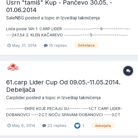
Usrn "tamiš" Kup - Pančevo 30.05. -
01.06.2014
SaleNBG
posted a topic in
Izveštaji takmičenja
Lista posle 14h 1. CARP LIDER --------------------9---------------
---247,54 2. KLEN KAČAREVO --------------5-------------------
-59,16 3. CARP BUSTER -----------------6--------------------
May 31, 2014
15 replies
Debeljaca
-56,38 4. TAMIŠ IV -------------------------3--------------------
-50,06 5. TAMIŠ I I--------------------------1...
61.carp Lider Cup Od 09.05.-11.05.2014.
Debeljača
Carplider
posted a topic in
Izveštaji takmičenja
----------EKIPE KOJE PECAJU SU------ ----1.CT CARP LIDER-
DOBANOVCI ----2.CT NOĆU SPAVAM-DOBANOVCI ----3.CT
MONA-VRANIĆ ----4.CT MAJSTOR I MI-DOBANOVCI ----5.CT
May 6, 2014
22 replies
1
debeljača
BAU-BAU-VRŠAC ----6.CT ACA-BGD ----7.CT AVI CARP-
RUMUNIJA ----8.CT VIGI-VI-OBRENOVC ----9.CT RED CARP TIM-