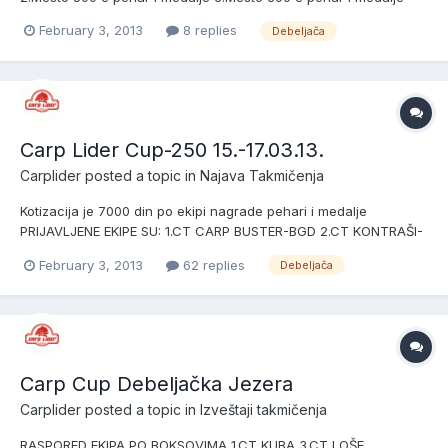
February 3, 2013
8 replies
Debeljača
Carp Lider Cup-250 15.-17.03.13.
Carplider
posted a topic in
Najava Takmičenja
Kotizacija je 7000 din po ekipi nagrade pehari i medalje
PRIJAVLJENE EKIPE SU: 1.CT CARP BUSTER-BGD 2.CT KONTRAŠI-
BG/VS 3.CT CARP LIDER-DOBANOVCI 4.CT CREPAJA-CREPAJA
February 3, 2013
62 replies
Debeljača
5.CT GOLD VIKTORY-VALJEVO ŠIMANOVCI 6.CT PALEŽ-
OBRENOVAC 7.CT BORČA-BORČA 8.CT 9.CT
Carp Cup Debeljačka Jezera
Carplider
posted a topic in
Izveštaji takmičenja
RASPORED EKIPA PO BOKSOVIMA 1.CT KUBA 3.CT LOŠE