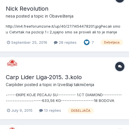
Nick Revolution
nesa
posted a topic in
Obaveštenja
http://im4.freeforumzone.it/up/40/27/1454478201.jpgPecali smo
u Cetvrtak na poziciji 1 i 2,sjajno smo se proveli ali to je manje
bitno od ovoga sto zelim da uradim.Pred polazak kuci pakujuci
September 25, 2016
28 replies
7
Debeljaca
stvari pronasao sam plocicu na kojoj pise ime rod poda kao na
ovoj slici,dakle identicna je kao ova na slici....
Carp Lider Liga-2015. 3.kolo
Carplider
posted a topic in
Izveštaji takmičenja
------EKIPE KOJE PECAJU SU:---------- 1.CT DIAMOND-----------
---------------------633,56 KG-------------------18 BODOVA
2.CT CARP LIDER----------------------------604,88 KG-----------
July 9, 2015
13 replies
DEBELJAČA
--------16 3.CT VK TAŠ-----------------------------------426,30
KG-------------------16 4.CT MAGOVI---------...