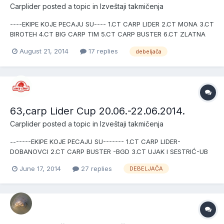
Carplider
posted a topic in
Izveštaji takmičenja
----EKIPE KOJE PECAJU SU---- 1.CT CARP LIDER 2.CT MONA 3.CT
BIROTEH 4.CT BIG CARP TIM 5.CT CARP BUSTER 6.CT ZLATNA
TAJNA 7.CT ALEKSANDAR 8.CT NEMIR I SVEMIR 9.CT ŠIK
August 21, 2014
17 replies
debeljača
63,carp Lider Cup 20.06.-22.06.2014.
Carplider
posted a topic in
Izveštaji takmičenja
-------EKIPE KOJE PECAJU SU------- 1.CT CARP LIDER-
DOBANOVCI 2.CT CARP BUSTER -BGD 3.CT UJAK I SESTRIĆ-UB
4.CT RIBOLOVAC-JAKOVO 5.CT ZLATNI KARAŠ 1-PAVLJIŠ 6.CT
June 17, 2014
27 replies
DEBELJAČA
ZLATNI KARAŠ 2-PAVLIŠ 7.CT ROKADA-VRŠAC 8.CT LIBERO-
MONA-VRANIĆ 9.CT DEBELJAČKA JEZERA-DEBELJAČA