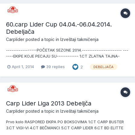
OBRENOVAC --10...
60.carp Lider Cup 04.04.-06.04.2014.
Debeljača
Carplider
posted a topic in
Izveštaji takmičenja
-----------------POČETAK SEZONE 2014.---------------------- ---
----EKIPE KOJE PECAJU SU------------ 1.CT ZLATNA TAJNA-
VALJEVO 2.CT MONA-VRANIĆ 3.CT CARP LIDER-DOBANOVCI
April 1, 2014
39 replies
2
DEBELJAČA
4.CT VIGI-VI-OBRENOVAC 5.CT PIRATI-BEČMEN 6.CT VIKORIYA-
ŠIMANOVCI 7.CT MRAK CARP-SOPOT 8.CT AVI CARP-RUMUNIJA
9...
Carp Lider Liga 2013 Debeljča
Carplider
posted a topic in
Izveštaji takmičenja
Prvo kolo RASPORED EKIPA PO BOKSOVIMA 1.CT CARP BUSTER
3.CT VIGI-VI 4.CT BEČMANCI 5.CT CARP LIDER 6.CT BD ELITTE
7.CT BAITS SERVICE 8.CT FENIX 9.CT INOVATIONS 10.CT