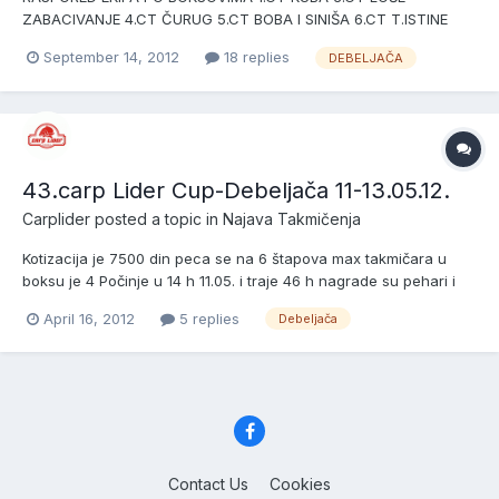
ZABACIVANJE 4.CT ČURUG 5.CT BOBA I SINIŠA 6.CT T.ISTINE
7.CT D i M 8.CT BORČA 9.- 10.CT BIG CARP TIM
September 14, 2012
18 replies
DEBELJAČA
43.carp Lider Cup-Debeljača 11-13.05.12.
Carplider
posted a topic in
Najava Takmičenja
Kotizacija je 7500 din peca se na 6 štapova max takmičara u
boksu je 4 Počinje u 14 h 11.05. i traje 46 h nagrade su pehari i
medalje
April 16, 2012
5 replies
Debeljača
Contact Us
Cookies