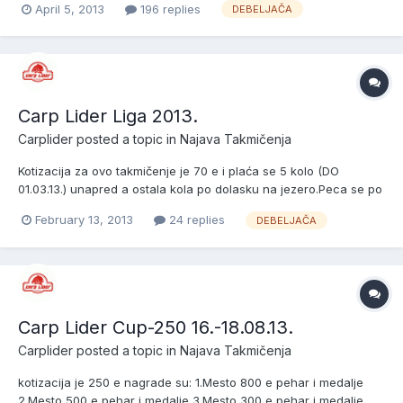
April 5, 2013
196 replies
DEBELJAČA
RIBOLOVAC
Carp Lider Liga 2013.
Carplider
posted a topic in
Najava Takmičenja
Kotizacija za ovo takmičenje je 70 e i plaća se 5 kolo (DO
01.03.13.) unapred a ostala kola po dolasku na jezero.Peca se po
pravilima lige kao i do sada samo je promena u pravilniku da
February 13, 2013
24 replies
DEBELJAČA
ekipa koja je pecala mesto ne može ponovo da peca isto i peca
se sa 5 prijavljenih takmičara. PRIJAVLJENE EKIPE SU:...
Carp Lider Cup-250 16.-18.08.13.
Carplider
posted a topic in
Najava Takmičenja
kotizacija je 250 e nagrade su: 1.Mesto 800 e pehar i medalje
2.Mesto 500 e pehar i medalje 3.Mesto 300 e pehar i medalje