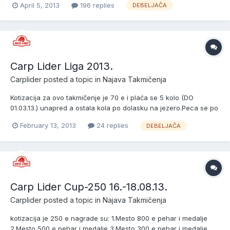
April 5, 2013
196 replies
DEBELJAČA
RIBOLOVAC
Carp Lider Liga 2013.
Carplider
posted a topic in
Najava Takmičenja
Kotizacija za ovo takmičenje je 70 e i plaća se 5 kolo (DO
01.03.13.) unapred a ostala kola po dolasku na jezero.Peca se po
pravilima lige kao i do sada samo je promena u pravilniku da
February 13, 2013
24 replies
DEBELJAČA
ekipa koja je pecala mesto ne može ponovo da peca isto i peca
se sa 5 prijavljenih takmičara. PRIJAVLJENE EKIPE SU:...
Carp Lider Cup-250 16.-18.08.13.
Carplider
posted a topic in
Najava Takmičenja
kotizacija je 250 e nagrade su: 1.Mesto 800 e pehar i medalje
2.Mesto 500 e pehar i medalje 3.Mesto 300 e pehar i medalje