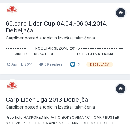
OBRENOVAC --10...
60.carp Lider Cup 04.04.-06.04.2014.
Debeljača
Carplider
posted a topic in
Izveštaji takmičenja
-----------------POČETAK SEZONE 2014.---------------------- ---
----EKIPE KOJE PECAJU SU------------ 1.CT ZLATNA TAJNA-
VALJEVO 2.CT MONA-VRANIĆ 3.CT CARP LIDER-DOBANOVCI
April 1, 2014
39 replies
2
DEBELJAČA
4.CT VIGI-VI-OBRENOVAC 5.CT PIRATI-BEČMEN 6.CT VIKORIYA-
ŠIMANOVCI 7.CT MRAK CARP-SOPOT 8.CT AVI CARP-RUMUNIJA
9...
Carp Lider Liga 2013 Debeljča
Carplider
posted a topic in
Izveštaji takmičenja
Prvo kolo RASPORED EKIPA PO BOKSOVIMA 1.CT CARP BUSTER
3.CT VIGI-VI 4.CT BEČMANCI 5.CT CARP LIDER 6.CT BD ELITTE
7.CT BAITS SERVICE 8.CT FENIX 9.CT INOVATIONS 10.CT