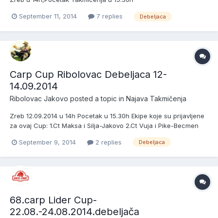
September 11, 2014
7 replies
Debeljaca
Carp Cup Ribolovac Debeljaca 12-
14.09.2014
Ribolovac Jakovo
posted a topic in
Najava Takmičenja
Zreb 12.09.2014 u 14h Pocetak u 15.30h Ekipe koje su prijavljene
za ovaj Cup: 1.Ct Maksa i Silja-Jakovo 2.Ct Vuja i Pike-Becmen
3.Ct Internacionalci-Jakovo 4.Ct Blinker-Zemun 5.Ct Vigi Vi-
September 9, 2014
2 replies
Debeljaca
Obrenovac 6.Ct Pecinci-Pecinci 7.Ct Pirati-Becmen (Box 2 ili Box
9) 8.Ct Osnivaci-Jakovo 9.Ct Ribolovac-Jakovo...
68.carp Lider Cup-
22.08.-24.08.2014.debeljača