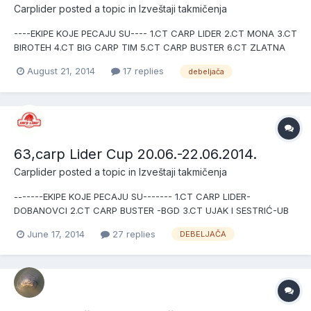
Carplider
posted a topic in
Izveštaji takmičenja
----EKIPE KOJE PECAJU SU---- 1.CT CARP LIDER 2.CT MONA 3.CT
BIROTEH 4.CT BIG CARP TIM 5.CT CARP BUSTER 6.CT ZLATNA
TAJNA 7.CT ALEKSANDAR 8.CT NEMIR I SVEMIR 9.CT ŠIK
August 21, 2014
17 replies
debeljača
63,carp Lider Cup 20.06.-22.06.2014.
Carplider
posted a topic in
Izveštaji takmičenja
-------EKIPE KOJE PECAJU SU------- 1.CT CARP LIDER-
DOBANOVCI 2.CT CARP BUSTER -BGD 3.CT UJAK I SESTRIĆ-UB
4.CT RIBOLOVAC-JAKOVO 5.CT ZLATNI KARAŠ 1-PAVLJIŠ 6.CT
June 17, 2014
27 replies
DEBELJAČA
ZLATNI KARAŠ 2-PAVLIŠ 7.CT ROKADA-VRŠAC 8.CT LIBERO-
MONA-VRANIĆ 9.CT DEBELJAČKA JEZERA-DEBELJAČA