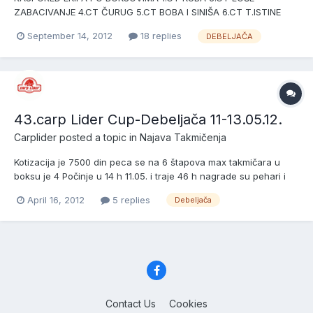
ZABACIVANJE 4.CT ČURUG 5.CT BOBA I SINIŠA 6.CT T.ISTINE
7.CT D i M 8.CT BORČA 9.- 10.CT BIG CARP TIM
September 14, 2012
18 replies
DEBELJAČA
43.carp Lider Cup-Debeljača 11-13.05.12.
Carplider
posted a topic in
Najava Takmičenja
Kotizacija je 7500 din peca se na 6 štapova max takmičara u
boksu je 4 Počinje u 14 h 11.05. i traje 46 h nagrade su pehari i
medalje
April 16, 2012
5 replies
Debeljača
Contact Us
Cookies