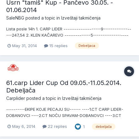
Usrn "tamiš" Kup - Pančevo 30.05. -
01.06.2014
SaleNBG
posted a topic in
Izveštaji takmičenja
Lista posle 14h 1. CARP LIDER --------------------9---------------
---247,54 2. KLEN KAČAREVO --------------5-------------------
-59,16 3. CARP BUSTER -----------------6--------------------
May 31, 2014
15 replies
Debeljaca
-56,38 4. TAMIŠ IV -------------------------3--------------------
-50,06 5. TAMIŠ I I--------------------------1...
61.carp Lider Cup Od 09.05.-11.05.2014.
Debeljača
Carplider
posted a topic in
Izveštaji takmičenja
----------EKIPE KOJE PECAJU SU------ ----1.CT CARP LIDER-
DOBANOVCI ----2.CT NOĆU SPAVAM-DOBANOVCI ----3.CT
MONA-VRANIĆ ----4.CT MAJSTOR I MI-DOBANOVCI ----5.CT
May 6, 2014
22 replies
1
debeljača
BAU-BAU-VRŠAC ----6.CT ACA-BGD ----7.CT AVI CARP-
RUMUNIJA ----8.CT VIGI-VI-OBRENOVC ----9.CT RED CARP TIM-