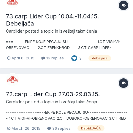
73.carp Lider Cup 10.04.-11.04.15.
Debeljača
Carplider
posted a topic in
Izveštaji takmičenja
========EKIPE KOJE PECAJU SU========= ===1.CT VIGI-VI-
OBRENOVAC ===2.CT FRENKI-BGD ===3.CT CARP LIDER-
DOBANOVCI ===4.CT KONTRAŠI-VRŠAC ===5.CT M.M.M,-VRŠAC
April 6, 2015
16 replies
3
debeljača
===6.CT PAŠTETA-BGD ===7.CT JAKOVO-JAKOVO ===8.CT AVI-
CARP-RUMUNIJA ===9.CT DUBOKO-OBRENOVAC ==10.CT
KENTINI PULENI-LAZAREV...
72.carp Lider Cup 27.03-29.03.15.
Carplider
posted a topic in
Izveštaji takmičenja
----------------------EKIPE KOJE PECAJU SU----------------------
- 1.CT VIGI-VI-OBRENOVAC 2.CT DUBOKO-OBRENOVAC 3.CT RED
CARP TIM-OBRENOVAC 4.CT BAU BAU-VRŠAC 5.CT M.M.M.-
March 26, 2015
36 replies
DEBELJAČA
VRŠAC 6.CT KONTRAŠI-VRŠAC 7.CT PAŠTETA-BGD 8.CT