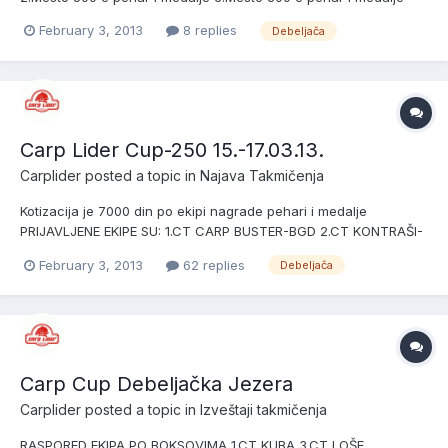
February 3, 2013
8 replies
Debeljača
Carp Lider Cup-250 15.-17.03.13.
Carplider
posted a topic in
Najava Takmičenja
Kotizacija je 7000 din po ekipi nagrade pehari i medalje
PRIJAVLJENE EKIPE SU: 1.CT CARP BUSTER-BGD 2.CT KONTRAŠI-
BG/VS 3.CT CARP LIDER-DOBANOVCI 4.CT CREPAJA-CREPAJA
February 3, 2013
62 replies
Debeljača
5.CT GOLD VIKTORY-VALJEVO ŠIMANOVCI 6.CT PALEŽ-
OBRENOVAC 7.CT BORČA-BORČA 8.CT 9.CT
Carp Cup Debeljačka Jezera
Carplider
posted a topic in
Izveštaji takmičenja
RASPORED EKIPA PO BOKSOVIMA 1.CT KUBA 3.CT LOŠE