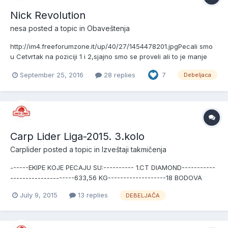
Nick Revolution
nesa
posted a topic in
Obaveštenja
http://im4.freeforumzone.it/up/40/27/1454478201.jpgPecali smo
u Cetvrtak na poziciji 1 i 2,sjajno smo se proveli ali to je manje
bitno od ovoga sto zelim da uradim.Pred polazak kuci pakujuci
September 25, 2016
28 replies
7
Debeljaca
stvari pronasao sam plocicu na kojoj pise ime rod poda kao na
ovoj slici,dakle identicna je kao ova na slici....
Carp Lider Liga-2015. 3.kolo
Carplider
posted a topic in
Izveštaji takmičenja
------EKIPE KOJE PECAJU SU:---------- 1.CT DIAMOND-----------
---------------------633,56 KG-------------------18 BODOVA
2.CT CARP LIDER----------------------------604,88 KG-----------
July 9, 2015
13 replies
DEBELJAČA
--------16 3.CT VK TAŠ-----------------------------------426,30
KG-------------------16 4.CT MAGOVI---------...