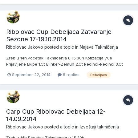
PELAGONOJA-BGD 9.CT JAKOVO-JAKOVO 10.CT NEMANJA-
DEBELJAČA --...
Ribolovac Cup Debeljaca Zatvaranje
Sezone 17-19.10.2014
Ribolovac Jakovo
posted a topic in
Najava Takmičenja
Zreb u 14h.Pocetak Takmicenja u 15.30h Kotizacija 70e
Prijavljene Ekipe 1.Ct Blinker-Zemun 2.Ct Pecinci-Pecinci 3.Ct
Vujke i Piki-Becmen 4.Ct Ribolovac-Jakovo
September 22, 2014
8 replies
Debeljaca
Carp Cup Ribolovac Debeljaca 12-
14.09.2014
Ribolovac Jakovo
posted a topic in
Izveštaji takmičenja
Zreb u 14h,Pocetak Takmicenja u 15.30h