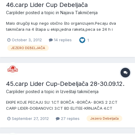
46.carp Lider Cup Debeljača
Carplider
posted a topic in
Najava Takmičenja
Malo drugčiji kup nego obično što organizujem.Pecaju dva
takmičara na 4 štapa u ekipi,jedna raketa,peca se 24 h i
kotizacija je 3500 din početak je 19.10. u 15 h (žreb) pecanje u 16
October 3, 2012
14 replies
1
h i peca se do 20.10. do 16 h peca svih 10 mesta PRIJAVLJENE
EKIPE SU: 1.CT BATTERY SHOP SALE-NBGD 2.CT CARP LIDER-
JEZERO DEBELJAČA
DOB...
45.carp Lider Cup-Debeljača 28-30.09.12.
Carplider
posted a topic in
Izveštaji takmičenja
EKIPE KOJE PECAJU SU: 1.CT BORČA -BORČA- BOKS 2 2.CT
CARP LIDER-DOBANOVCI 3.CT BD ELITEE-KRNJAČA 4.CT
BANOVCI-BANOVCI 5.CT BEČMENCI-BEČMEN 6.CT RIBARI-
September 27, 2012
27 replies
Jezero Debeljača
JAKOVO 7.CT BARABE SA SELA-V.GREDA 8.CT RUŠKE-RUŠANJ
9.CT MILITARY CARP-PANČEVO