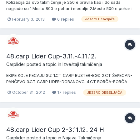
Kotizacija za ovo takmičenje je 250 e pravila kao i do sada
nagrade su 1.Mesto 800 e pehar i medalje 2.Mesto 500 e pehar i
medalje 3.Mesto 300 e pehar i medalje
February 3, 2013
6 replies
Jezero Debeljača
48.carp Lider Cup-3.11.-4.11.12.
Carplider
posted a topic in
Izveštaji takmičenja
EKIPE KOJE PECAJU SU: 1.CT CARP BUSTER-BGD 2.CT ŠEPECAN-
PANČEVO 3.CT CARP LIDER-DOBANOVCI 4.CT BORČA-BORČA
5.CT DVA LOŠA..-PAZOVA 6.CT VITEX-PAZOVA 7.CT GOLD
October 31, 2012
17 replies
JEZERO DEBELJAČA
VIKORY-ŠIMANOVCI VALJEVO 8.CT LEPI-POŽAREVAC 9.CT
MONA-VRANIĆ 10.CT NE VOLIM JA TO-KRNJEŠEVCI
48.carp Lider Cup 2-3.11.12. 24 H
Carplider
posted a topic in
Najava Takmičenja