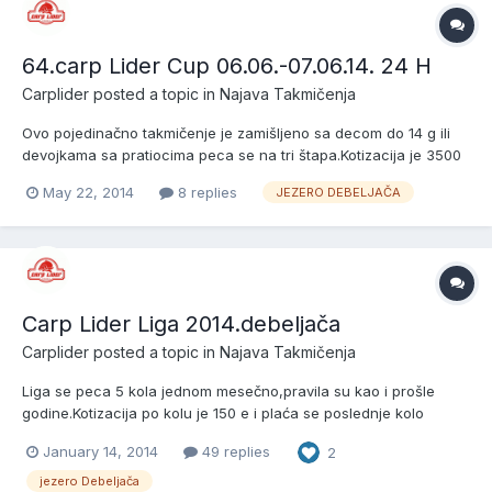
64.carp Lider Cup 06.06.-07.06.14. 24 H
Carplider
posted a topic in
Najava Takmičenja
Ovo pojedinačno takmičenje je zamišljeno sa decom do 14 g ili
devojkama sa pratiocima peca se na tri štapa.Kotizacija je 3500
din peca se 24 h po pravilima Debeljačkih jezera.početak
May 22, 2014
8 replies
JEZERO DEBELJAČA
takmičenja je 06.06.u 14 h i peca se 07.06. do 15 h ----prijavljeni
su---- 1.Laki lider-dobanovci 2.Bojan vitex-pa...
Carp Lider Liga 2014.debeljača
Carplider
posted a topic in
Najava Takmičenja
Liga se peca 5 kola jednom mesečno,pravila su kao i prošle
godine.Kotizacija po kolu je 150 e i plaća se poslednje kolo
unapred svako drugo prilikom dolaska.Peca se tri kola ligaškog
January 14, 2014
49 replies
2
dela i bodovi se sabiraju ,posle toga se peca po sektorima tj.da
pojasnim: 1 , 2 i 3 mesto u ligi pecaju sektor 1 (bo...
jezero Debeljača