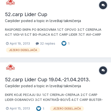
52.carp Lider Cup
Carplider
posted a topic in
Izveštaji takmičenja
RASPORED EKIPA PO BOKSOVIMA 1.CT OPOVO 3.CT CEREPAJA
4.CT VIGI-VI 5.CT BG-PIJACA 6.CT CARP LIDER 7.CT AVI-CARP
8.CT KEKI I PIJATELJI 9.CT KONTRAŠI 10.CT CARP BUSTER
April 19, 2013
32 replies
1
JEZERO DEBELJAČA
52.carp Lider Cup 19.04.-21.04.2013.
Carplider
posted a topic in
Izveštaji takmičenja
EKIPE KOJE PECAJU SU: 1.CT CREPAJA-CREPAJA 2.CT CARP
LIDER-DOBANOVCI 3.CT KONTRAŠI-BG/VŠ 4.CT CARP BUSTER-
BGD 5.CT OPOVO-OPOVO 6.CT AVICARP-RUMUNIJA 7.CT
April 15, 2013
1
JEZERO DEBELJAČA
BATTERY SHOP-BGD 8.CT SKARABEY-BGD 9.CT VIGI-VI-WALKER-