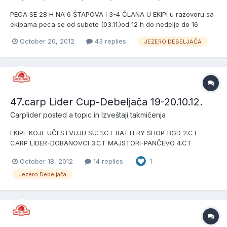
PECA SE 28 H NA 6 ŠTAPOVA I 3-4 ČLANA U EKIPI u razovoru sa
ekipama peca se od subote (03.11.)od 12 h do nedelje do 16
h(04.11.) kotizacija je 4000 din po ekipi skup ekipa je u 10 h 03.
October 20, 2012
43 replies
JEZERO DEBELJAČA
(subota) PRIJAVLJENE EKIPE SU . 1.CT CARP BUSTER-BGD 2.CT
ŠEPECAN-PANČEVO 3.CT CARP LIDER-DOBANOVCI 4.CT MONA-
VR...
47.carp Lider Cup-Debeljača 19-20.10.12.
Carplider
posted a topic in
Izveštaji takmičenja
EKIPE KOJE UČESTVUJU SU: 1.CT BATTERY SHOP-BGD 2.CT
CARP LIDER-DOBANOVCI 3.CT MAJSTORI-PANČEVO 4.CT
BORČA-BORČA 5.CT RIBOLOVAC-JAKOVO 6.CT VIGI-VI-
October 18, 2012
14 replies
1
OBRENOVAC 7.CT MLADOST-PAZOVA 8.CT F D S-JAKOVO 9.CT
NEMANJA I DARKO-PAZOVA 10.CT CARP BUSTER-BGD
Jezero Debeljača