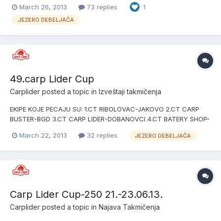
March 26, 2013
73 replies
1
-2.CT VIGI-VI-Obrenovac ----3.CT IN-PRO-Pazova ----4.CT
PERIĆ-Apatin ----5.CT CARP LIDER-Dobanovci ----6.CT
JEZERO DEBELJAČA
SIRMIJUM-S.Mi...
49.carp Lider Cup
Carplider
posted a topic in
Izveštaji takmičenja
EKIPE KOJE PECAJU SU: 1.CT RIBOLOVAC-JAKOVO 2.CT CARP
BUSTER-BGD 3.CT CARP LIDER-DOBANOVCI 4.CT BATERY SHOP-
BGD 5.CT Z.RIBICA-DOBANOVCI 6.CT ZAJEČAR-ZAJEČAR 7.CT
March 22, 2013
32 replies
JEZERO DEBELJAČA
ML BAITS-DOBANOVCI 8.CT RIBOLOVAC 2-JAKOVO 9.CT
MAJSTORI-PANČEVO 10.CT MILENKOVIĆ-PANČEVO
Carp Lider Cup-250 21.-23.06.13.
Carplider
posted a topic in
Najava Takmičenja