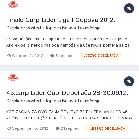
Finale Carp Lider Liga I Cupova 2012.
Carplider
posted a topic in
Najava Takmičenja
Pravo učešća imaju ekipe koje su bile među prvih pet u ligama.
Ako ekipa iz nekog razloga nemože da učestvuje pomera se za
jedno mesto . peca se po pravilima iz lige od 12-14.10. jezero
October 2, 2012
5 replies
JEZERO DEBELJAČA
Debeljača EKIPE KOJE SU POTVRDILE UČEŠĆE SU: 1.CT BORČA-
BORČA 2.CT CARP LIDER-DOBANOVCI 3.CT BD ELITE-KRNJAČA
4.CT...
45.carp Lider Cup-Debeljača 28-30.09.12.
Carplider
posted a topic in
Najava Takmičenja
KOTIZACIJA ZA OVO TAKMIČENJE JE 70 E U TRAJANJU OD 46 H
POČINJE U 14-30 (ŽREB) POČINJE U 16 H PECA SE KAO I DO SADA
, PRAVILA SU ISTA NAGRADE PEHARI I MEDALJE
September 5, 2012
21 replies
JEZERO DEBELJAČA