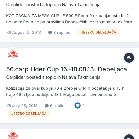
Carplider
posted a topic in
Najava Takmičenja
KOTIZACIJA ZA MEGA CUP JE 500 E Peca 9 ekipa tj.mesto br 2
ne peca.Peca se po pravilima Debeljačkih jezera,max br takičara
ravnopravnih je 5 peca se 52 h počinje 20.09.u 10 h (žreb) u 12 h
August 5, 2013
8 replies
JEZERO DEBELJAČA
takmičenje i peca se do 14 h 22.09. NAGRADE SU 1.MESTO PEHAR
I MEDALJE I 2000 E 2.MESTO PEHAR I MEDALJE I 1000...
56.carp Lider Cup 16.-18.08.13. Debeljača
Carplider
posted a topic in
Najava Takmičenja
Kotizacija za ovaj kup je 70 e Žreb je u 14 h početak je u 15 h i
traje 46 h tj.do nedelje u 13 h.Mogu pecati ravnomerno 5
takmičara max a min 2 na 6 štapova.Nagade su pehari i medalje
July 25, 2013
6 replies
1
----PRIJAVLJENE EKIPE SU---- 1.CT CARP BUSTER-BGD 2.CT
CARP LIDER-DOBANOVCI 3.CT DUBOKO-OBRENOVAC 4.CT
JEZERO DEBELJAČA
SEVERNA...