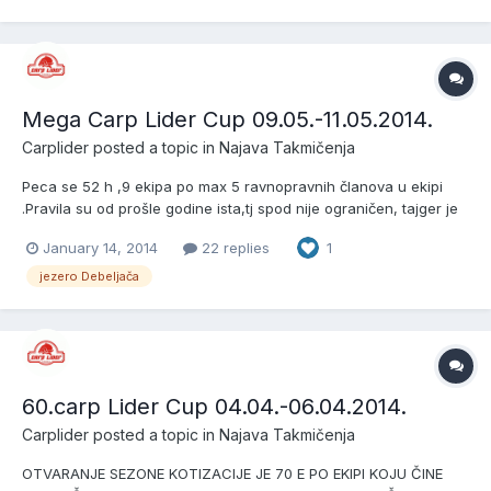
Mega Carp Lider Cup 09.05.-11.05.2014.
Carplider
posted a topic in
Najava Takmičenja
Peca se 52 h ,9 ekipa po max 5 ravnopravnih članova u ekipi
.Pravila su od prošle godine ista,tj spod nije ograničen, tajger je
dozvoljen itd. kotizacije je 500e po ekipi noću je zabanjeno
January 14, 2014
22 replies
1
hranjenje kobrom, praćkom, rukom lopatom može se hraniti
samo pomoću štapa za pecanje i to pva koncem ili mrežo...
jezero Debeljača
60.carp Lider Cup 04.04.-06.04.2014.
Carplider
posted a topic in
Najava Takmičenja
OTVARANJE SEZONE KOTIZACIJE JE 70 E PO EKIPI KOJU ČINE