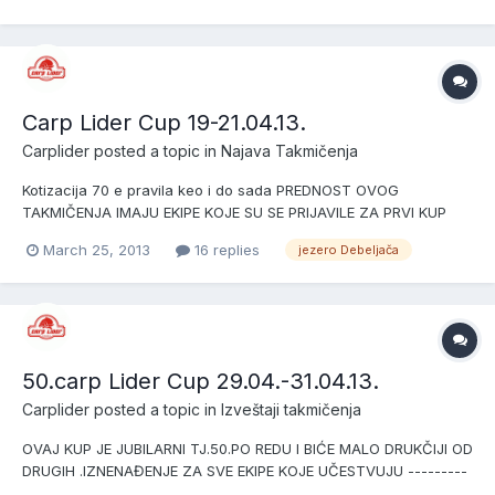
OBRENOVAC
Carp Lider Cup 19-21.04.13.
Carplider
posted a topic in
Najava Takmičenja
Kotizacija 70 e pravila keo i do sada PREDNOST OVOG
TAKMIČENJA IMAJU EKIPE KOJE SU SE PRIJAVILE ZA PRVI KUP
KOJI JE OTKAZAN ZBOG VREMENA PRIJAVLJENE EKIPE SU 1.CT
March 25, 2013
16 replies
jezero Debeljača
CREPAJA-CREPAJA 2.CT CARP LIDER-DOBANOVCI 3.CT
50.carp Lider Cup 29.04.-31.04.13.
Carplider
posted a topic in
Izveštaji takmičenja
OVAJ KUP JE JUBILARNI TJ.50.PO REDU I BIĆE MALO DRUKČIJI OD
DRUGIH .IZNENAĐENJE ZA SVE EKIPE KOJE UČESTVUJU ---------
--PRIJAVLJENE EKIPE SU:-------- ----1.CT PALEŽ-Obrenovac ---