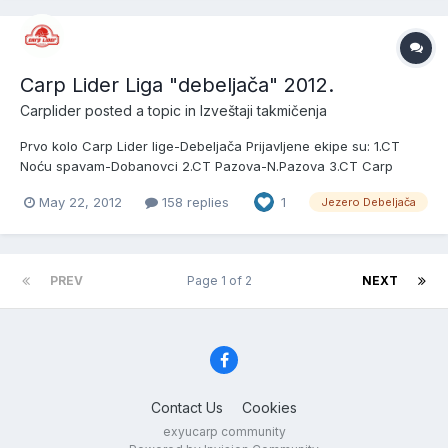
Carp Lider Liga "debeljača" 2012.
Carplider
posted a topic in
Izveštaji takmičenja
Prvo kolo Carp Lider lige-Debeljača Prijavljene ekipe su: 1.CT
Noću spavam-Dobanovci 2.CT Pazova-N.Pazova 3.CT Carp
Lider-Dobanovci 4.CT Ribolovački trofej-Surčin 5.CT RNP
May 22, 2012
158 replies
1
Jezero Debeljača
Milenković-Pančevo 6.CT BD Elitee-Krnjača 7.CT Max-Inđija 8.CT
Beograd-Dobanovci 9.CT Borča-Borča 10.CT Vir-Bečmen Peca br
2
PREV
Page 1 of 2
NEXT
Contact Us
Cookies
exyucarp community