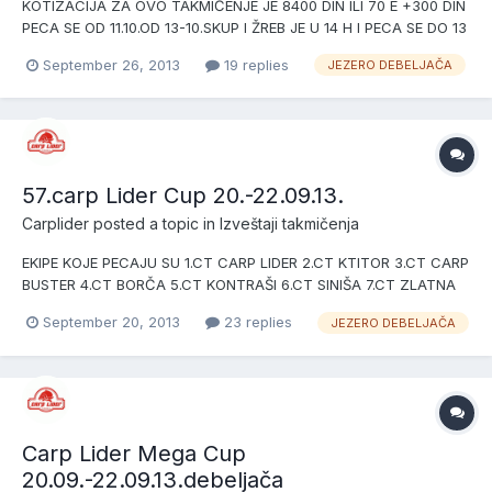
KOTIZACIJA ZA OVO TAKMIČENJE JE 8400 DIN ILI 70 E +300 DIN
PECA SE OD 11.10.OD 13-10.SKUP I ŽREB JE U 14 H I PECA SE DO 13
H (46 H) PRAVILNIK JE ISTI KAO I DO SADA .ORGANIZOVAN
September 26, 2013
19 replies
JEZERO DEBELJAČA
RUČAK ZA SVE UČESNIKE TAKMIČANJA NAGRADE SU PEHARI I
MEDALJE MOŽE SE PECATI I MESTO BR 2 KOTIZACIJA JE 3500
DIN I NE ŽREBA...
57.carp Lider Cup 20.-22.09.13.
Carplider
posted a topic in
Izveštaji takmičenja
EKIPE KOJE PECAJU SU 1.CT CARP LIDER 2.CT KTITOR 3.CT CARP
BUSTER 4.CT BORČA 5.CT KONTRAŠI 6.CT SINIŠA 7.CT ZLATNA
TAJNA 8.CT MANGUPI NK 9.CT GAGULA PENDULA FURTULA
September 20, 2013
23 replies
JEZERO DEBELJAČA
Carp Lider Mega Cup
20.09.-22.09.13.debeljača