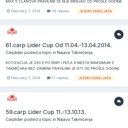
MAX 5 ČLANOVA PRAVILNIK SE NIJE MENJAO OD PROŠLE GODINE
PRIJAVLJENE EKIPE SU: 1.CT
February 7, 2014
36 replies
JEZERO DEBELJAČA
61.carp Lider Cup Od 11.04.-13.04.2014.
Carplider
posted a topic in
Najava Takmičenja
KOTIZACIJA JE 250 E PO EKIPI I PECA 9 MESTA MAKSIMUM 5
TAKMIČARA BEZ ZAMENE PRAVILNIK JE ISTI OD PROŠLE GODINE
TJ.SPOD NE OGRANIČEN TAJGER DOZVOLJEN.... -----NAGRADE
February 7, 2014
17 replies
JEZERO DEBELJAČA
SU------ 1.PEHAR I MEDALJE +800E 2.PEHAR I MEDALJE +500E
3.PEHAR I MEDALJE +300E ---------------PRIJAVLJENE EKIPE SU--
-----...
59.carp Lider Cup 11.-13.10.13.
Carplider
posted a topic in
Najava Takmičenja