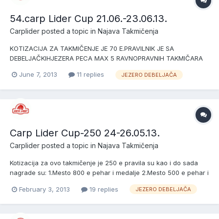
54.carp Lider Cup 21.06.-23.06.13.
Carplider
posted a topic in
Najava Takmičenja
KOTIZACIJA ZA TAKMIČENJE JE 70 E.PRAVILNIK JE SA
DEBELJAČKIHJEZERA PECA MAX 5 RAVNOPRAVNIH TAKMIČARA
NA 6 ŠTAPOVA MESTO BR 2 NE ULAZI U ŽREB.POČETAK JE 21.06.
June 7, 2013
11 replies
JEZERO DEBELJAČA
U 14 H (ŽREB) I PECA SE DO 23.06.13 H PRIJAVLJENE EKIPE SU:
1.CT MAJSTOR I MI-DOBANOVCI 2.CT CARP LIDER-DOBANOVCI
3.CT BATTERY SHOP-BGD 4.C...
Carp Lider Cup-250 24-26.05.13.
Carplider
posted a topic in
Najava Takmičenja
Kotizacija za ovo takmičenje je 250 e pravila su kao i do sada
nagrade su: 1.Mesto 800 e pehar i medalje 2.Mesto 500 e pehar i
medalje 3.Mesto 300 e pehar i medalje PRIJAVLJENE EKIPE SU:
February 3, 2013
19 replies
JEZERO DEBELJAČA
1.CT Barabe sa sela-Greda 2.CT