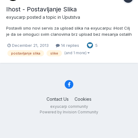
Ihost - Postavljanje Slika
exyucarp
posted a topic in
Uputstva
Postavili smo novi servis za upload slika na exyucarpu: iHost Cilj
je da se omoguci svim clanovima brz upload bez mesanja ostalih
servisa za postavljanje slika jer mnogi imaju problema sa istim. U
December 21, 2013
14 replies
5
prilogu detaljno obavestenje kako postavljate sliku na forum:
iHost se nalazi ovde: 1.Kliknite i ud...
(and 1 more)
postavljanje slika
slike
Contact Us
Cookies
exyucarp community
Powered by Invision Community