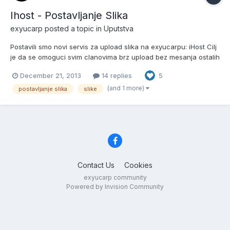
Ihost - Postavljanje Slika
exyucarp
posted a topic in
Uputstva
Postavili smo novi servis za upload slika na exyucarpu: iHost Cilj
je da se omoguci svim clanovima brz upload bez mesanja ostalih
servisa za postavljanje slika jer mnogi imaju problema sa istim. U
December 21, 2013
14 replies
5
prilogu detaljno obavestenje kako postavljate sliku na forum:
iHost se nalazi ovde: 1.Kliknite i ud...
(and 1 more)
postavljanje slika
slike
Contact Us
Cookies
exyucarp community
Powered by Invision Community