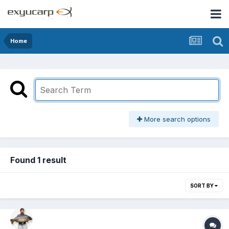
Home
More search options
Found 1 result
SORT BY