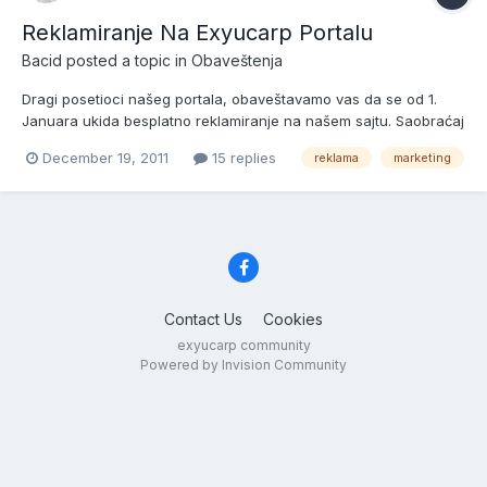
Reklamiranje Na Exyucarp Portalu
Bacid
posted a topic in
Obaveštenja
Dragi posetioci našeg portala, obaveštavamo vas da se od 1.
Januara ukida besplatno reklamiranje na našem sajtu. Saobraćaj
na sajtu, hosting i sve ostalo što prati našu lepu priču moramo
December 19, 2011
15 replies
reklama
marketing
pokriti barem delom od marketinga. Mnogi prodavci su se
afirmisali upravo na našem sajtu, mnoge akcije su uspeš...
Contact Us
Cookies
exyucarp community
Powered by Invision Community