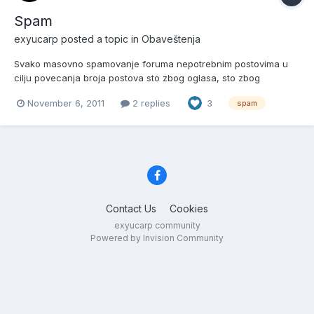
Spam
exyucarp
posted a topic in
Obaveštenja
Svako masovno spamovanje foruma nepotrebnim postovima u
cilju povecanja broja postova sto zbog oglasa, sto zbog
druzenja exyucarp bice sankcionisano suspenzijom od 24h sa
November 6, 2011
2 replies
3
spam
foruma. Ukoliko se Spam nastavi sledeca suspenzija je 7 dana, a
nakon toga mesec dana. Posle toga je zabrana trajna. Necu
vise...
Contact Us
Cookies
exyucarp community
Powered by Invision Community