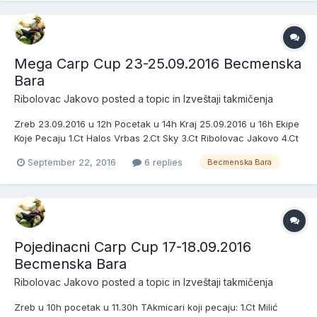
Mega Carp Cup 23-25.09.2016 Becmenska
Bara
Ribolovac Jakovo
posted a topic in
Izveštaji takmičenja
Zreb 23.09.2016 u 12h Pocetak u 14h Kraj 25.09.2016 u 16h Ekipe
Koje Pecaju 1.Ct Halos Vrbas 2.Ct Sky 3.Ct Ribolovac Jakovo 4.Ct
Celsi 5.Ct King Carp Team 6.Ct Zajecarci 7.Ct Mile i Stane 8.Ct 3
September 22, 2016
6 replies
Becmenska Bara
in 1 9.Ct Borca 10.Ct Jasacarp 11.Ct Vs Pancevo 12.Ct Biroteh -
Mona 13.Ct Kemba i Geometar 14.Ct Svarc...
Pojedinacni Carp Cup 17-18.09.2016
Becmenska Bara
Ribolovac Jakovo
posted a topic in
Izveštaji takmičenja
Zreb u 10h pocetak u 11.30h TAkmicari koji pecaju: 1.Ct Milić