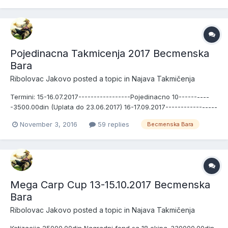
*1 Sektor Ct Strumfovi 1 *2 Sektor Ct Strumfovi 2...
Pojedinacna Takmicenja 2017 Becmenska
Bara
Ribolovac Jakovo
posted a topic in
Najava Takmičenja
Termini: 15-16.07.2017-----------------Pojedinacno 10----------
-3500.00din (Uplata do 23.06.2017) 16-17.09.2017-----------------
Pojedinacno 11-----------3500.00din (Uplata do 25.08.2017) 21-
November 3, 2016
59 replies
Becmenska Bara
22.10.2017-----------------Pojedinacno 12-----------3500.00din
(Uplata do 29.09.2017) Zatvaranje Nagrade Peha...
Mega Carp Cup 13-15.10.2017 Becmenska
Bara
Ribolovac Jakovo
posted a topic in
Najava Takmičenja