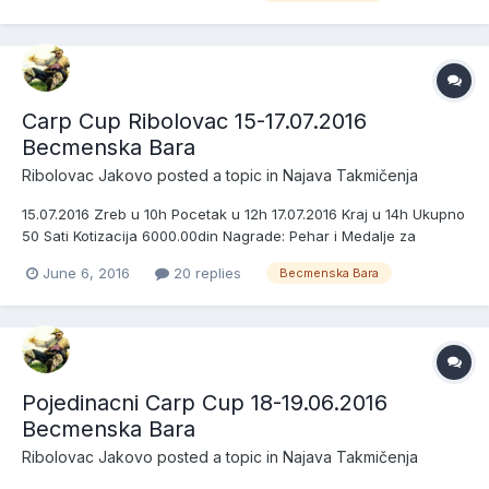
sistemu jedan stap-jedna udica Dozvol...
Carp Cup Ribolovac 15-17.07.2016
Becmenska Bara
Ribolovac Jakovo
posted a topic in
Najava Takmičenja
15.07.2016 Zreb u 10h Pocetak u 12h 17.07.2016 Kraj u 14h Ukupno
50 Sati Kotizacija 6000.00din Nagrade: Pehar i Medalje za
Pobednike Sektora+Pehar za najvecu ulovljenu Ribu Novcane
June 6, 2016
20 replies
Becmenska Bara
Nagrade Sa 12,13 i 14 Ekipa Pobednici Sektora Osvajaju ----
-6000.00din Sa 15,16 i 17 Ekipa Pobednici Sek...
Pojedinacni Carp Cup 18-19.06.2016
Becmenska Bara
Ribolovac Jakovo
posted a topic in
Najava Takmičenja