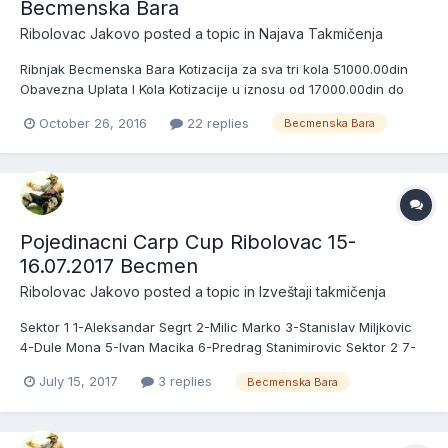
Becmenska Bara
Ribolovac Jakovo
posted a topic in
Najava Takmičenja
Ribnjak Becmenska Bara Kotizacija za sva tri kola 51000.00din
Obavezna Uplata I Kola Kotizacije u iznosu od 17000.00din do
01.02.2017 cime se potvrdjuje ucesce u ligi u suprotnom ubacuje
October 26, 2016
22 replies
Becmenska Bara
se rezrvna ekipa. Poslednji dan za uplatu sva tri kola je
31.05.2017god Po zavrsetku treceg kola pobednicima se n...
Pojedinacni Carp Cup Ribolovac 15-
16.07.2017 Becmen
Ribolovac Jakovo
posted a topic in
Izveštaji takmičenja
Sektor 1 1-Aleksandar Segrt 2-Milic Marko 3-Stanislav Miljkovic
4-Dule Mona 5-Ivan Macika 6-Predrag Stanimirovic Sektor 2 7-
Nenad Stefanovic 8-Marko Hrvacanin 9-Milan Berak 10-Darko 11-
July 15, 2017
3 replies
Becmenska Bara
Tankosic Family 12-Vlajosi 13-Krle Sektor 3 14-Mrca 15-Frenky
16-Nemanja Gasi 17-Didy i Rama 18-Daca i Mika 19-Igor...