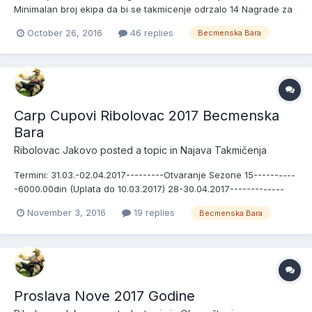
Minimalan broj ekipa da bi se takmicenje odrzalo 14 Nagrade za
pobednike sektora sa brojem prijavljenih ekipa: 18 ekipa---------
October 26, 2016
46 replies
Becmenska Bara
--------------------110000.00din 17 ekipa-------------------------
----100000.00din 16 ekipa-------------------...
Carp Cupovi Ribolovac 2017 Becmenska
Bara
Ribolovac Jakovo
posted a topic in
Najava Takmičenja
Termini: 31.03.-02.04.2017---------Otvaranje Sezone 15----------
-6000.00din (Uplata do 10.03.2017) 28-30.04.2017-------------
Prvomajsko Druzenje-----------6000.00din-BB (Uplata do
November 3, 2016
19 replies
Becmenska Bara
06.04.2017) 16-18.06.2017-------------Carp Cup Ribolovac 16----
-----6000.00din (Uplata do 25.05.2017) 18-20.08.2017----...
Proslava Nove 2017 Godine