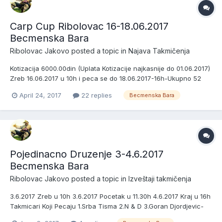
Carp Cup Ribolovac 16-18.06.2017
Becmenska Bara
Ribolovac Jakovo
posted a topic in
Najava Takmičenja
Kotizacija 6000.00din (Uplata Kotizacije najkasnije do 01.06.2017)
Zreb 16.06.2017 u 10h i peca se do 18.06.2017-16h-Ukupno 52
sata Peca maksimalno 19 ekipa Peca se u tri Sektora Sektor
April 24, 2017
22 replies
Becmenska Bara
1:1,2,3,4,5 i 6 Sektor 2:7,8,9,10,11,12 i 13 Sektor 3:14,15,16,17,18 i 19
Nagrade za prva tri mesta u sva tri sekt...
Pojedinacno Druzenje 3-4.6.2017
Becmenska Bara
Ribolovac Jakovo
posted a topic in
Izveštaji takmičenja
3.6.2017 Zreb u 10h 3.6.2017 Pocetak u 11.30h 4.6.2017 Kraj u 16h
Takmicari Koji Pecaju 1.Srba Tisma 2.N & D 3.Goran Djordjevic-
Cale 4.Kiza Banjica 5.Rama Kruezi 6.Barjaktarevic Aleksandar