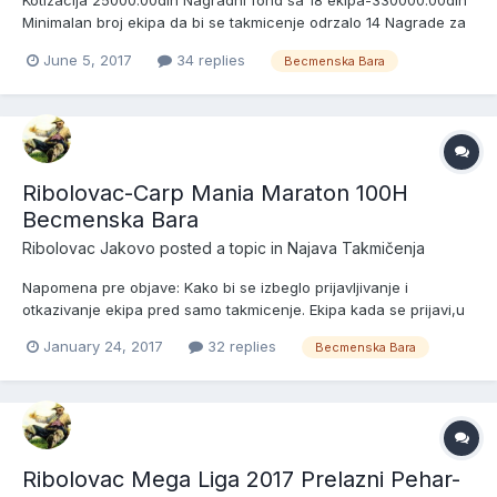
Kotizacija 25000.00din Nagradni fond sa 18 ekipa-330000.00din
Minimalan broj ekipa da bi se takmicenje odrzalo 14 Nagrade za
pobednike sektora sa brojem prijavljenih ekipa: 18 ekipa---------
June 5, 2017
34 replies
Becmenska Bara
--------------------110000.00din 17 ekipa-------------------------
----100000.00din 16 ekipa-------------------...
Ribolovac-Carp Mania Maraton 100H
Becmenska Bara
Ribolovac Jakovo
posted a topic in
Najava Takmičenja
Napomena pre objave: Kako bi se izbeglo prijavljivanje i
otkazivanje ekipa pred samo takmicenje. Ekipa kada se prijavi,u
narednih pet dana je u obavezi da uplati 2500.00din (20e) jer u
January 24, 2017
32 replies
Becmenska Bara
suprotnom nece se smatrati kao prijavljena ekipa! Ekipa ako
uplati 2500.00din a kasnije odustane od takmicenja "Nov...
Ribolovac Mega Liga 2017 Prelazni Pehar-