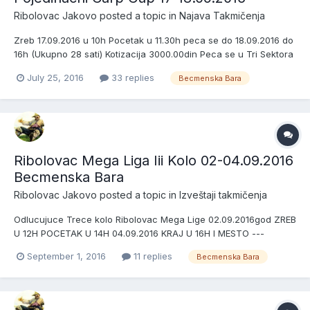
Ribolovac Jakovo
posted a topic in
Najava Takmičenja
Zreb 17.09.2016 u 10h Pocetak u 11.30h peca se do 18.09.2016 do
16h (Ukupno 28 sati) Kotizacija 3000.00din Peca se u Tri Sektora
Nagrade Pehar za prva tri mesta u sva tri sektora + pehar za
July 25, 2016
33 replies
Becmenska Bara
najvecu ulovljenu ribu na celoj stazi) Peca se na tri stapa po
sistemu jedan stap-jedna udica Dozvol...
Ribolovac Mega Liga Iii Kolo 02-04.09.2016
Becmenska Bara
Ribolovac Jakovo
posted a topic in
Izveštaji takmičenja
Odlucujuce Trece kolo Ribolovac Mega Lige 02.09.2016god ZREB
U 12H POCETAK U 14H 04.09.2016 KRAJ U 16H I MESTO ---
-150000.00DIN II MESTO ---100000.00DIN III MESTO ---
September 1, 2016
11 replies
Becmenska Bara
60000.00DIN Raspored Po Sektorima III Kola 02-04.09.2016
Sektor 1 Pabisa Milos & Zare Tea Meleg Baits Sremci 3in1 Male
Vode...