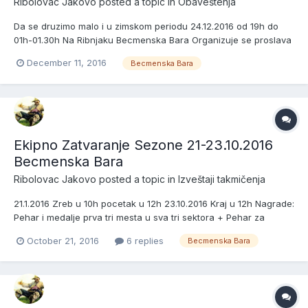
Ribolovac Jakovo
posted a topic in
Obaveštenja
Da se druzimo malo i u zimskom periodu 24.12.2016 od 19h do
01h-01.30h Na Ribnjaku Becmenska Bara Organizuje se proslava
Nove Godine za Ribolovce. Teleca Corba,Mesano Meso sa
December 11, 2016
Becmenska Bara
Pekarskim Krompirom+Salata i Pice domaci program
Neograniceno Cena po osobi 1500.00din + 200.00din za muziku.
Svi zain...
Ekipno Zatvaranje Sezone 21-23.10.2016
Becmenska Bara
Ribolovac Jakovo
posted a topic in
Izveštaji takmičenja
21.1.2016 Zreb u 10h pocetak u 12h 23.10.2016 Kraj u 12h Nagrade:
Pehar i medalje prva tri mesta u sva tri sektora + Pehar za
Najvecu ulovljenu Ribu Ekipe koje pecaju Sektor 1 1-Ct Enigma 2-
October 21, 2016
6 replies
Becmenska Bara
Ct 3 Promila 3-Ct Pijani Saran Sr.Mitrovica 4-Ct Viktorija 5-Ct
Svarc & Frenky 6-Ct Blinker Sektor 2 7-C...