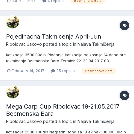
June 2, 2017
4 replies
Becmenska Bara
7.Vlada Dejanovic 8.Ogi 9.Vulkan-Dejan Petrovic 10.Mrca Surcin
11.Rastemo - Strahinja Piazza Djordjevic 12.Ban...
Pojedinacna Takmicenja April-Jun
Ribolovac Jakovo
posted a topic in
Najava Takmičenja
Kotizacija 3500.00din-Placanje kotizacije najkasnije 14 dana pre
takmicenja Becmenska Bara Termini: 22-23.04.2017 03-
04.06.2017 Zreb u 10h-----------------22.04.2017------
February 14, 2017
25 replies
Becmenska Bara
-12.05.2017 Pocetak 11.30h----------03.06.2017-------12.05.2017
Kraj 16h--------------------04.06.2017----...
Mega Carp Cup Ribolovac 19-21.05.2017
Becmenska Bara
Ribolovac Jakovo
posted a topic in
Najava Takmičenja
Kotizacija 25000.00din Nagradni fond sa 18 ekipa-330000.00din