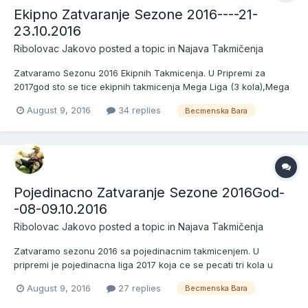
Ekipno Zatvaranje Sezone 2016----21-
23.10.2016
Ribolovac Jakovo
posted a topic in
Najava Takmičenja
Zatvaramo Sezonu 2016 Ekipnih Takmicenja. U Pripremi za
2017god sto se tice ekipnih takmicenja Mega Liga (3 kola),Mega
Kup (2) i Ribolovac Kupovi (4) 21.10.2016 Zreb u 10h Pocetak u
August 9, 2016
34 replies
Becmenska Bara
12h 23.10.2016 Kraj u 12h Kotizacija 5000.00din Nagrade: Pehari i
Medalje za Prva Tri Mesta u Svakom Sektoru + Pehar...
Pojedinacno Zatvaranje Sezone 2016God-
-08-09.10.2016
Ribolovac Jakovo
posted a topic in
Najava Takmičenja
Zatvaramo sezonu 2016 sa pojedinacnim takmicenjem. U
pripremi je pojedinacna liga 2017 koja ce se pecati tri kola u
periodu April,Maj i Jun. Becmenska Bara Zreb 08.10.2016 u 10h
August 9, 2016
27 replies
Becmenska Bara
Pocetak u 11.30h peca se do 09.10.2016 do 16h (Ukupno 28 sati)
Kotizacija 3000.00din Peca se u Tri Sektora Nagrade Pehar...