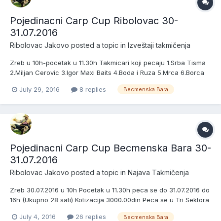
Pojedinacni Carp Cup Ribolovac 30-
31.07.2016
Ribolovac Jakovo
posted a topic in
Izveštaji takmičenja
Zreb u 10h-pocetak u 11.30h Takmicari koji pecaju 1.Srba Tisma
2.Miljan Cerovic 3.Igor Maxi Baits 4.Boda i Ruza 5.Mrca 6.Borca
7.Crni In 8.Vake i Duca Bait Service 9.Ogi 10.Kurjacki Pecinci
July 29, 2016
8 replies
Becmenska Bara
11.Luka i Vlada Valjevo 12.Majic Family 13.Bulajic Omerta
14.Vladimir Djermanovic 15.Bojan 16.Milic Marko 17.L...
Pojedinacni Carp Cup Becmenska Bara 30-
31.07.2016
Ribolovac Jakovo
posted a topic in
Najava Takmičenja
Zreb 30.07.2016 u 10h Pocetak u 11.30h peca se do 31.07.2016 do
16h (Ukupno 28 sati) Kotizacija 3000.00din Peca se u Tri Sektora
Nagrade Pehar za prva tri mesta u sva tri sektora + pehar za
July 4, 2016
26 replies
Becmenska Bara
najvecu ulovljenu ribu na celoj stazi) Peca se na tri stapa po