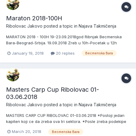
Maraton 2018-100H
Ribolovac Jakovo
posted a topic in
Najava Takmičenja
MARATON 2018 - 100H 19-23.09.2018god Ribnjak Becmenska
Bara-Beograd-Srbija. 19.09.2018 Zreb u 10h-Pocetak u 12h
23.09.2018 Kraj u 16h Peca se u tri sektora po 6 ekipa Kotizacija
January 19, 2018
20 replies
Becmenska Bara
350e Nagrade za pobednike sektora:Pehar+Medalje+1700e
Pehar za najvecu ribu na stazi. PRIJAVLJENA EKIPA JE U OBAVEZI
DA NA...
Masters Carp Cup Ribolovac 01-
03.06.2018
Ribolovac Jakovo
posted a topic in
Najava Takmičenja
MASTERS CARP CUP RIBOLOVAC 01-03.06.2018 *Postoji jedan
kapiten koji ce da zreba sva tri sektora. *Posle zreba podekipe
se medjusobno dogovaraju koja ce podekipa u kojem sektoru da
March 20, 2018
Becmenska Bara
peca. Primer Ct Strumfovi imaju 3 podekipe i njihov naziv bi bio