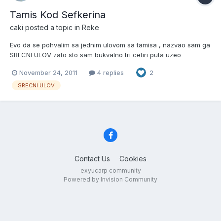
Tamis Kod Sefkerina
caki
posted a topic in
Reke
Evo da se pohvalim sa jednim ulovom sa tamisa , nazvao sam ga
SRECNI ULOV zato sto sam bukvalno tri cetiri puta uzeo
blinkeraski stap u ruke i eto soma od 14,7 kg , Iskreno mojoj
November 24, 2011
4 replies
2
sreci nije bilo kraja drugari tu pecaju godinama i poznaju
maltene svaki kamen , panj , rupu i oni su me ucili sta i...
SRECNI ULOV
Contact Us
Cookies
exyucarp community
Powered by Invision Community