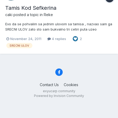
Tamis Kod Sefkerina
caki
posted a topic in
Reke
Evo da se pohvalim sa jednim ulovom sa tamisa , nazvao sam ga
SRECNI ULOV zato sto sam bukvalno tri cetiri puta uzeo
blinkeraski stap u ruke i eto soma od 14,7 kg , Iskreno mojoj
November 24, 2011
4 replies
2
sreci nije bilo kraja drugari tu pecaju godinama i poznaju
maltene svaki kamen , panj , rupu i oni su me ucili sta i...
SRECNI ULOV
Contact Us
Cookies
exyucarp community
Powered by Invision Community