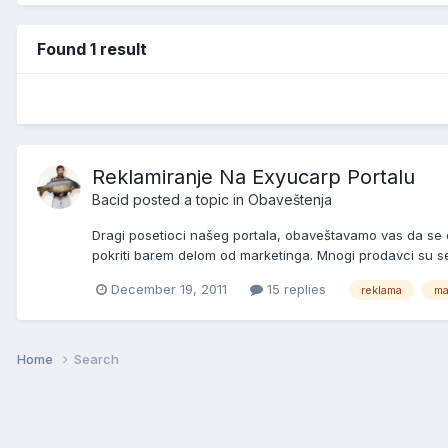
Found 1 result
Reklamiranje Na Exyucarp Portalu
Bacid
posted a topic in
Obaveštenja
Dragi posetioci našeg portala, obaveštavamo vas da se o
pokriti barem delom od marketinga. Mnogi prodavci su se
December 19, 2011
15 replies
reklama
ma
Home
Search