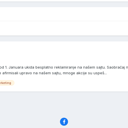
d 1. Januara ukida besplatno reklamiranje na našem sajtu. Saobraćaj na
 afirmisali upravo na našem sajtu, mnoge akcije su uspeš...
rketing