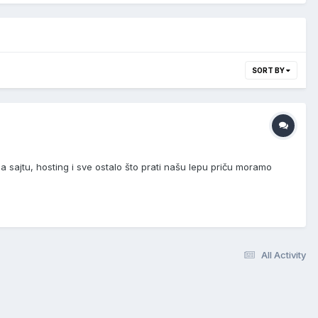
SORT BY
 sajtu, hosting i sve ostalo što prati našu lepu priču moramo
All Activity