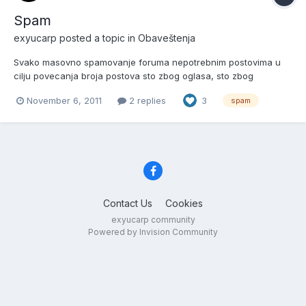
Spam
exyucarp
posted a topic in
Obaveštenja
Svako masovno spamovanje foruma nepotrebnim postovima u
cilju povecanja broja postova sto zbog oglasa, sto zbog
druzenja exyucarp bice sankcionisano suspenzijom od 24h sa
November 6, 2011
2 replies
3
spam
foruma. Ukoliko se Spam nastavi sledeca suspenzija je 7 dana, a
nakon toga mesec dana. Posle toga je zabrana trajna. Necu
vise...
Contact Us
Cookies
exyucarp community
Powered by Invision Community