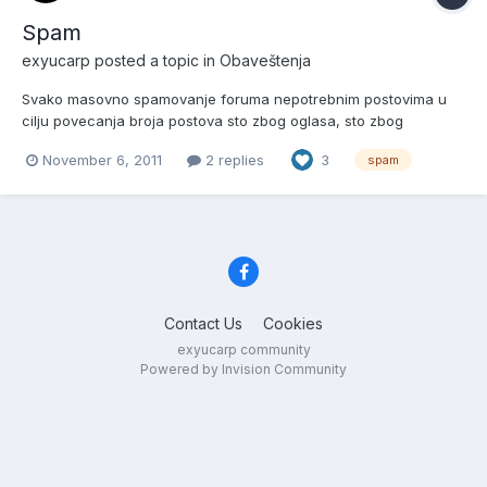
Spam
exyucarp
posted a topic in
Obaveštenja
Svako masovno spamovanje foruma nepotrebnim postovima u
cilju povecanja broja postova sto zbog oglasa, sto zbog
druzenja exyucarp bice sankcionisano suspenzijom od 24h sa
November 6, 2011
2 replies
3
spam
foruma. Ukoliko se Spam nastavi sledeca suspenzija je 7 dana, a
nakon toga mesec dana. Posle toga je zabrana trajna. Necu
vise...
Contact Us
Cookies
exyucarp community
Powered by Invision Community