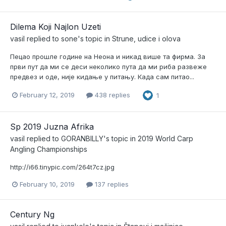
Dilema Koji Najlon Uzeti
vasil
replied to
sone
's topic in
Strune, udice i olova
Пецао прошле године на Неона и никад више та фирма. За
први пут да ми се деси неколико пута да ми риба развеже
предвез и оде, није кидање у питању. Када сам питао...
February 12, 2019
438 replies
1
Sp 2019 Juzna Afrika
vasil
replied to
GORANBILLY
's topic in
2019 World Carp
Angling Championships
http://i66.tinypic.com/264t7cz.jpg
February 10, 2019
137 replies
Century Ng