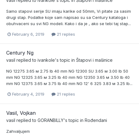
vasil
replied to
ivankole
's topic in
Štapovi i mašinice
Samo stapovi serije SU imaju karike od 50mm, Vi pitate za sasim
drugi stap. Podatke koje sam napisao su sa Century kataloga i
obuhvaceni su svi NG modeli. Kako i da je , ako se tebi taj stap...
February 6, 2019
21 replies
Century Ng
vasil
replied to
ivankole
's topic in
Štapovi i mašinice
NG 12275 3.65 м 2.75 lb 40 mm NG 12300 SU 3.65 м 3.00 lb 50
mm NG 12325 3.65 м 3.25 lb 40 mm NG 12350 3.65 м 3.50 lb 40
mm NG 12375 3.65 м 3.75 lb 40 mm NG 12' 6 325 3.83 м 3.25 lb...
February 4, 2019
21 replies
Vasil, Vojkan
vasil
replied to
GORANBILLY
's topic in
Rođendani
Zahvaljujem