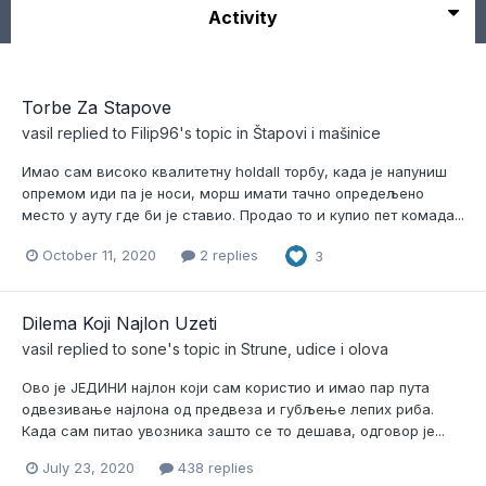
Activity
Torbe Za Stapove
vasil
replied to
Filip96
's topic in
Štapovi i mašinice
Имао сам високо квалитетну holdall торбу, када је напуниш
опремом иди па је носи, морш имати тачно опредељено
место у ауту где би је ставио. Продао то и купио пет комада...
October 11, 2020
2 replies
3
Dilema Koji Najlon Uzeti
vasil
replied to
sone
's topic in
Strune, udice i olova
Ово је ЈЕДИНИ најлон који сам користио и имао пар пута
одвезивање најлона од предвеза и губљење лепих риба.
Када сам питао увозника зашто се то дешава, одговор је...
July 23, 2020
438 replies