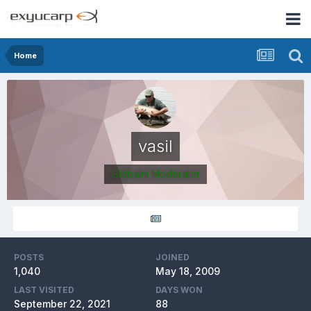
Home
vasil
Globalni Moderator
POSTS
JOINED
1,040
May 18, 2009
LAST VISITED
DAYS WON
September 22, 2021
88