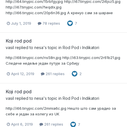
http://i64.tinypic.com/15rbfgy.jpg http://i67.tinypic.com/2i6jsz5.jpg
http://i67.tinypic.com/fwqdlx.jpg
http://i66.tinypic.com/20p6n36.jpg А кренуо сам за шаране
July 1, 2019
78 replies
7
Koji rod pod
vasil
replied to
nesa
's topic in
Rod Pod i Indikatori
http://i68.tinypic.com/ns58n.jpg http://i63.tinypic.com/2r61b21.jpg
Следече недеље један путује за Србију
April 12, 2019
261 replies
2
Koji rod pod
vasil
replied to
nesa
's topic in
Rod Pod i Indikatori
http://i66.tinypic.com/2mmia6c.jpg Нешто што сам урадио за
себе и један за колегу из UK
April 6, 2019
261 replies
7