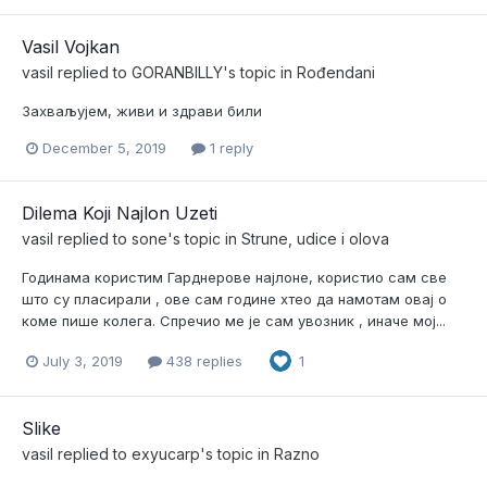
Vasil Vojkan
vasil
replied to
GORANBILLY
's topic in
Rođendani
Захваљујем, живи и здрави били
December 5, 2019
1 reply
Dilema Koji Najlon Uzeti
vasil
replied to
sone
's topic in
Strune, udice i olova
Годинама користим Гарднерове најлоне, користио сам све
што су пласирали , ове сам године хтео да намотам овај о
коме пише колега. Спречио ме је сам увозник , иначе мој...
July 3, 2019
438 replies
1
Slike
vasil
replied to
exyucarp
's topic in
Razno