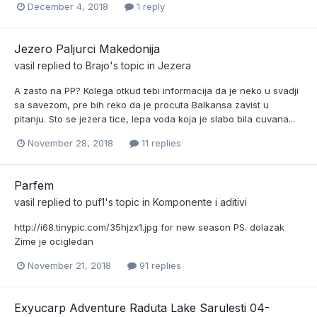
December 4, 2018
1 reply
Jezero Paljurci Makedonija
vasil
replied to
Brajo
's topic in
Jezera
A zasto na PP? Kolega otkud tebi informacija da je neko u svadji
sa savezom, pre bih reko da je procuta Balkansa zavist u
pitanju. Sto se jezera tice, lepa voda koja je slabo bila cuvana...
November 28, 2018
11 replies
Parfem
vasil
replied to
puf1
's topic in
Komponente i aditivi
http://i68.tinypic.com/35hjzx1.jpg for new season PS. dolazak
Zime je ocigledan
November 21, 2018
91 replies
Exyucarp Adventure Raduta Lake Sarulesti 04-