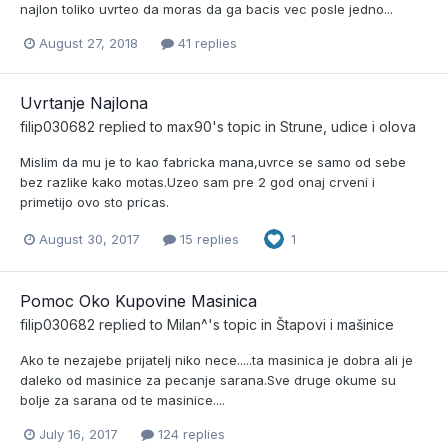
najlon toliko uvrteo da moras da ga bacis vec posle jedno...
August 27, 2018
41 replies
Uvrtanje Najlona
filip030682
replied to
max90
's topic in
Strune, udice i olova
Mislim da mu je to kao fabricka mana,uvrce se samo od sebe
bez razlike kako motas.Uzeo sam pre 2 god onaj crveni i
primetijo ovo sto pricas.
August 30, 2017
15 replies
1
Pomoc Oko Kupovine Masinica
filip030682
replied to
Milan^
's topic in
Štapovi i mašinice
Ako te nezajebe prijatelj niko nece.....ta masinica je dobra ali je
daleko od masinice za pecanje sarana.Sve druge okume su
bolje za sarana od te masinice....
July 16, 2017
124 replies