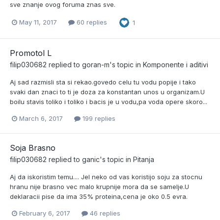
sve znanje ovog foruma znas sve.
May 11, 2017
60 replies
1
Promotol L
filip030682
replied to
goran-m
's topic in
Komponente i aditivi
Aj sad razmisli sta si rekao.govedo celu tu vodu popije i tako
svaki dan znaci to ti je doza za konstantan unos u organizam.U
boilu stavis toliko i toliko i bacis je u vodu,pa voda opere skoro...
March 6, 2017
199 replies
Soja Brasno
filip030682
replied to
ganic
's topic in
Pitanja
Aj da iskoristim temu.... Jel neko od vas koristijo soju za stocnu
hranu nije brasno vec malo krupnije mora da se samelje.U
deklaracii pise da ima 35% proteina,cena je oko 0.5 evra.
February 6, 2017
46 replies