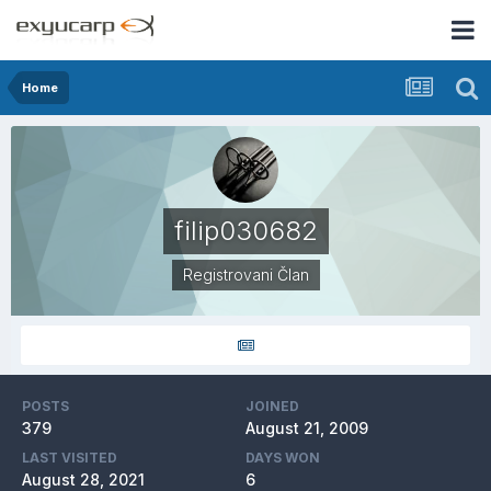
Home
filip030682
Registrovani Član
POSTS
JOINED
379
August 21, 2009
LAST VISITED
DAYS WON
August 28, 2021
6