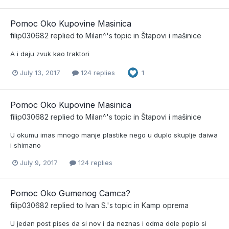
Pomoc Oko Kupovine Masinica
filip030682
replied to
Milan^
's topic in
Štapovi i mašinice
A i daju zvuk kao traktori
July 13, 2017
124 replies
1
Pomoc Oko Kupovine Masinica
filip030682
replied to
Milan^
's topic in
Štapovi i mašinice
U okumu imas mnogo manje plastike nego u duplo skuplje daiwa
i shimano
July 9, 2017
124 replies
Pomoc Oko Gumenog Camca?
filip030682
replied to
Ivan S.
's topic in
Kamp oprema
U jedan post pises da si nov i da neznas i odma dole popio si