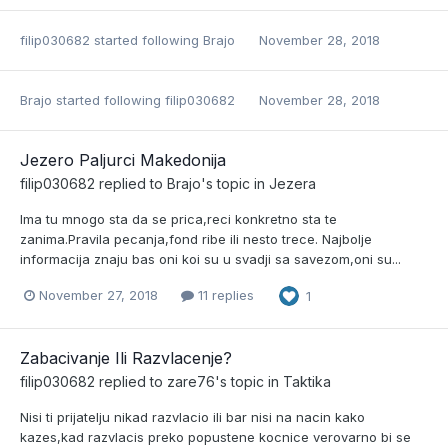
filip030682
started following
Brajo
November 28, 2018
Brajo
started following
filip030682
November 28, 2018
Jezero Paljurci Makedonija
filip030682
replied to
Brajo
's topic in
Jezera
Ima tu mnogo sta da se prica,reci konkretno sta te
zanima.Pravila pecanja,fond ribe ili nesto trece. Najbolje
informacija znaju bas oni koi su u svadji sa savezom,oni su...
November 27, 2018
11 replies
1
Zabacivanje Ili Razvlacenje?
filip030682
replied to
zare76
's topic in
Taktika
Nisi ti prijatelju nikad razvlacio ili bar nisi na nacin kako
kazes,kad razvlacis preko popustene kocnice verovarno bi se