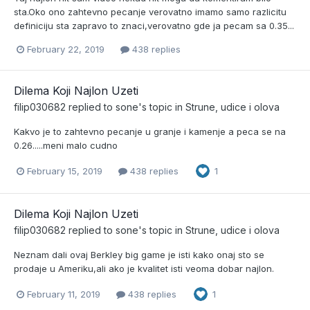
sta.Oko ono zahtevno pecanje verovatno imamo samo razlicitu
definiciju sta zapravo to znaci,verovatno gde ja pecam sa 0.35...
February 22, 2019
438 replies
Dilema Koji Najlon Uzeti
filip030682
replied to
sone
's topic in
Strune, udice i olova
Kakvo je to zahtevno pecanje u granje i kamenje a peca se na
0.26.....meni malo cudno
February 15, 2019
438 replies
1
Dilema Koji Najlon Uzeti
filip030682
replied to
sone
's topic in
Strune, udice i olova
Neznam dali ovaj Berkley big game je isti kako onaj sto se
prodaje u Ameriku,ali ako je kvalitet isti veoma dobar najlon.
February 11, 2019
438 replies
1