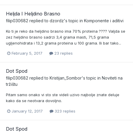
Heljda I Heljdino Brasno
filip030682
replied to
dzordz
's topic in
Komponente i aditivi
Ko ti je reko da heljdino brasno ima 70% proteina ???? Valjda se
zez heljdino brasno sadrzi 3,4 grama masti, 71,5 grama
ugljenohidrata i 13,2 grama proteina u 100 grama. Ili bar tako...
February 5, 2017
23 replies
Dot Spod
filip030682
replied to
Kristijan_Sombor
's topic in
Noviteti na
tržištu
Pitam samo onako vi sto ste videli uzivo najbolje znate deluje
kako da se neotvara dovoljno.
January 12, 2017
323 replies
Dot Spod