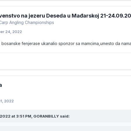
venstvo na jezeru Deseda u Mađarskoj 21-24.09.2
Carp Angling Championships
er 24, 2022
 bosanske fenjerase ukanalio sponzor sa mamcima,umesto da namami r
a
31, 2022
2022 at 3:51 PM,
GORANBILLY
said: