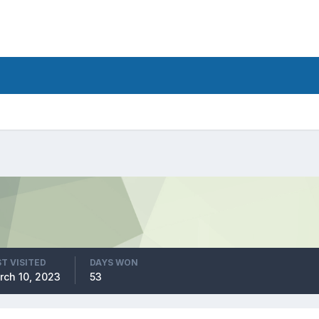
T VISITED
DAYS WON
rch 10, 2023
53