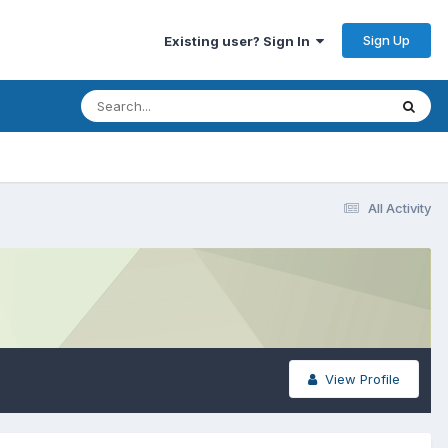
Sign Up
Existing user? Sign In
All Activity
View Profile