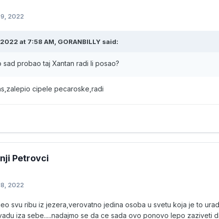
 9, 2022
/2022 at 7:58 AM,
GORANBILLY
said:
o sad probao taj Xantan radi li posao?
s,zalepio cipele pecaroske,radi
nji Petrovci
 8, 2022
ojeo svu ribu iz jezera,verovatno jedina osoba u svetu koja je to u
livadu iza sebe.....nadajmo se da ce sada ovo ponovo lepo zaziveti d