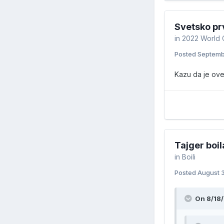
Svetsko pr
in
2022 World 
Posted
Septemb
Kazu da je ove
Tajger boil
in
Boili
Posted
August 
On 8/18/