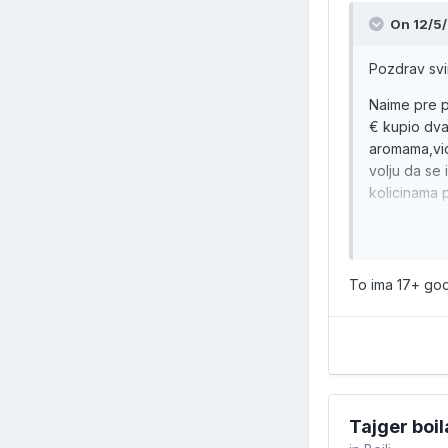
On 12/5/
Pozdrav svi
Naime pre p
€ kupio dva
aromama,vid
volju da se
kolicinama 
Moram da na
To ima 17+ godi
Tajger boil