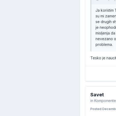
Ja koristim
su mi zameni
se drugih st
je neophodno
misljenja d
nevezano od
problema.
Tesko je naucit
Savet
in
Komponente i
Posted
Decembe