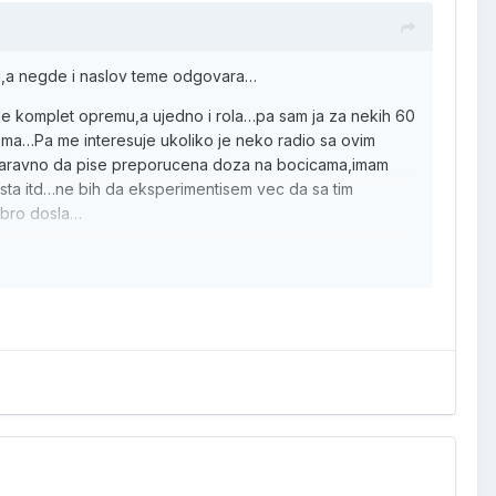
vu,a negde i naslov teme odgovara…
je komplet opremu,a ujedno i rola…pa sam ja za nekih 60
aroma…Pa me interesuje ukoliko je neko radio sa ovim
d,naravno da pise preporucena doza na bocicama,imam
rsta itd…ne bih da eksperimentisem vec da sa tim
obro dosla…
jim vodama.Bistro svima