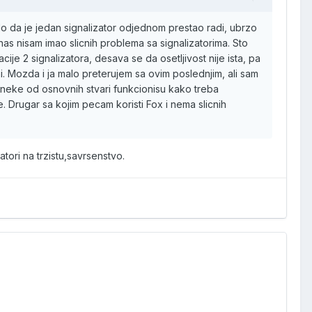
o da je jedan signalizator odjednom prestao radi, ubrzo
nas nisam imao slicnih problema sa signalizatorima. Sto
cije 2 signalizatora, desava se da osetljivost nije ista, pa
i. Mozda i ja malo preterujem sa ovim poslednjim, ali sam
neke od osnovnih stvari funkcionisu kako treba
 Drugar sa kojim pecam koristi Fox i nema slicnih
atori na trzistu,savrsenstvo.