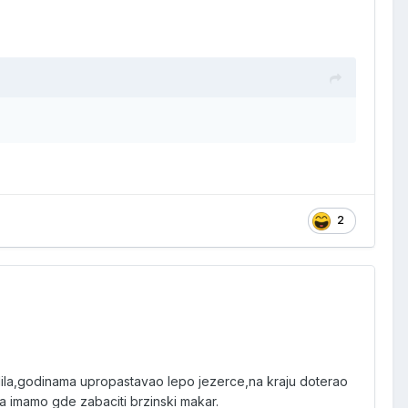
2
radila,godinama upropastavao lepo jezerce,na kraju doterao
a imamo gde zabaciti brzinski makar.