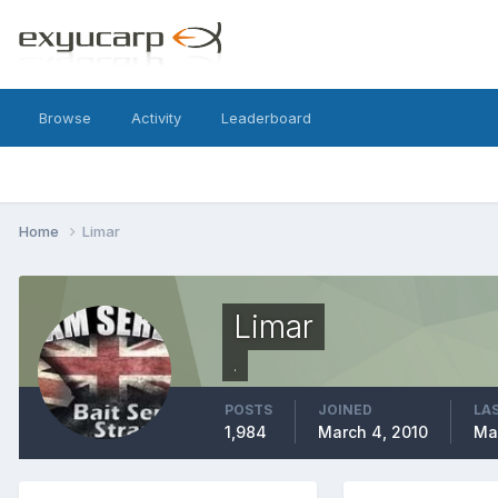
Browse
Activity
Leaderboard
Home
Limar
Limar
.
POSTS
JOINED
LAS
1,984
March 4, 2010
Ma