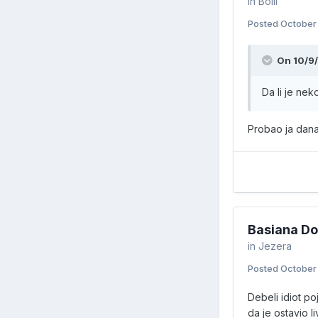
in
Boili
Posted
October
On 10/9
Da li je nek
Probao ja dana
Basiana Do
in
Jezera
Posted
October
Debeli idiot p
da je ostavio 