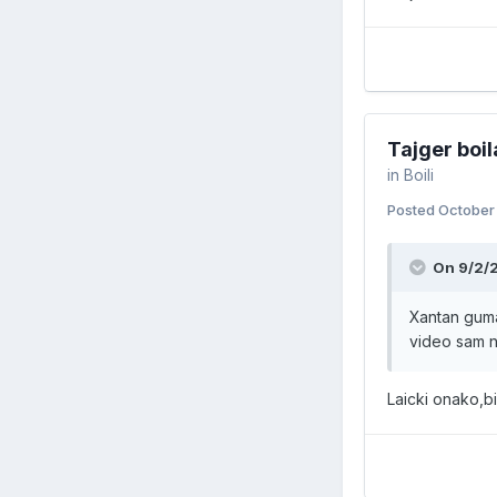
Tajger boil
in
Boili
Posted
October
On 9/2/
Xantan guma 
video sam n
Laicki onako,bi