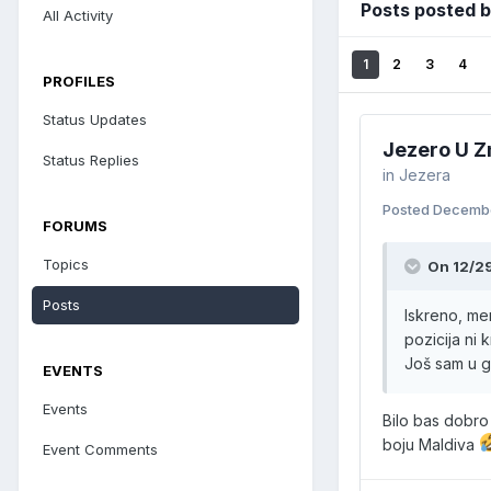
Posts posted b
All Activity
1
2
3
4
PROFILES
Status Updates
Jezero U 
Status Replies
in
Jezera
Posted
Decembe
FORUMS
Topics
On 12/2
Posts
Iskreno, men
pozicija ni 
Još sam u g
EVENTS
Events
Bilo bas dobro
boju Maldiva
Event Comments