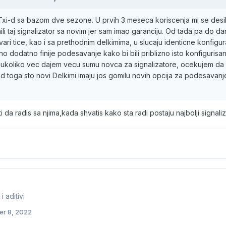
 Txi-d sa bazom dve sezone. U prvih 3 meseca koriscenja mi se desil
li taj signalizator sa novim jer sam imao garanciju. Od tada pa do da
vari tice, kao i sa prethodnim delkimima, u slucaju identicne konfigura
 dodatno finije podesavanje kako bi bili priblizno isto konfigurisan
a ukoliko vec dajem vecu sumu novca za signalizatore, ocekujem da 
 toga sto novi Delkimi imaju jos gomilu novih opcija za podesavanje.
i da radis sa njima,kada shvatis kako sta radi postaju najbolji signaliz
 aditivi
r 8, 2022