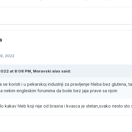
a
 8, 2022
2022 at 8:08 PM,
Moravski alas
said:
se koristi i u pekarskoj industriji za pravljenje hleba bez glutena, t
a nekim engleskim forumima da boile bez jaja prave sa njom
lo kakav hleb koji nije od brasna i kvasca je stetan,svako nesto sto