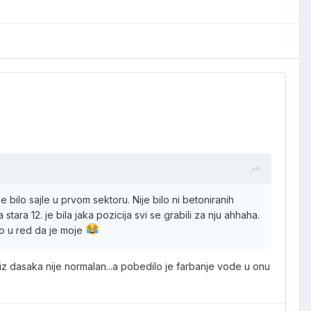
e bilo sajle u prvom sektoru. Nije bilo ni betoniranih
ara 12. je bila jaka pozicija svi se grabili za nju ahhaha.
eo u red da je moje
z dasaka nije normalan...a pobedilo je farbanje vode u onu