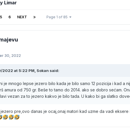
y Limar
5
6
NEXT
Page 1 of 85
Zmajevu
r 30, 2022
9/2022 at 5:22 PM,
Sokan
said:
i je mnogo lepse jezero bilo kada je bilo samo 12 pozicija i kad a nij
krš amura od 750 gr. Beše to tamo do 2014. ako se dobro sećam. Ona st
lavi vezan za to jezero kakvo je bilo tada. U kako bi ga slatko dov
 jezero pre,ovo danas je ocaj,onaj matori kad uzme da vadi eksere i