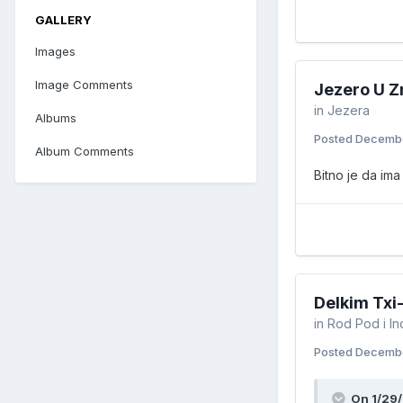
GALLERY
Images
Image Comments
Jezero U 
in
Jezera
Albums
Posted
Decembe
Album Comments
Bitno je da im
Delkim Txi
in
Rod Pod i Ind
Posted
Decembe
On 1/29/