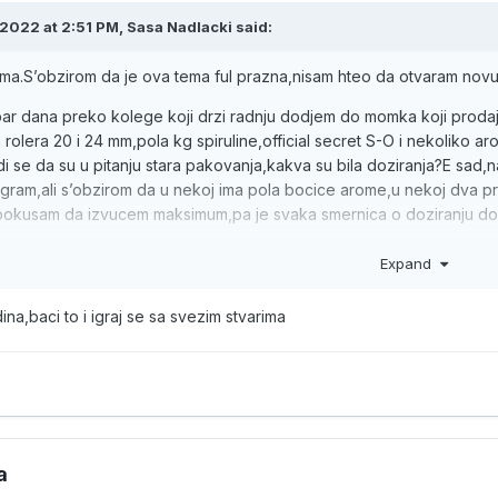
2022 at 2:51 PM,
Sasa Nadlacki
said:
ma.S’obzirom da je ova tema ful prazna,nisam hteo da otvaram no
ar dana preko kolege koji drzi radnju dodjem do momka koji proda
 rolera 20 i 24 mm,pola kg spiruline,official secret S-O i nekoliko 
i se da su u pitanju stara pakovanja,kakva su bila doziranja?E sa
 igram,ali s’obzirom da u nekoj ima pola bocice arome,u nekoj dva p
pokusam da izvucem maksimum,pa je svaka smernica o doziranju d
pomenem da cu ih koristiti na domacim miksevima iskljucivo na divl
Expand
na,baci to i igraj se sa svezim stvarima
a