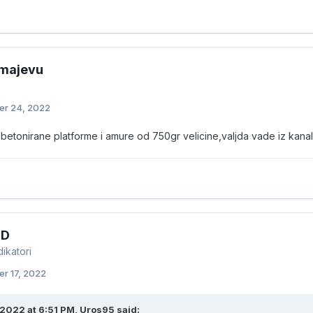
Zmajevu
r 24, 2022
a betonirane platforme i amure od 750gr velicine,valjda vade iz kan
-D
ikatori
r 17, 2022
2022 at 6:51 PM,
Uros95
said: