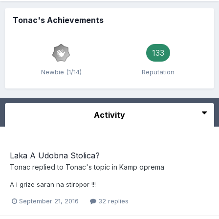
Tonac's Achievements
133
Newbie (1/14)
Reputation
Activity
Laka A Udobna Stolica?
Tonac
replied to
Tonac
's topic in
Kamp oprema
A i grize saran na stiropor !!!
September 21, 2016
32 replies