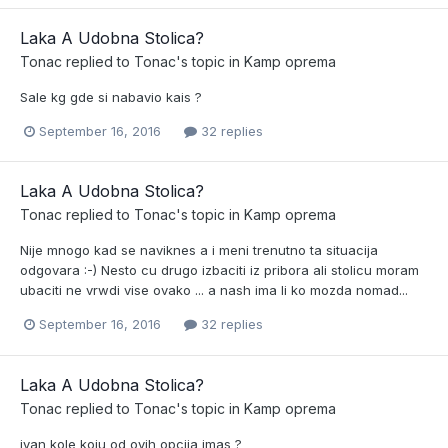
Laka A Udobna Stolica?
Tonac
replied to
Tonac
's topic in
Kamp oprema
Sale kg gde si nabavio kais ?
September 16, 2016
32 replies
Laka A Udobna Stolica?
Tonac
replied to
Tonac
's topic in
Kamp oprema
Nije mnogo kad se naviknes a i meni trenutno ta situacija
odgovara :-) Nesto cu drugo izbaciti iz pribora ali stolicu moram
ubaciti ne vrwdi vise ovako ... a nash ima li ko mozda nomad...
September 16, 2016
32 replies
Laka A Udobna Stolica?
Tonac
replied to
Tonac
's topic in
Kamp oprema
ivan kole koju od ovih opcija imas ?