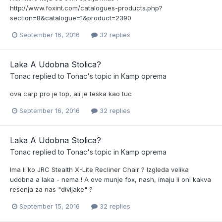
http://www.foxint.com/catalogues-products.php?
section=8&catalogue=1&product=2390
September 16, 2016
32 replies
Laka A Udobna Stolica?
Tonac
replied to
Tonac
's topic in
Kamp oprema
ova carp pro je top, ali je teska kao tuc
September 16, 2016
32 replies
Laka A Udobna Stolica?
Tonac
replied to
Tonac
's topic in
Kamp oprema
Ima li ko JRC Stealth X-Lite Recliner Chair ? Izgleda velika
udobna a laka - nema ! A ove munje fox, nash, imaju li oni kakva
resenja za nas "divljake" ?
September 15, 2016
32 replies