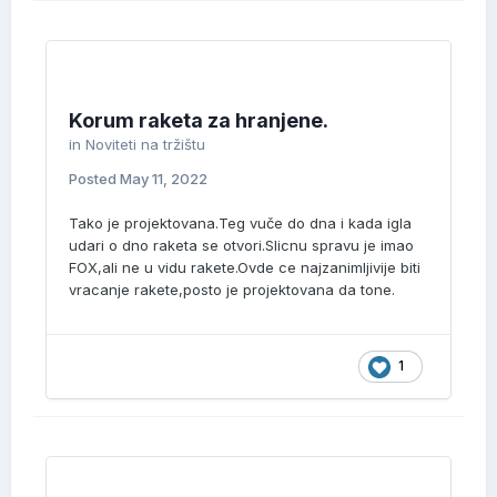
Korum raketa za hranjene.
in
Noviteti na tržištu
Posted
May 11, 2022
Tako je projektovana.Teg vuče do dna i kada igla
udari o dno raketa se otvori.Slicnu spravu je imao
FOX,ali ne u vidu rakete.Ovde ce najzanimljivije biti
vracanje rakete,posto je projektovana da tone.
1