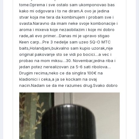
tome.Oprema i sve ostalo sam ukomponovao bas
kako mi odgovara i to ne diram.A ovo je jedina
stvar koja me tera da kombinujem i probam sve i
svasta.Naravno da imam neke svoje kombonacije i
aroma i mixeva koje nezaobilazim i koje mi dobro
rade,ali evo primer…Danas mi je upravo stigao
Keen carp…Pre 3 nedelje sam uzeo SQ-O MTC
baits,Holandjani,bukvalno sam kupio uzorak,nije
original pakovanje sto se vidi po bocici…a vec i
probao na mom miksu…30. Novembar,jedna riba i
jedan potez nerealizovan za 5-6 sati ribolova…
Drugim recima,neko ce da singlira 100€ na
kladionici i ceka,a ja se kockam na ovaj
nacin.Nadam se da me razumes drug.Svako dobro