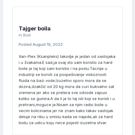
Tajger boila
in
Boili
Posted
August 19, 2022
Xan-Plex (Ksanpleks) takodje je jedan od sastojaka
i u žvakama.E sad,ja ovaj sto sam koristio za hard
boile je taj koji sam koristio i na poslu.Tacnije u
industriji se koristi za pospešivanje viskoznosti
fluida na bazi vode.Izuzetno sporo mora da se
dozira,dzakčić od 20 kg mora da curi bukvalno sat
vremena jer ako se pretera sve odvode zapusi
koliko se gumira.A da li je to taj isti koji se koristi i u
prehrani,moguce je.Nisam sa njim radio boile u
vecim kolicinama jer ne znam kako takav sastojak
deluje na ribu u smislu kada se najede,ali za hard
boilu za udicu koju nece pojesti izuzetna stvar.