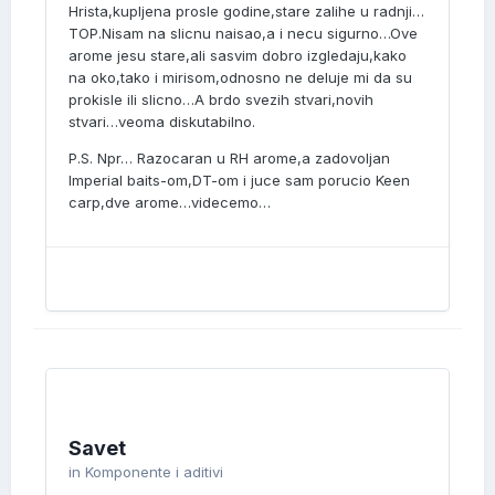
Hrista,kupljena prosle godine,stare zalihe u radnji…
TOP.Nisam na slicnu naisao,a i necu sigurno…Ove
arome jesu stare,ali sasvim dobro izgledaju,kako
na oko,tako i mirisom,odnosno ne deluje mi da su
prokisle ili slicno…A brdo svezih stvari,novih
stvari…veoma diskutabilno.
P.S. Npr… Razocaran u RH arome,a zadovoljan
Imperial baits-om,DT-om i juce sam porucio Keen
carp,dve arome…videcemo…
Savet
in
Komponente i aditivi