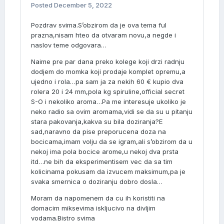
Posted
December 5, 2022
Pozdrav svima.S’obzirom da je ova tema ful
prazna,nisam hteo da otvaram novu,a negde i
naslov teme odgovara…
Naime pre par dana preko kolege koji drzi radnju
dodjem do momka koji prodaje komplet opremu,a
ujedno i rola…pa sam ja za nekih 60 € kupio dva
rolera 20 i 24 mm,pola kg spiruline,official secret
S-O i nekoliko aroma…Pa me interesuje ukoliko je
neko radio sa ovim aromama,vidi se da su u pitanju
stara pakovanja,kakva su bila doziranja?E
sad,naravno da pise preporucena doza na
bocicama,imam volju da se igram,ali s’obzirom da u
nekoj ima pola bocice arome,u nekoj dva prsta
itd…ne bih da eksperimentisem vec da sa tim
kolicinama pokusam da izvucem maksimum,pa je
svaka smernica o doziranju dobro dosla…
Moram da napomenem da cu ih koristiti na
domacim miksevima iskljucivo na divljim
vodama.Bistro svima