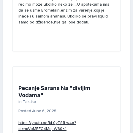
recimo moze,ukoliko neko želi...U apotekama ima
da se uzme Bromelain,enzim za varenje,koji je
inace i u samom ananasu.Ukoliko se pravi liquid
samo od džigerice,nije ga lose dodati.
Pecanje Sarana Na "divljim
Vodama"
in
Taktika
Posted
June 6, 2025
https://youtu.be/kL0yTS1Lw4o?
si=mWbMBFC4MqLW60x1