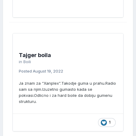
Tajger boila
in
Boili
Posted
August 19, 2022
Ja znam za “Xanplex”.Takodje guma u prahu.Radio
sam sa njim.Izuzetno gumasto kada se
pokvasi.Odlicno i za hard boile da dobiju gumenu
strukturu.
1