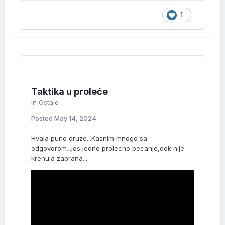
1
Taktika u proleće
in
Ostalo
Posted
May 14, 2024
Hvala puno druze...Kasnim mnogo sa
odgovorom...jos jedno prolecno pecanje,dok nije
krenula zabrana...