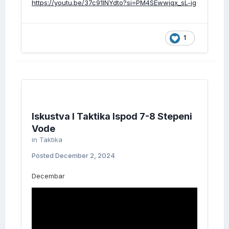
https://youtu.be/37c91INYdto?si=PM4SEwwjqx_sL-ig
1
Iskustva I Taktika Ispod 7-8 Stepeni
Vode
in
Taktika
Posted
December 2, 2024
Decembar