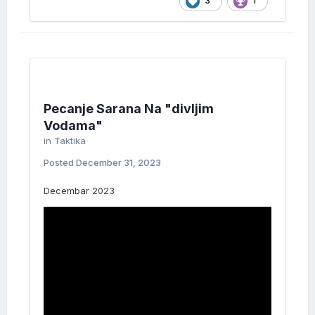
3
1
Pecanje Sarana Na "divljim
Vodama"
in
Taktika
Posted
December 31, 2023
Decembar 2023