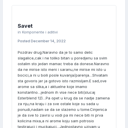
Savet
in
Komponente i aditivi
Posted
December 14, 2022
Pozdrav drug.Naravno da je to samo delic
slagalice,cak i ne toliko bitan u poredjenu sa svim
ostalim sto jedan mamac treba da donese.Naravno
da ne mirise isto meni i saranu,ne mirise mi isto u
bocici,a ni u boili posle kuvanja/parenja…Shvatam
sta govoris jer ja gotovo isto razmisljam.E sad,ove
arome sa slika,a i aktuelne koje imamo
konstantno…jednom ih vise nece biti(slucaj
Esterblend 12)…Pa opet u krug da se nadje zamena
za nju,na kraju i za sve ostale koje su sada u
ponudi,nadam se da se slazemo u tome.Cinjenica
je da sve to zavrsi u vodi pa mi nece biti ni prva
kolicina mixa,a ni arome koju sam potrosio
testirajuci i muckajuci…Jednostavno uzivam u