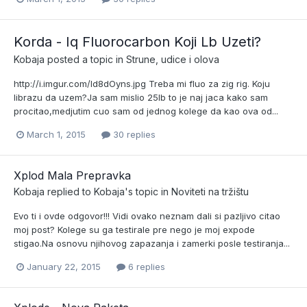
Korda - Iq Fluorocarbon Koji Lb Uzeti?
Kobaja
posted a topic in
Strune, udice i olova
http://i.imgur.com/ld8dOyns.jpg Treba mi fluo za zig rig. Koju
librazu da uzem?Ja sam mislio 25lb to je naj jaca kako sam
procitao,medjutim cuo sam od jednog kolege da kao ova od...
March 1, 2015
30 replies
Xplod Mala Prepravka
Kobaja
replied to
Kobaja
's topic in
Noviteti na tržištu
Evo ti i ovde odgovor!!! Vidi ovako neznam dali si pazljivo citao
moj post? Kolege su ga testirale pre nego je moj expode
stigao.Na osnovu njihovog zapazanja i zamerki posle testiranja...
January 22, 2015
6 replies