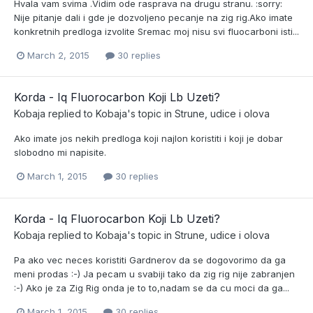
Hvala vam svima .Vidim ode rasprava na drugu stranu. :sorry:
Nije pitanje dali i gde je dozvoljeno pecanje na zig rig.Ako imate
konkretnih predloga izvolite Sremac moj nisu svi fluocarboni isti...
March 2, 2015
30 replies
Korda - Iq Fluorocarbon Koji Lb Uzeti?
Kobaja
replied to
Kobaja
's topic in
Strune, udice i olova
Ako imate jos nekih predloga koji najlon koristiti i koji je dobar
slobodno mi napisite.
March 1, 2015
30 replies
Korda - Iq Fluorocarbon Koji Lb Uzeti?
Kobaja
replied to
Kobaja
's topic in
Strune, udice i olova
Pa ako vec neces koristiti Gardnerov da se dogovorimo da ga
meni prodas :-) Ja pecam u svabiji tako da zig rig nije zabranjen
:-) Ako je za Zig Rig onda je to to,nadam se da cu moci da ga...
March 1, 2015
30 replies