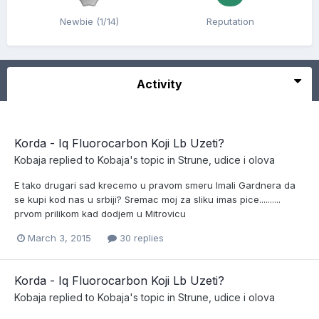
Newbie (1/14)
Reputation
Activity
Korda - Iq Fluorocarbon Koji Lb Uzeti?
Kobaja
replied to
Kobaja
's topic in
Strune, udice i olova
E tako drugari sad krecemo u pravom smeru Imali Gardnera da
se kupi kod nas u srbiji? Sremac moj za sliku imas pice..........
prvom prilikom kad dodjem u Mitrovicu
March 3, 2015
30 replies
Korda - Iq Fluorocarbon Koji Lb Uzeti?
Kobaja
replied to
Kobaja
's topic in
Strune, udice i olova