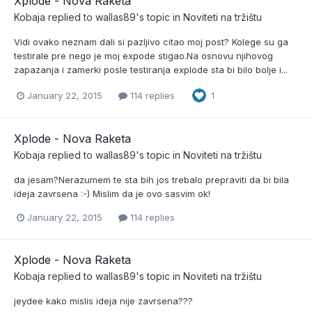
Xplode - Nova Raketa
Kobaja
replied to
wallas89
's topic in
Noviteti na tržištu
Vidi ovako neznam dali si pazljivo citao moj post? Kolege su ga
testirale pre nego je moj expode stigao.Na osnovu njihovog
zapazanja i zamerki posle testiranja explode sta bi bilo bolje i...
January 22, 2015
114 replies
1
Xplode - Nova Raketa
Kobaja
replied to
wallas89
's topic in
Noviteti na tržištu
da jesam?Nerazumem te sta bih jos trebalo prepraviti da bi bila
ideja zavrsena :-) Mislim da je ovo sasvim ok!
January 22, 2015
114 replies
Xplode - Nova Raketa
Kobaja
replied to
wallas89
's topic in
Noviteti na tržištu
jeydee kako mislis ideja nije zavrsena???