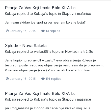
Pitanja Za Vas Koji Imate Bblc Xt-A Lc
Kobaja
replied to
Kobaja
's topic in
Štapovi i mašinice
Ja nisam skidao jos spulnu pa neznam koja je boja?
January 16, 2015
13 replies
Xplode - Nova Raketa
Kobaja
replied to
wallas89
's topic in
Noviteti na tržištu
Ja je kupio i prepravio!! A zasto? evo objasnjenja Kolega je
testirao i posle njegovog objasnjenja resio sam da je prepravim.
Kolegino objasnjenje (citat) Prvo ne leti konstantno kao...
January 16, 2015
114 replies
Pitanja Za Vas Koji Imate Bblc Xt-A Lc
Kobaja
replied to
Kobaja
's topic in
Štapovi i mašinice
pa i moj,masina je zloooo ali cena nije nikako moj ukus