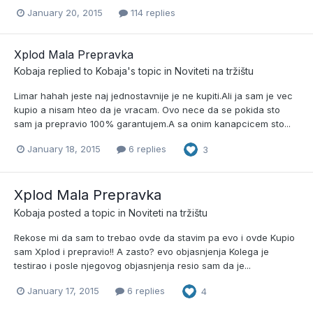
January 20, 2015
114 replies
Xplod Mala Prepravka
Kobaja
replied to
Kobaja
's topic in
Noviteti na tržištu
Limar hahah jeste naj jednostavnije je ne kupiti.Ali ja sam je vec
kupio a nisam hteo da je vracam. Ovo nece da se pokida sto
sam ja prepravio 100% garantujem.A sa onim kanapcicem sto...
January 18, 2015
6 replies
3
Xplod Mala Prepravka
Kobaja
posted a topic in
Noviteti na tržištu
Rekose mi da sam to trebao ovde da stavim pa evo i ovde Kupio
sam Xplod i prepravio!! A zasto? evo objasnjenja Kolega je
testirao i posle njegovog objasnjenja resio sam da je...
January 17, 2015
6 replies
4